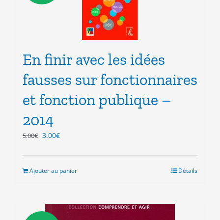
En finir avec les idées
fausses sur fonctionnaires
et fonction publique –
2014
Le
Le
3.00
€
5.00
€
prix
prix
initial
actuel
était :
est :
Ajouter au panier
Détails
5.00€.
3.00€.