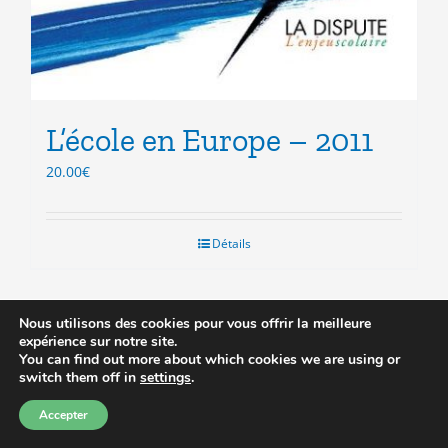
L’école en Europe – 2011
20.00
€
Détails
Nous utilisons des cookies pour vous offrir la meilleure
expérience sur notre site.
You can find out more about which cookies we are using or
Prix réduit
switch them off in
settings
.
Accepter