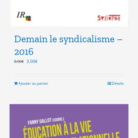
Demain le syndicalisme –
2016
Le
Le
3.00
€
8.00
€
prix
prix
initial
actuel
était :
est :
Ajouter au panier
Détails
8.00€.
3.00€.