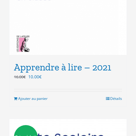
Apprendre à lire – 2021
Le
Le
10.00
€
16.00
€
prix
prix
initial
actuel
était :
est :
Ajouter au panier
Détails
16.00€.
10.00€.