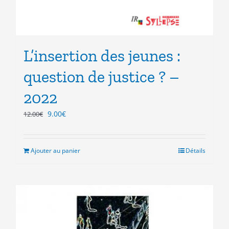
L’insertion des jeunes :
question de justice ? –
2022
Le
Le
9.00
€
12.00
€
prix
prix
initial
actuel
était :
est :
Ajouter au panier
Détails
12.00€.
9.00€.