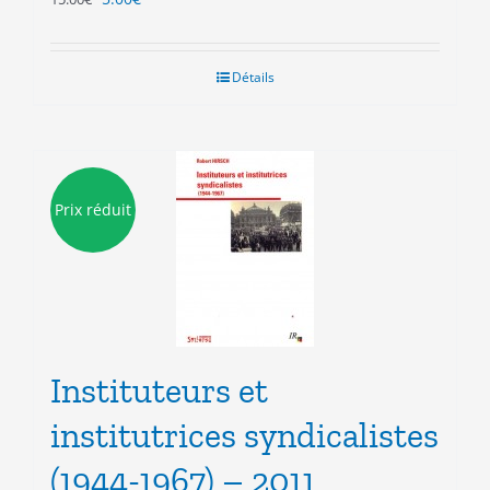
prix
prix
initial
actuel
était :
est :
Détails
15.00€.
5.00€.
Prix réduit
Instituteurs et
institutrices syndicalistes
(1944-1967) – 2011