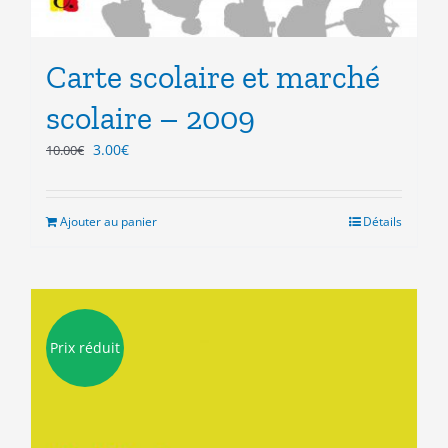
Carte scolaire et marché
scolaire – 2009
Le
Le
3.00
€
10.00
€
prix
prix
initial
actuel
était :
est :
Ajouter au panier
Détails
10.00€.
3.00€.
Prix réduit