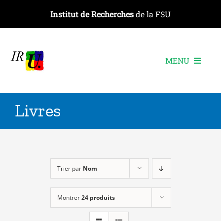
Passer
Institut de Recherches
de la FSU
au
contenu
MENU
L’institut
Livres
Les recherches
Les publications
Les événements
Trier par
Nom
Montrer
24 produits