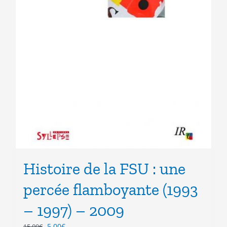
Histoire de la FSU : une
percée flamboyante (1993
– 1997) – 2009
Le
Le
5.00
€
15.00
€