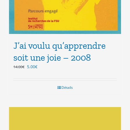
J’ai voulu qu’apprendre
soit une joie – 2008
Le
Le
5.00
€
14.00
€
prix
prix
initial
actuel
était :
est :
Détails
14.00€.
5.00€.