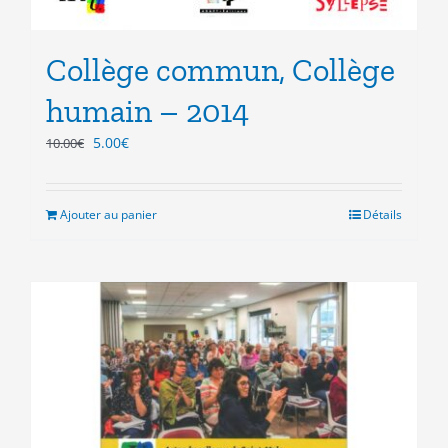
Collège commun, Collège
humain – 2014
Le
Le
5.00
€
10.00
€
prix
prix
initial
actuel
était :
est :
Ajouter au panier
Détails
10.00€.
5.00€.