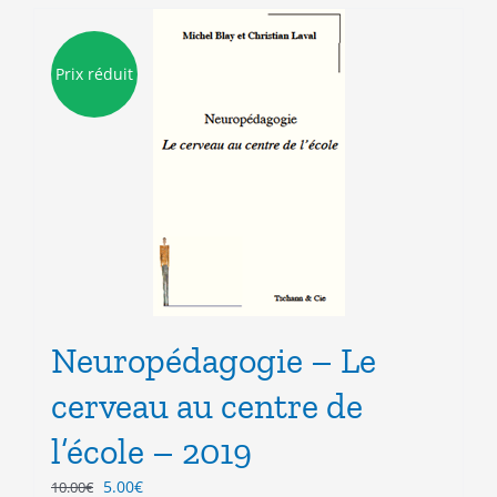
Prix réduit
Neuropédagogie – Le
cerveau au centre de
l’école – 2019
Le
Le
5.00
€
10.00
€