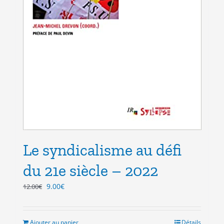
Le syndicalisme au défi
du 21e siècle – 2022
Le
Le
9.00
€
12.00
€
prix
prix
initial
actuel
était :
est :
Ajouter au panier
Détails