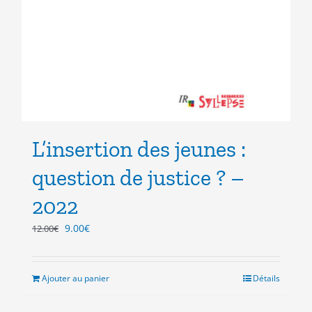
L’insertion des jeunes :
question de justice ? –
2022
Le
Le
9.00
€
12.00
€
prix
prix
initial
actuel
était :
est :
Ajouter au panier
Détails
12.00€.
9.00€.