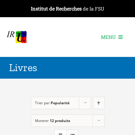
Passer
Institut de Recherches
de la FSU
au
contenu
MENU
L’institut
Livres
Les recherches
Les publications
Les événements
Trier par
Popularité
Montrer
12 produits