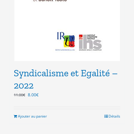
Syndicalisme et Egalité –
2022
Le
Le
8.00
€
11.00
€
prix
prix
initial
actuel
était :
est :
Ajouter au panier
Détails
11.00€.
8.00€.