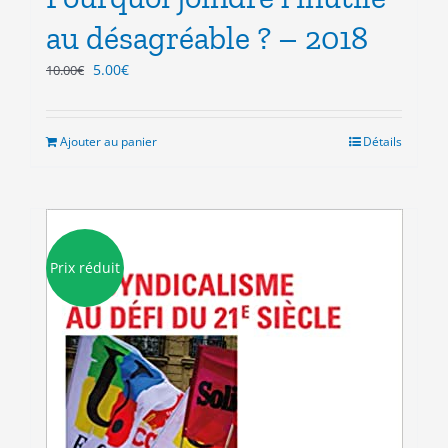
au désagréable ? – 2018
Le
Le
5.00
€
10.00
€
prix
prix
initial
actuel
était :
est :
Ajouter au panier
Détails
10.00€.
5.00€.
Prix réduit