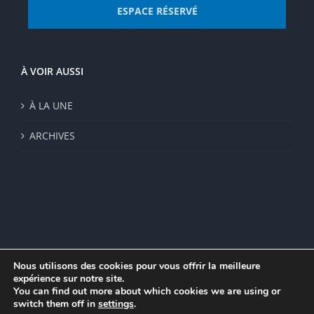
ESPACE RÉSERVÉ
À VOIR AUSSI
À LA UNE
ARCHIVES
Nous utilisons des cookies pour vous offrir la meilleure
expérience sur notre site.
© Institut de recherche de la FSU 2023 | Par
FSU
|
Plan du site
|
You can find out more about which cookies we are using or
Mentions légales
|
Politique de confidentialité
|
CGV
switch them off in
settings
.