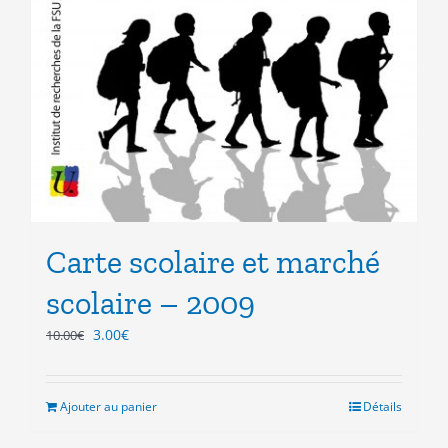
Carte scolaire et marché
scolaire – 2009
Le
Le
3.00
€
10.00
€
prix
prix
initial
actuel
était :
est :
Ajouter au panier
Détails
10.00€.
3.00€.