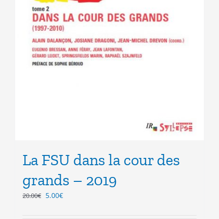
La FSU dans la cour des
grands – 2019
Le
Le
5.00
€
20.00
€
prix
prix
initial
actuel