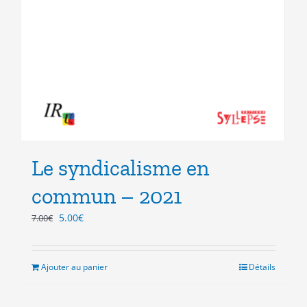
Le syndicalisme en
commun – 2021
Le
Le
5.00
€
7.00
€
prix
prix
initial
actuel
était :
est :
Ajouter au panier
Détails
7.00€.
5.00€.