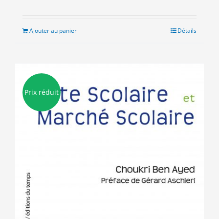
prix
prix
initial
actuel
était :
est :
Ajouter au panier
Détails
10.00€.
5.00€.
Prix réduit