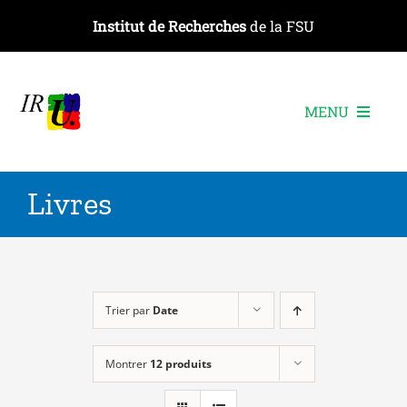
Passer
Institut de Recherches
de la FSU
au
contenu
MENU
L’institut
Livres
Les recherches
Les publications
Les événements
Trier par
Date
Montrer
12 produits