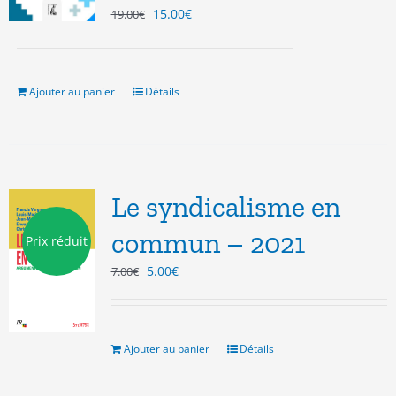
Le
Le
15.00
€
19.00
€
prix
prix
initial
actuel
était :
est :
19.00€.
15.00€.
Ajouter au panier
Détails
Le syndicalisme en
commun – 2021
Prix réduit
Le
Le
5.00
€
7.00
€
prix
prix
initial
actuel
était :
est :
7.00€.
5.00€.
Ajouter au panier
Détails