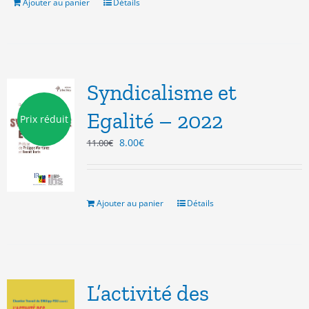
12.00€.
9.00€.
Ajouter au panier
Détails
Syndicalisme et
Egalité – 2022
Prix réduit
Le
Le
8.00
€
11.00
€
prix
prix
initial
actuel
était :
est :
11.00€.
8.00€.
Ajouter au panier
Détails
L’activité des