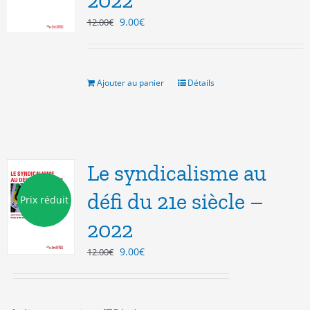
2022
Le
Le
9.00
€
12.00
€
prix
prix
initial
actuel
était :
est :
12.00€.
9.00€.
Ajouter au panier
Détails
Le syndicalisme au
défi du 21e siècle –
Prix réduit
2022
Le
Le
9.00
€
12.00
€
prix
prix
initial
actuel
était :
est :