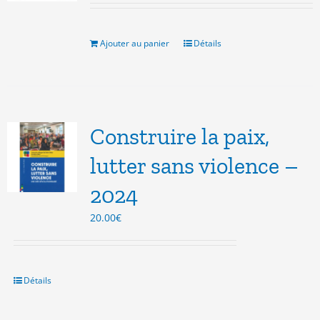
initial
actuel
était :
est :
10.00€.
5.00€.
Ajouter au panier
Détails
Construire la paix,
lutter sans violence –
2024
20.00
€
Détails