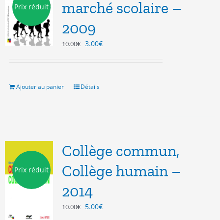
marché scolaire –
Prix réduit
2009
Le
Le
3.00
€
10.00
€
prix
prix
initial
actuel
était :
est :
10.00€.
3.00€.
Ajouter au panier
Détails
Collège commun,
Collège humain –
Prix réduit
2014
Le
Le
5.00
€
10.00
€
prix
prix