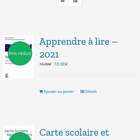
Apprendre à lire –
2021
Prix réduit
Le
Le
10.00
€
16.00
€
prix
prix
initial
actuel
était :
est :
16.00€.
10.00€.
Ajouter au panier
Détails
Carte scolaire et