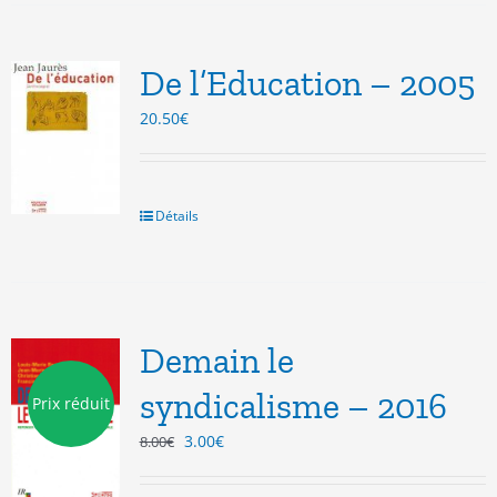
De l’Education – 2005
20.50
€
Détails
Demain le
syndicalisme – 2016
Prix réduit
Le
Le
3.00
€
8.00
€
prix
prix
initial
actuel