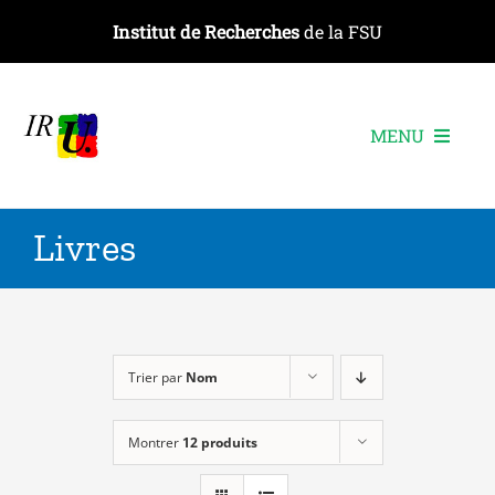
Passer
Institut de Recherches
de la FSU
au
contenu
MENU
L’institut
Livres
Les recherches
Les publications
Les événements
Trier par
Nom
Montrer
12 produits