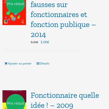
fausses sur
Prix réduit
fonctionnaires et
fonction publique –
2014
Le
Le
3.00
€
5.00
€
prix
prix
initial
actuel
était :
est :
5.00€.
3.00€.
Ajouter au panier
Détails
Fonctionnaire quelle
idée ! – 2009
Prix réduit