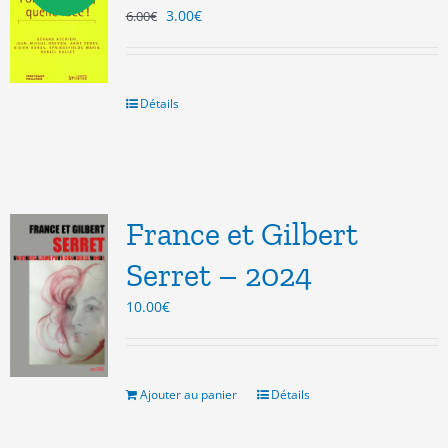
Le
Le
3.00
€
6.00
€
prix
prix
initial
actuel
était :
est :
6.00€.
3.00€.
Détails
France et Gilbert
Serret – 2024
10.00
€
Ajouter au panier
Détails