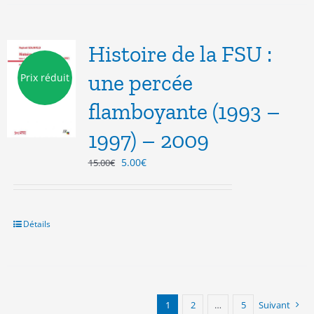
Histoire de la FSU :
une percée
Prix réduit
flamboyante (1993 –
1997) – 2009
Le
Le
5.00
€
15.00
€
prix
prix
initial
actuel
était :
est :
15.00€.
5.00€.
Détails
1
2
…
5
Suivant