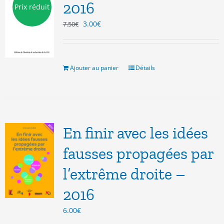
2016
Prix réduit
Le
Le
3.00
€
7.50
€
prix
prix
initial
actuel
était :
est :
7.50€.
3.00€.
Ajouter au panier
Détails
En finir avec les idées
fausses propagées par
l’extrême droite –
2016
6.00
€