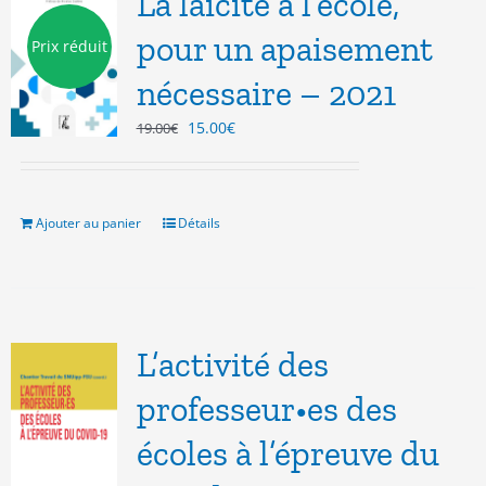
La laïcité à l’école,
pour un apaisement
Prix réduit
nécessaire – 2021
Le
Le
15.00
€
19.00
€
prix
prix
initial
actuel
était :
est :
19.00€.
15.00€.
Ajouter au panier
Détails
L’activité des
professeur•es des
écoles à l’épreuve du