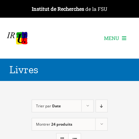
Passer
Institut de Recherches
de la FSU
au
contenu
MENU
L’institut
Livres
Les recherches
Les publications
Les événements
Trier par
Date
Montrer
24 produits