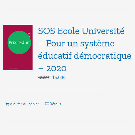
SOS Ecole Université
– Pour un système
Prix réduit
éducatif démocratique
– 2020
Le
Le
15.00
€
18.00
€
prix
prix
initial
actuel
était :
est :
18.00€.
15.00€.
Ajouter au panier
Détails