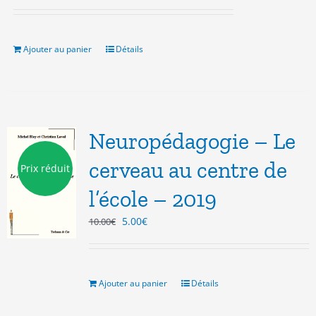
prix
prix
initial
actuel
était :
est :
10.00€.
3.00€.
Ajouter au panier
Détails
Neuropédagogie – Le
cerveau au centre de
Prix réduit
l’école – 2019
Le
Le
5.00
€
10.00
€
prix
prix
initial
actuel
était :
est :
10.00€.
5.00€.
Ajouter au panier
Détails