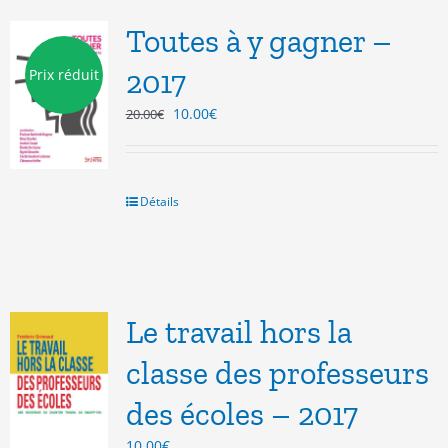
Toutes à y gagner –
2017
Prix réduit
Le
Le
10.00
€
20.00
€
prix
prix
initial
actuel
était :
est :
20.00€.
10.00€.
Détails
Le travail hors la
classe des professeurs
des écoles – 2017
10.00
€