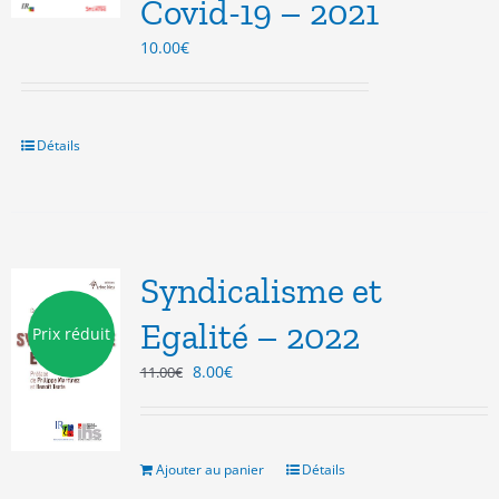
Covid-19 – 2021
10.00
€
Détails
Syndicalisme et
Egalité – 2022
Prix réduit
Le
Le
8.00
€
11.00
€
prix
prix
initial
actuel
était :
est :
11.00€.
8.00€.
Ajouter au panier
Détails