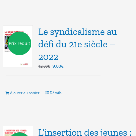
Le syndicalisme au
défi du 21e siècle –
Prix réduit
2022
Le
Le
9.00
€
12.00
€
prix
prix
initial
actuel
était :
est :
12.00€.
9.00€.
Ajouter au panier
Détails
L’insertion des jeunes :