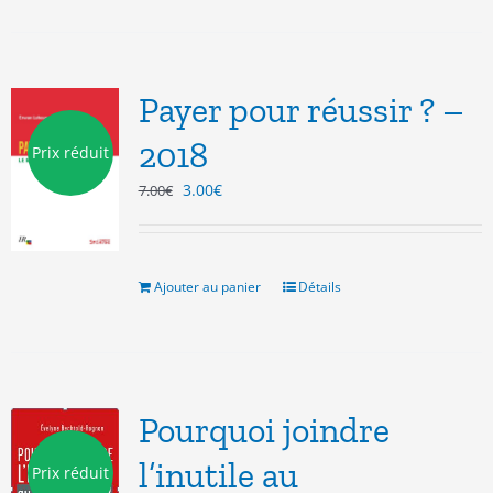
Payer pour réussir ? –
2018
Prix réduit
Le
Le
3.00
€
7.00
€
prix
prix
initial
actuel
était :
est :
7.00€.
3.00€.
Ajouter au panier
Détails
Pourquoi joindre
l’inutile au
Prix réduit