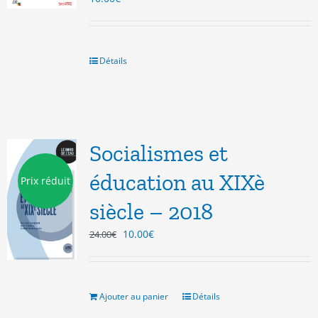
Détails
Socialismes et
éducation au XIXè
Prix réduit
siècle – 2018
Le
Le
10.00
€
24.00
€
prix
prix
initial
actuel
était :
est :
24.00€.
10.00€.
Ajouter au panier
Détails