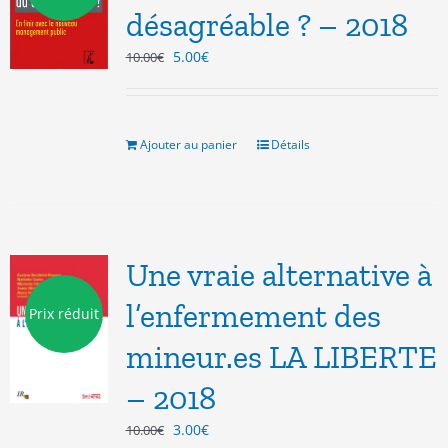
désagréable ? – 2018
Le
Le
5.00
€
10.00
€
prix
prix
initial
actuel
était :
est :
10.00€.
5.00€.
Ajouter au panier
Détails
Une vraie alternative à
l’enfermement des
Prix réduit
mineur.es LA LIBERTE
– 2018
Le
Le
3.00
€
10.00
€