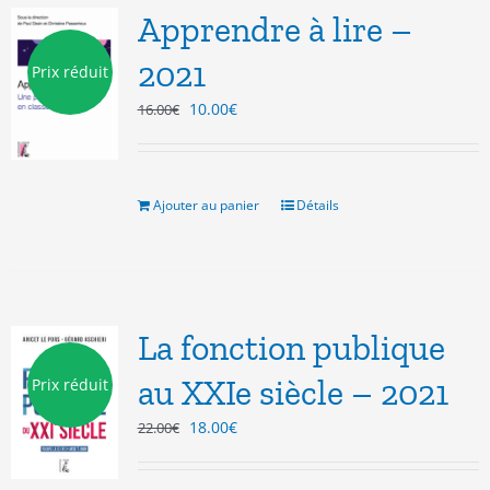
Apprendre à lire –
2021
Prix réduit
Le
Le
10.00
€
16.00
€
prix
prix
initial
actuel
était :
est :
16.00€.
10.00€.
Ajouter au panier
Détails
La fonction publique
au XXIe siècle – 2021
Prix réduit
Le
Le
18.00
€
22.00
€
prix
prix
initial
actuel