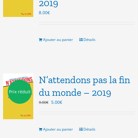
2019
8.00
€
Ajouter au panier
Détails
N’attendons pas la fin
du monde – 2019
Prix réduit
Le
Le
5.00
€
9.00
€
prix
prix
initial
actuel
était :
est :
9.00€.
5.00€.
Ajouter au panier
Détails