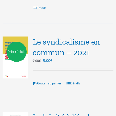
était :
est :
22.00€.
18.00€.
Détails
Le syndicalisme en
commun – 2021
Prix réduit
Le
Le
5.00
€
7.00
€
prix
prix
initial
actuel
était :
est :
7.00€.
5.00€.
Ajouter au panier
Détails