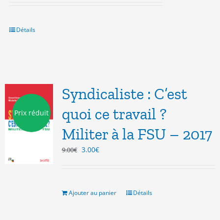
Détails
Syndicaliste : C’est
quoi ce travail ?
Prix réduit
Militer à la FSU – 2017
Le
Le
3.00
€
9.00
€
prix
prix
initial
actuel
était :
est :
9.00€.
3.00€.
Ajouter au panier
Détails