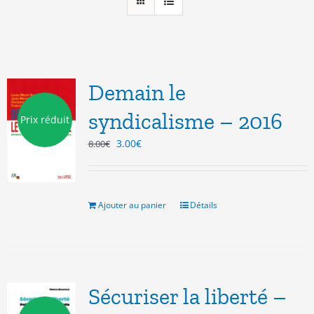
Demain le
syndicalisme – 2016
Prix réduit
Le
Le
3.00
€
8.00
€
prix
prix
initial
actuel
était :
est :
8.00€.
3.00€.
Ajouter au panier
Détails
Sécuriser la liberté –