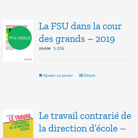
La FSU dans la cour
des grands – 2019
Prix réduit
Le
Le
5.00
€
20.00
€
prix
prix
initial
actuel
était :
est :
20.00€.
5.00€.
Ajouter au panier
Détails
Le travail contrarié de
la direction d’école –