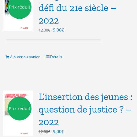
défi du 21e siècle –
Prix réduit
2022
Le
Le
9.00
€
12.00
€
prix
prix
initial
actuel
était :
est :
12.00€.
9.00€.
Ajouter au panier
Détails
L’insertion des jeunes :
question de justice ? –
Prix réduit
2022
Le
Le
9.00
€
12.00
€