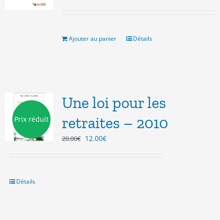
Ajouter au panier
Détails
Une loi pour les
retraites – 2010
Prix réduit
Le
Le
12.00
€
20.00
€
prix
prix
initial
actuel
était :
est :
20.00€.
12.00€.
Détails