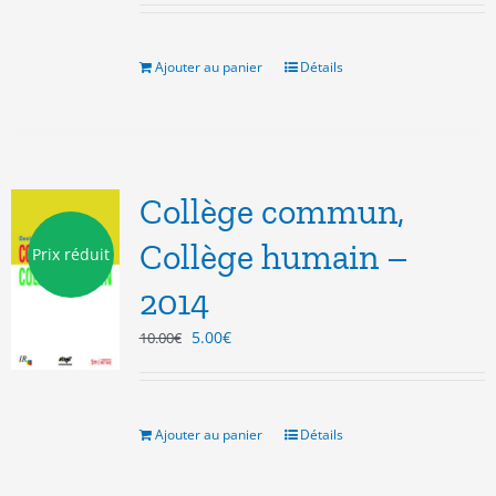
initial
actuel
était :
est :
10.00€.
5.00€.
Ajouter au panier
Détails
Collège commun,
Collège humain –
Prix réduit
2014
Le
Le
5.00
€
10.00
€
prix
prix
initial
actuel
était :
est :
10.00€.
5.00€.
Ajouter au panier
Détails