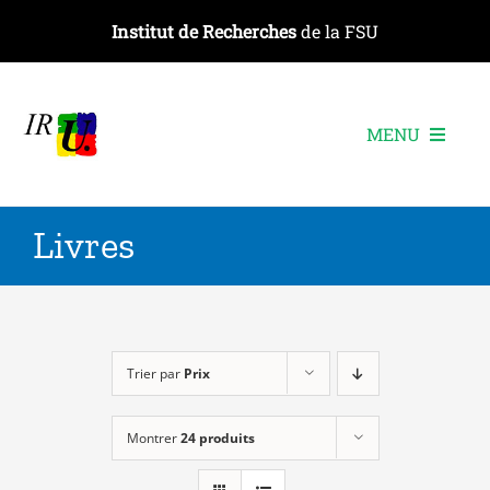
Passer
Institut de Recherches
de la FSU
au
contenu
MENU
L’institut
Livres
Les recherches
Les publications
Les événements
Trier par
Prix
Montrer
24 produits