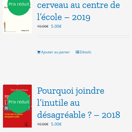
cerveau au centre de
Prix réduit
l’école – 2019
Le
Le
5.00
€
10.00
€
prix
prix
initial
actuel
était :
est :
10.00€.
5.00€.
Ajouter au panier
Détails
Pourquoi joindre
l’inutile au
Prix réduit
désagréable ? – 2018
Le
Le
5.00
€
10.00
€
prix
prix