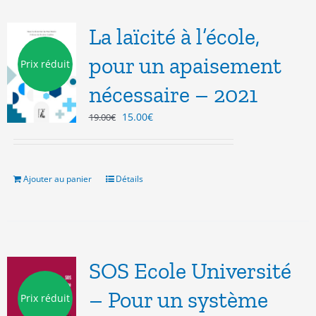
La laïcité à l’école,
pour un apaisement
Prix réduit
nécessaire – 2021
Le
Le
15.00
€
19.00
€
prix
prix
initial
actuel
était :
est :
19.00€.
15.00€.
Ajouter au panier
Détails
SOS Ecole Université
– Pour un système
Prix réduit