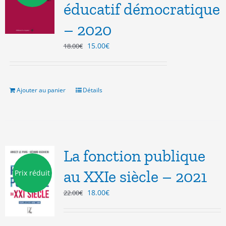
éducatif démocratique
– 2020
Le
Le
15.00
€
18.00
€
prix
prix
initial
actuel
était :
est :
18.00€.
15.00€.
Ajouter au panier
Détails
La fonction publique
au XXIe siècle – 2021
Prix réduit
Le
Le
18.00
€
22.00
€
prix
prix
initial
actuel
était :
est :