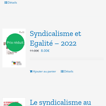
Détails
Syndicalisme et
Egalité – 2022
Prix réduit
Le
Le
8.00
€
11.00
€
prix
prix
initial
actuel
était :
est :
11.00€.
8.00€.
Ajouter au panier
Détails
Le syndicalisme au