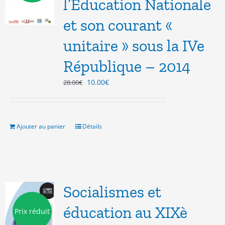
l’Education Nationale
et son courant «
unitaire » sous la IVe
République – 2014
Le
Le
10.00
€
28.00
€
prix
prix
initial
actuel
était :
est :
28.00€.
10.00€.
Ajouter au panier
Détails
Socialismes et
éducation au XIXè
Prix réduit