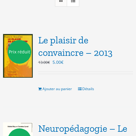
Le plaisir de
convaincre – 2013
Prix réduit
Le
Le
5.00
€
13.00
€
prix
prix
initial
actuel
était :
est :
13.00€.
5.00€.
Ajouter au panier
Détails
Neuropédagogie – Le