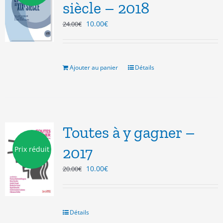
siècle – 2018
Le
Le
10.00
€
24.00
€
prix
prix
initial
actuel
était :
est :
24.00€.
10.00€.
Ajouter au panier
Détails
Toutes à y gagner –
2017
Prix réduit
Le
Le
10.00
€
20.00
€
prix
prix
initial
actuel
était :
est :
20.00€.
10.00€.
Détails