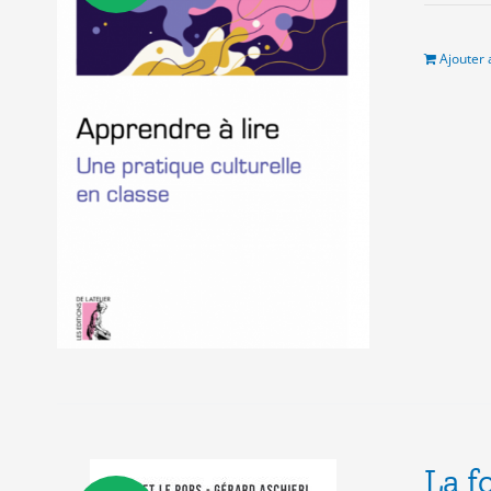
in
ét
16
Ajouter 
La f