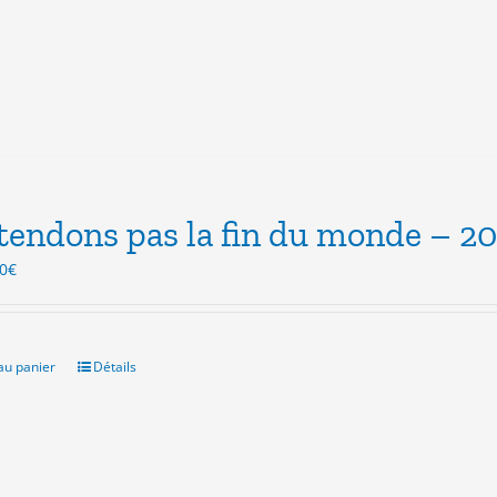
tendons pas la fin du monde – 2
Le
0
€
x
prix
ial
actuel
t :
est :
0€.
5.00€.
au panier
Détails