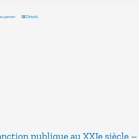
itial
actuel
ait :
est :
.00€.
10.00€.
au panier
Détails
onction publique au XXIe siècle –