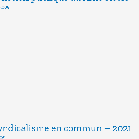
Le
8.00
€
ix
prix
itial
actuel
ait :
est :
.00€.
18.00€.
yndicalisme en commun – 2021
Le
0
€