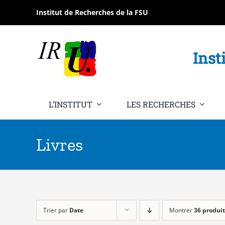
Passer
Institut de Recherches de la FSU
au
contenu
Inst
L’INSTITUT
LES RECHERCHES
Livres
Trier par
Date
Montrer
36 produit