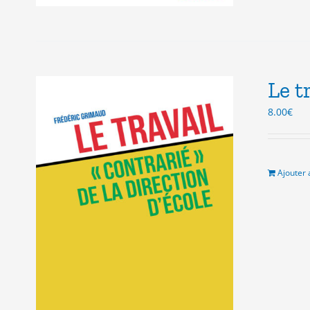
Le t
8.00
€
Ajouter 