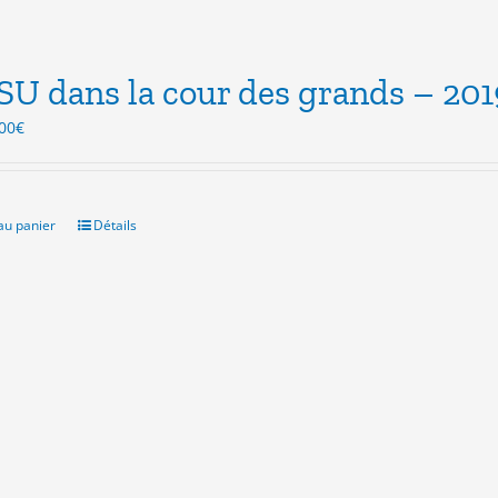
SU dans la cour des grands – 201
Le
00
€
ix
prix
itial
actuel
ait :
est :
.00€.
5.00€.
au panier
Détails