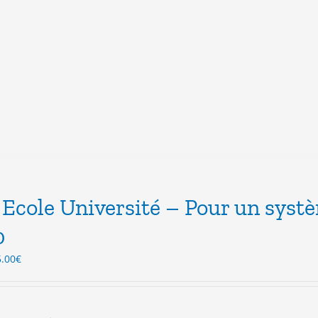
Ecole Université – Pour un syst
0
Le
5.00
€
ix
prix
itial
actuel
ait :
est :