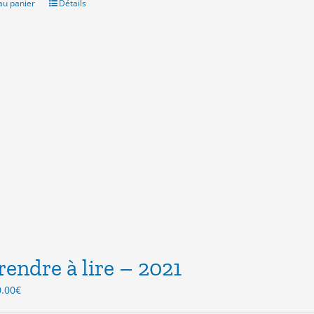
.00€.
15.00€.
au panier
Détails
endre à lire – 2021
Le
0.00
€
ix
prix