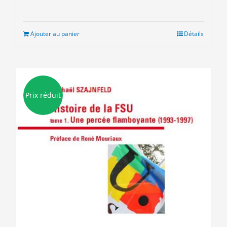
prix
prix
initial
actuel
était :
est :
Ajouter au panier
Détails
9.00€.
5.00€.
Prix réduit