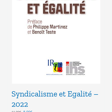
Syndicalisme et Egalité –
2022
Le
Le
8.00
€
11.00
€