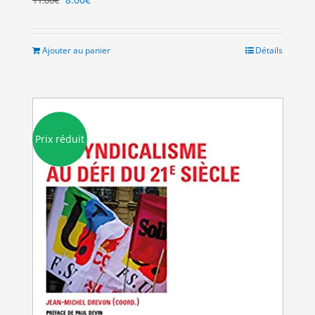
prix
prix
initial
actuel
était :
est :
Ajouter au panier
Détails
11.00€.
8.00€.
Prix réduit