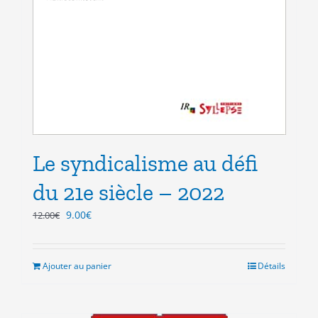
Le syndicalisme au défi
du 21e siècle – 2022
Le
Le
9.00
€
12.00
€
prix
prix
initial
actuel
était :
est :
Ajouter au panier
Détails
12.00€.
9.00€.