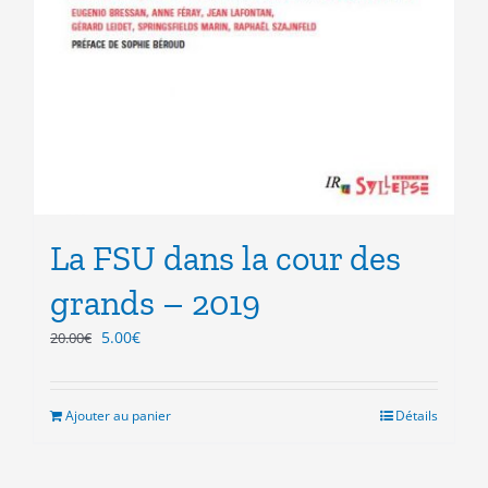
La FSU dans la cour des
grands – 2019
Le
Le
5.00
€
20.00
€
prix
prix
initial
actuel
était :
est :
Ajouter au panier
Détails
20.00€.
5.00€.