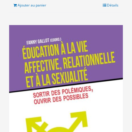
était :
est :
Ajouter au panier
Détails
10.00€.
5.00€.