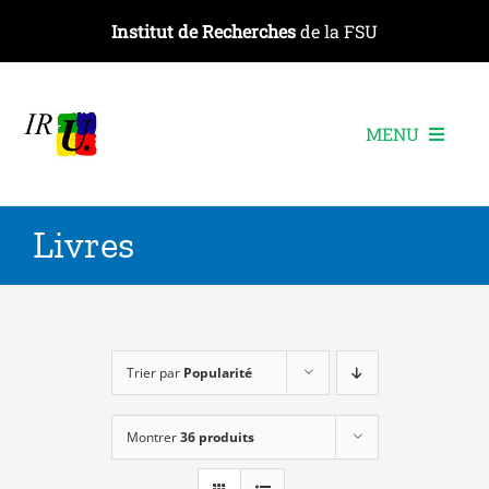
Passer
Institut de Recherches
de la FSU
au
contenu
MENU
L’institut
Livres
Les recherches
Les publications
Les événements
Trier par
Popularité
Montrer
36 produits