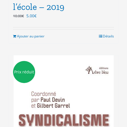
l’école – 2019
Le
Le
5.00
€
10.00
€
prix
prix
initial
actuel
était :
est :
Ajouter au panier
Détails
10.00€.
5.00€.
Prix réduit