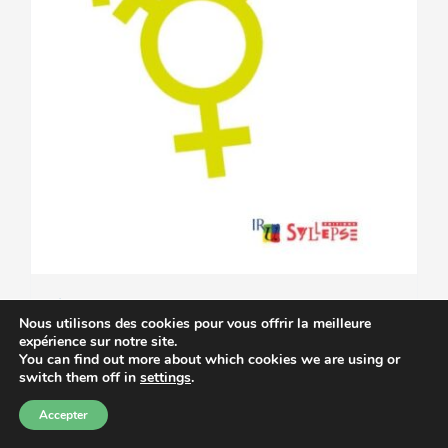
Éducation à la vie
Nous utilisons des cookies pour vous offrir la meilleure
expérience sur notre site.
affective, relationnelle et
You can find out more about which cookies we are using or
switch them off in
settings
.
à la sexualité – 2025
Accepter
10.00
€