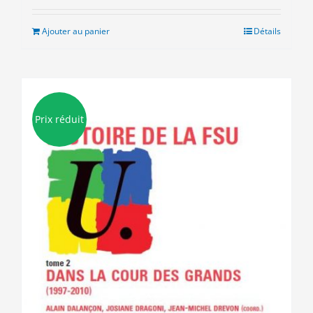
initial
actuel
était :
est :
Ajouter au panier
Détails
9.00€.
3.00€.
Prix réduit