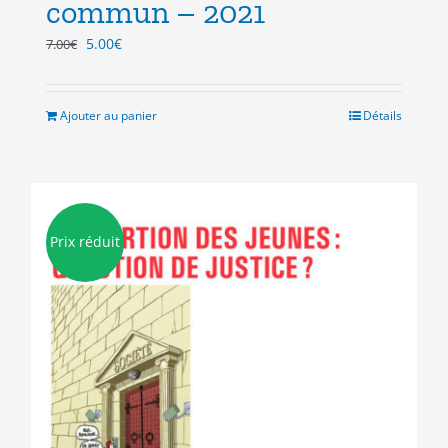
commun – 2021
Le
Le
5.00
€
7.00
€
prix
prix
initial
actuel
était :
est :
Ajouter au panier
Détails
7.00€.
5.00€.
Prix réduit