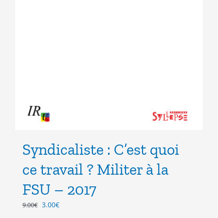
Syndicaliste : C’est quoi
ce travail ? Militer à la
FSU – 2017
Le
Le
3.00
€
9.00
€
prix
prix