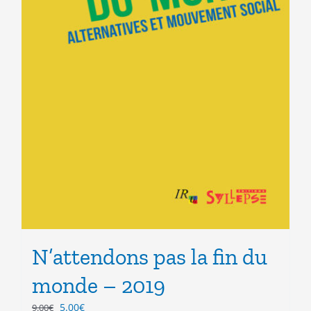
N’attendons pas la fin du
monde – 2019
Le
Le
5.00
€
9.00
€