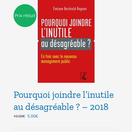
Prix réduit
Pourquoi joindre l’inutile
au désagréable ? – 2018
Le
Le
5.00
€
10.00
€
prix
prix
initial
actuel