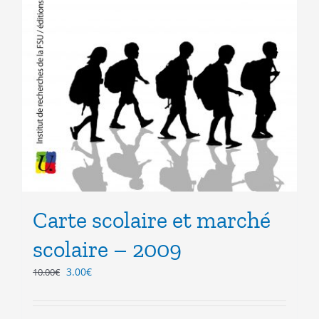
Carte scolaire et marché
scolaire – 2009
Le
Le
3.00
€
10.00
€
prix
prix
initial
actuel
était :
est :