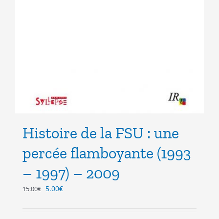
Histoire de la FSU : une
percée flamboyante (1993
– 1997) – 2009
Le
Le
5.00
€
15.00
€
prix
prix
initial
actuel