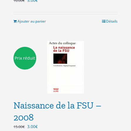
5.00
€
10.00
€
prix
prix
initial
actuel
était :
est :
Ajouter au panier
Détails
10.00€.
5.00€.
Prix réduit
Naissance de la FSU –
2008
Le
Le
3.00
€
15.00
€