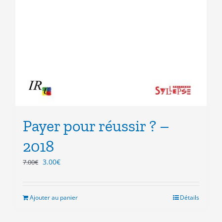
Payer pour réussir ? –
2018
Le
Le
3.00
€
7.00
€
prix
prix
initial
actuel
était :
est :
Ajouter au panier
Détails
7.00€.
3.00€.