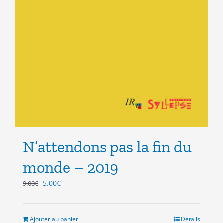
N’attendons pas la fin du
monde – 2019
Le
Le
5.00
€
9.00
€
prix
prix
initial
actuel
était :
est :
Ajouter au panier
Détails