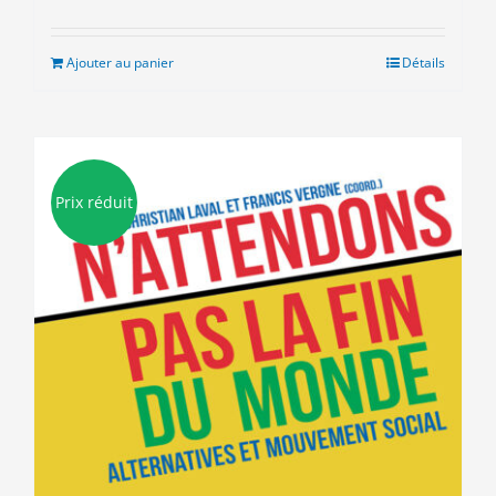
prix
prix
initial
actuel
était :
est :
Ajouter au panier
Détails
15.00€.
3.00€.
Prix réduit