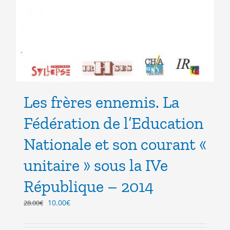
Les frères ennemis. La
Fédération de l’Education
Nationale et son courant «
unitaire » sous la IVe
République – 2014
Le
Le
10.00
€
28.00
€
prix
prix
initial
actuel