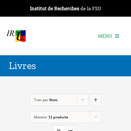
Passer
Institut de Recherches
de la FSU
au
contenu
MENU
L’institut
Livres
Les recherches
Les publications
Les événements
Trier par
Nom
Montrer
12 produits