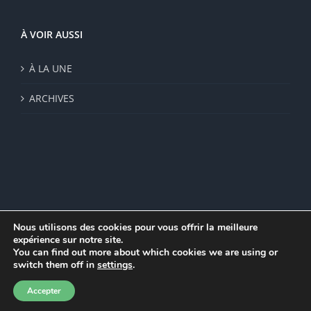
À VOIR AUSSI
À LA UNE
ARCHIVES
Nous utilisons des cookies pour vous offrir la meilleure
expérience sur notre site.
© Institut de recherche de la FSU 2023 | Par
FSU
|
Plan du site
|
You can find out more about which cookies we are using or
Mentions légales
|
Politique de confidentialité
|
CGV
switch them off in
settings
.
Facebook
Accepter