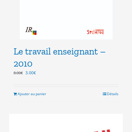
Le travail enseignant –
2010
Le
Le
3.00
€
8.00
€
prix
prix
initial
actuel
était :
est :
Ajouter au panier
Détails
8.00€.
3.00€.