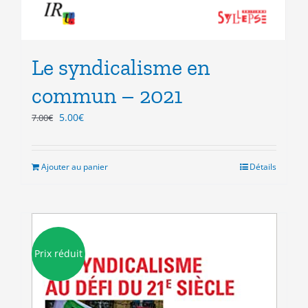
Le syndicalisme en
commun – 2021
Le
Le
5.00
€
7.00
€
prix
prix
initial
actuel
était :
est :
Ajouter au panier
Détails
7.00€.
5.00€.
Prix réduit