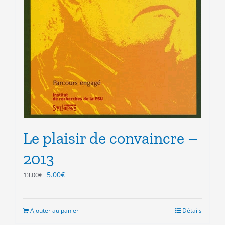
Le plaisir de convaincre –
2013
Le
Le
5.00
€
13.00
€
prix
prix
initial
actuel
était :
est :
Ajouter au panier
Détails
13.00€.
5.00€.