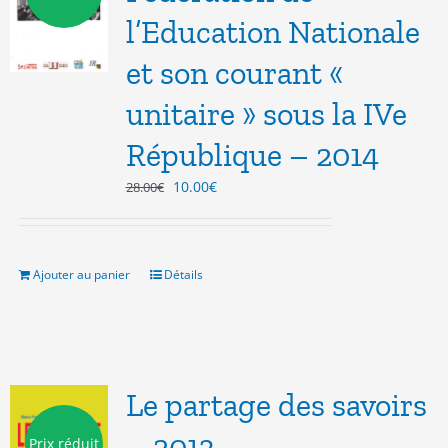
l’Education Nationale
et son courant «
unitaire » sous la IVe
République – 2014
Le
Le
10.00
€
28.00
€
prix
prix
initial
actuel
était :
est :
28.00€.
10.00€.
Ajouter au panier
Détails
Le partage des savoirs
– 2013
Prix réduit