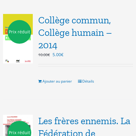
Collège commun,
Collège humain –
Prix réduit
2014
Le
Le
5.00
€
10.00
€
prix
prix
initial
actuel
était :
est :
10.00€.
5.00€.
Ajouter au panier
Détails
Les frères ennemis. La
Fédération de
Prix réduit