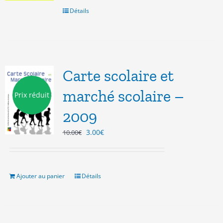
6.00€.
3.00€.
Détails
Carte scolaire et
marché scolaire –
Prix réduit
2009
Le
Le
3.00
€
10.00
€
prix
prix
initial
actuel
était :
est :
10.00€.
3.00€.
Ajouter au panier
Détails