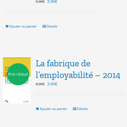
Le
Le
3.00
€
5.00
€
prix
prix
initial
actuel
était :
est :
5.00€.
3.00€.
Ajouter au panier
Détails
La fabrique de
l’employabilité – 2014
Prix réduit
Le
Le
3.00
€
8.00
€
prix
prix
initial
actuel
était :
est :
8.00€.
3.00€.
Ajouter au panier
Détails