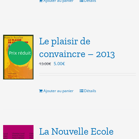
8.00€.
3.00€.
Ajouter au panier
Détails
Le plaisir de
convaincre – 2013
Prix réduit
Le
Le
5.00
€
13.00
€
prix
prix
initial
actuel
était :
est :
13.00€.
5.00€.
Ajouter au panier
Détails
La Nouvelle Ecole