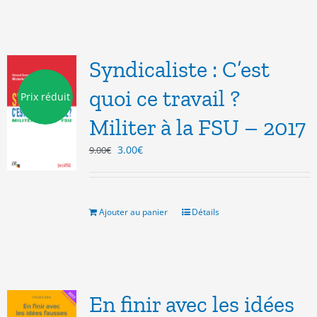
Syndicaliste : C’est
quoi ce travail ?
Prix réduit
Militer à la FSU – 2017
Le
Le
3.00
€
9.00
€
prix
prix
initial
actuel
était :
est :
9.00€.
3.00€.
Ajouter au panier
Détails
En finir avec les idées