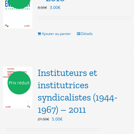
Le
Le
3.00
€
8.00
€
prix
prix
initial
actuel
était :
est :
8.00€.
3.00€.
Ajouter au panier
Détails
Instituteurs et
institutrices
Prix réduit
syndicalistes (1944-
1967) – 2011
Le
Le
5.00
€
21.50
€
prix
prix
initial
actuel