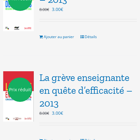
Le
Le
3.00
€
8.00
€
prix
prix
initial
actuel
était :
est :
8.00€.
3.00€.
Ajouter au panier
Détails
La grève enseignante
en quête d’efficacité –
Prix réduit
2013
Le
Le
3.00
€
8.00
€
prix
prix
initial
actuel
était :
est :