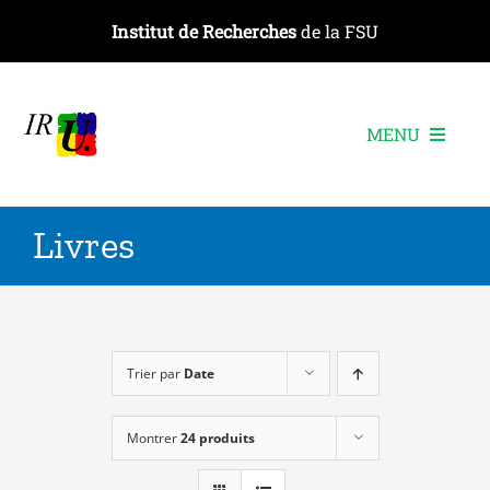
Passer
Institut de Recherches
de la FSU
au
contenu
MENU
L’institut
Livres
Les recherches
Les publications
Les événements
Trier par
Date
Montrer
24 produits