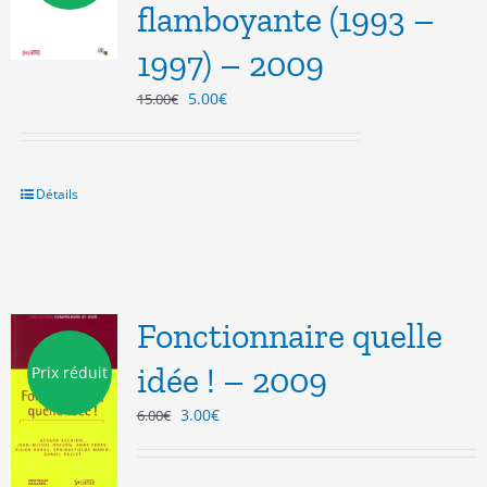
flamboyante (1993 –
1997) – 2009
Le
Le
5.00
€
15.00
€
prix
prix
initial
actuel
était :
est :
15.00€.
5.00€.
Détails
Fonctionnaire quelle
idée ! – 2009
Prix réduit
Le
Le
3.00
€
6.00
€
prix
prix
initial
actuel
était :
est :