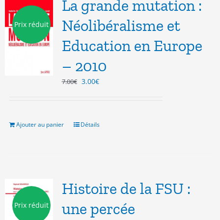
La grande mutation :
Néolibéralisme et
Prix réduit
Education en Europe
– 2010
Le
Le
3.00
€
7.00
€
prix
prix
initial
actuel
était :
est :
7.00€.
3.00€.
Ajouter au panier
Détails
Histoire de la FSU :
une percée
Prix réduit