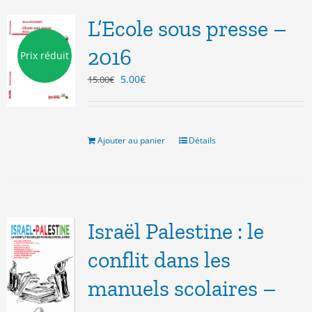
L’Ecole sous presse –
2016
Prix réduit
Le
Le
5.00
€
15.00
€
prix
prix
initial
actuel
était :
est :
15.00€.
5.00€.
Ajouter au panier
Détails
Israël Palestine : le
conflit dans les
manuels scolaires –