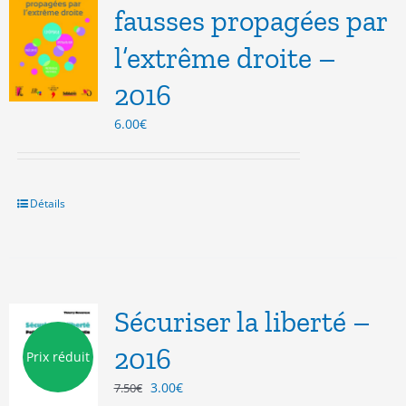
fausses propagées par
l’extrême droite –
2016
6.00
€
Détails
Sécuriser la liberté –
2016
Prix réduit
Le
Le
3.00
€
7.50
€