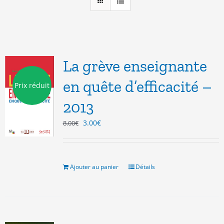
La grève enseignante
en quête d’efficacité –
Prix réduit
2013
Le
Le
3.00
€
8.00
€
prix
prix
initial
actuel
était :
est :
8.00€.
3.00€.
Ajouter au panier
Détails