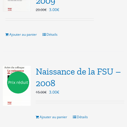
2009
Le
Le
3.00
€
20.00
€
prix
prix
initial
actuel
était :
est :
20.00€.
3.00€.
Ajouter au panier
Détails
Naissance de la FSU –
2008
Prix réduit
Le
Le
3.00
€
15.00
€
prix
prix
initial
actuel
était :
est :
15.00€.
3.00€.
Ajouter au panier
Détails