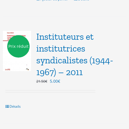
Instituteurs et
institutrices
Prix réduit
syndicalistes (1944-
1967) – 2011
Le
Le
5.00
€
21.50
€
prix
prix
initial
actuel
était :
est :
21.50€.
5.00€.
Détails