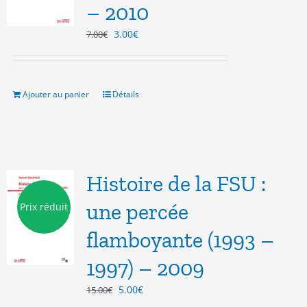
– 2010
Le
Le
3.00
€
7.00
€
prix
prix
initial
actuel
était :
est :
7.00€.
3.00€.
Ajouter au panier
Détails
Histoire de la FSU :
une percée
Prix réduit
flamboyante (1993 –
1997) – 2009
Le
Le
5.00
€
15.00
€
prix
prix