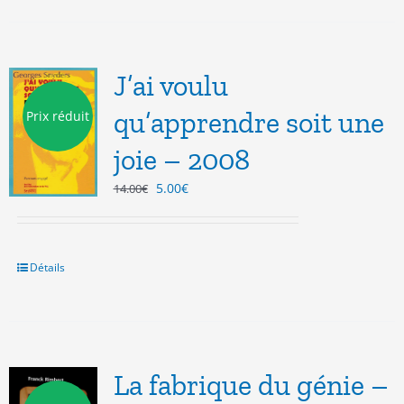
J’ai voulu
qu’apprendre soit une
Prix réduit
joie – 2008
Le
Le
5.00
€
14.00
€
prix
prix
initial
actuel
était :
est :
14.00€.
5.00€.
Détails
La fabrique du génie –