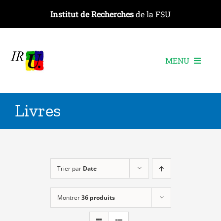
Passer
Institut de Recherches
de la FSU
au
contenu
MENU
L’institut
Livres
Les recherches
Les publications
Les événements
Trier par
Date
Montrer
36 produits