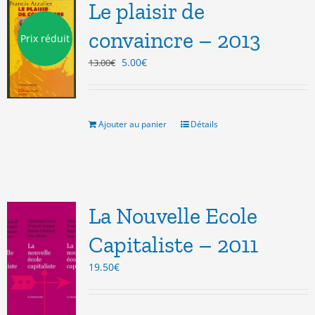
Le plaisir de
convaincre – 2013
Prix réduit
Le
Le
5.00
€
13.00
€
prix
prix
initial
actuel
était :
est :
13.00€.
5.00€.
Ajouter au panier
Détails
La Nouvelle Ecole
Capitaliste – 2011
19.50
€