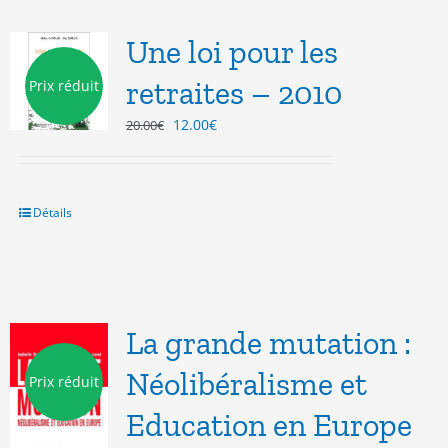
Une loi pour les
retraites – 2010
Prix réduit
Le
Le
12.00
€
20.00
€
prix
prix
initial
actuel
était :
est :
20.00€.
12.00€.
Détails
La grande mutation :
Néolibéralisme et
Prix réduit
Education en Europe