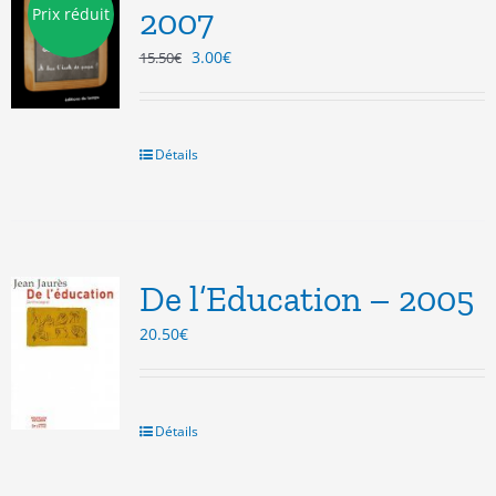
2007
Prix réduit
Le
Le
3.00
€
15.50
€
prix
prix
initial
actuel
était :
est :
15.50€.
3.00€.
Détails
De l’Education – 2005
20.50
€
Détails