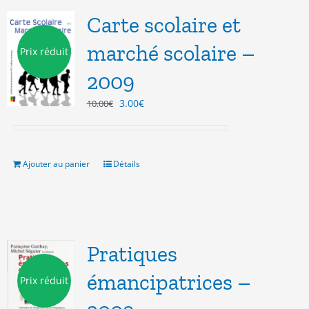
Carte scolaire et
marché scolaire –
Prix réduit
2009
Le
Le
3.00
€
10.00
€
prix
prix
initial
actuel
était :
est :
10.00€.
3.00€.
Ajouter au panier
Détails
Pratiques
émancipatrices –
Prix réduit