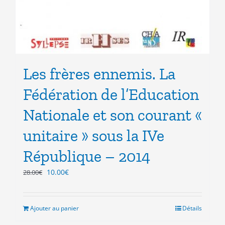
Les frères ennemis. La
Fédération de l’Education
Nationale et son courant «
unitaire » sous la IVe
République – 2014
Le
Le
10.00
€
28.00
€
prix
prix
initial
actuel
était :
est :
Ajouter au panier
Détails
28.00€.
10.00€.