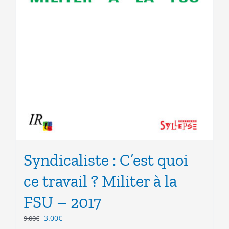
Syndicaliste : C’est quoi
ce travail ? Militer à la
FSU – 2017
Le
Le
3.00
€
9.00
€
prix
prix