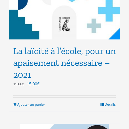
La laïcité à l’école, pour un
apaisement nécessaire –
2021
Le
Le
15.00
€
19.00
€
prix
prix
initial
actuel
était :
est :
Ajouter au panier
Détails
19.00€.
15.00€.