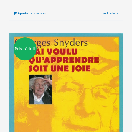
initial
actuel
était :
est :
Ajouter au panier
Détails
7.00€.
3.00€.
Prix réduit