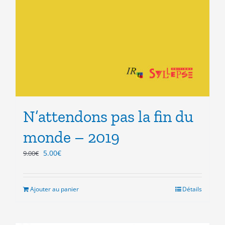
N’attendons pas la fin du
monde – 2019
Le
Le
5.00
€
9.00
€
prix
prix
initial
actuel
était :
est :
Ajouter au panier
Détails
9.00€.
5.00€.