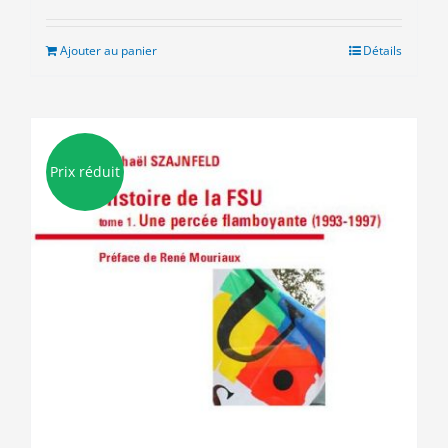
initial
actuel
était :
est :
Ajouter au panier
Détails
9.00€.
3.00€.
Prix réduit