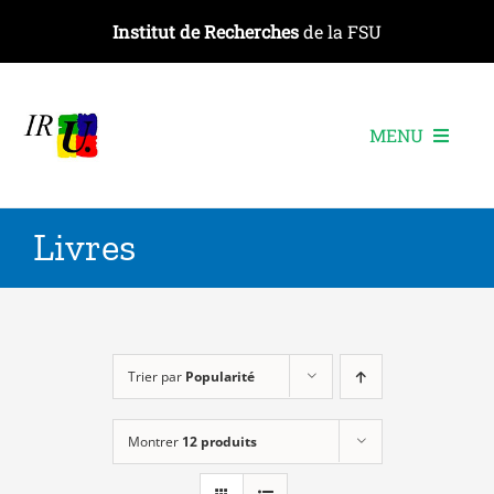
Passer
Institut de Recherches
de la FSU
au
contenu
MENU
L’institut
Livres
Les recherches
Les publications
Les événements
Trier par
Popularité
Montrer
12 produits