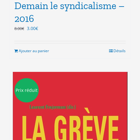
Demain le syndicalisme –
2016
Le
Le
3.00
€
8.00
€
prix
prix
initial
actuel
était :
est :
Ajouter au panier
Détails
8.00€.
3.00€.
Prix réduit