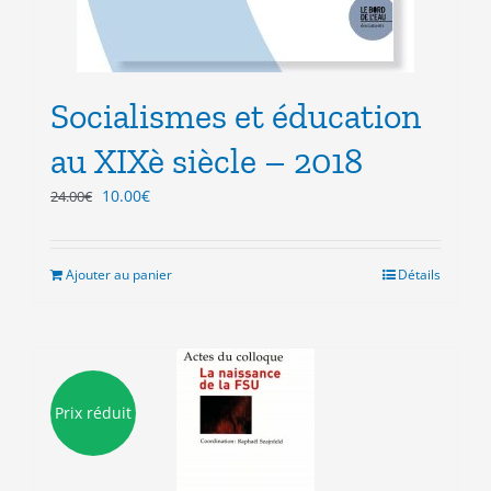
Socialismes et éducation
au XIXè siècle – 2018
Le
Le
10.00
€
24.00
€
prix
prix
initial
actuel
était :
est :
Ajouter au panier
Détails
24.00€.
10.00€.
Prix réduit