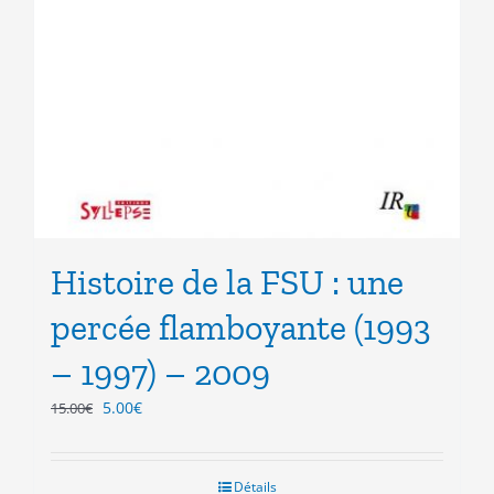
Histoire de la FSU : une
percée flamboyante (1993
– 1997) – 2009
Le
Le
5.00
€
15.00
€
prix
prix
initial
actuel
était :
est :
Détails