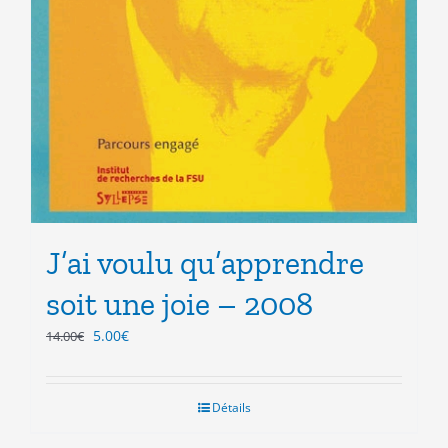
J’ai voulu qu’apprendre
soit une joie – 2008
Le
Le
5.00
€
14.00
€
prix
prix
initial
actuel
était :
est :
Détails
14.00€.
5.00€.