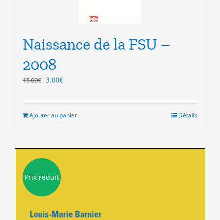
Naissance de la FSU –
2008
Le
Le
3.00
€
15.00
€
prix
prix
initial
actuel
était :
est :
Ajouter au panier
Détails
15.00€.
3.00€.
Prix réduit