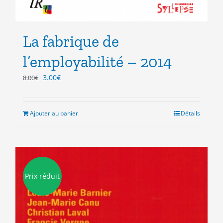
La fabrique de
l’employabilité – 2014
Le
Le
3.00
€
8.00
€
prix
prix
initial
actuel
était :
est :
Ajouter au panier
Détails
8.00€.
3.00€.
Prix réduit