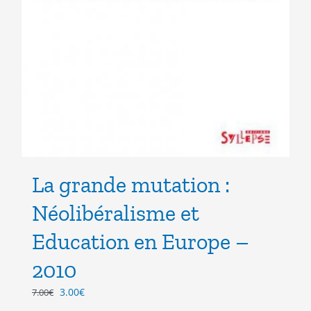
La grande mutation :
Néolibéralisme et
Education en Europe –
2010
Le
Le
3.00
€
7.00
€
prix
prix