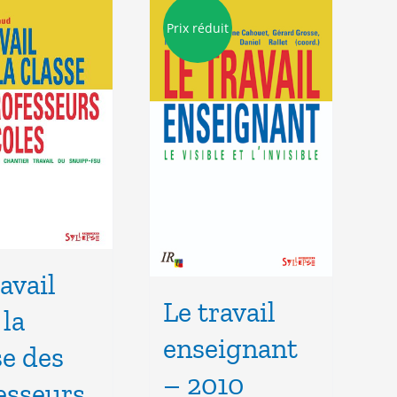
Prix réduit
avail
Le travail
 la
enseignant
se des
– 2010
esseurs