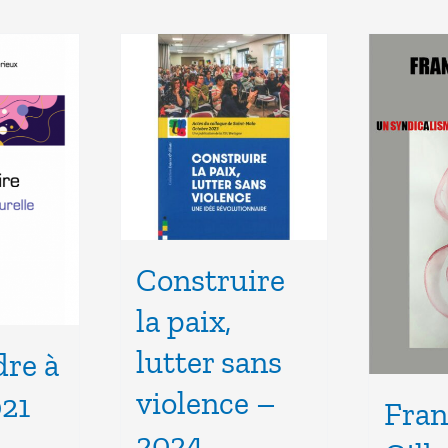
Construire
la paix,
lutter sans
re à
violence –
021
Fran
2024