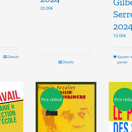
Gilb
x
20.00
€
uel
Serr
 :
00€.
202
10.00
€
Détails
Ajouter 
Détails
panier
Prix réduit
Prix rédu