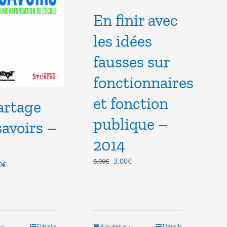
En finir avec
les idées
fausses sur
fonctionnaires
et fonction
artage
publique –
savoirs –
2014
Le
Le
3.00
€
5.00
€
Le
0
€
prix
prix
x
prix
initial
actuel
ial
actuel
était :
est :
t :
est :
5.00€.
3.00€.
0€.
3.00€.
au
Détails
Ajouter au
Détails