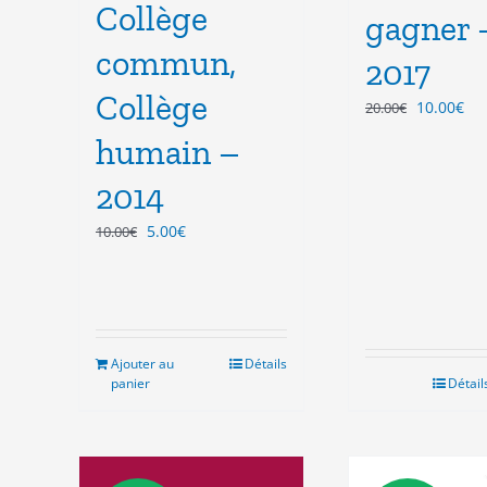
Collège
gagner 
commun,
2017
Collège
Le
Le
10.00
€
20.00
€
prix
pri
humain –
initial
act
était :
est
2014
20.00€.
10.
Le
Le
5.00
€
10.00
€
prix
prix
initial
actuel
était :
est :
10.00€.
5.00€.
Ajouter au
Détails
panier
Détail