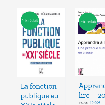
Prix réduit
Prix réduit
Apprend
La fonction
lire – 2
publique au
Le
Le
10.00
€
16.00
€