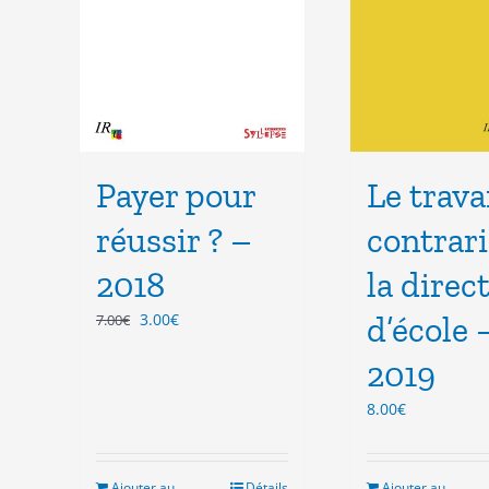
Payer pour
Le trava
réussir ? –
contrari
2018
la direc
Le
Le
3.00
€
d’école 
7.00
€
prix
prix
2019
initial
actuel
était :
est :
8.00
€
7.00€.
3.00€.
Ajouter au
Détails
Ajouter au