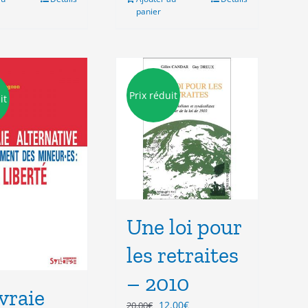
panier
Prix réduit
it
Une loi pour
les retraites
– 2010
vraie
Le
Le
12.00
€
20.00
€