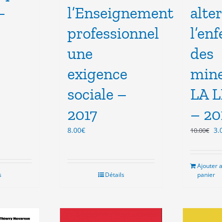
–
l’Enseignement
alte
professionnel
l’en
une
des
x
exigence
mine
uel
 :
sociale –
LA 
00€.
2017
– 20
Le
8.00
€
3.
10.00
€
pr
ini
éta
Ajouter 
10
s
Détails
panier