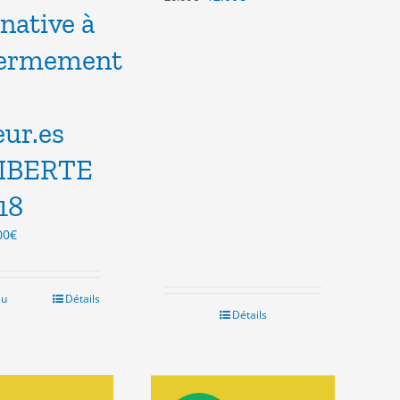
rnative à
prix
prix
initial
actuel
fermement
était :
est :
20.00€.
12.00€.
ur.es
LIBERTE
18
Le
00
€
ix
prix
tial
actuel
it :
est :
au
Détails
.00€.
3.00€.
Détails