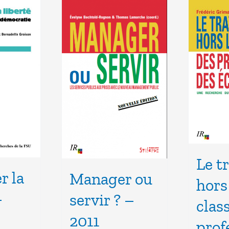
Le tr
r la
Manager ou
hors
–
servir ? –
clas
2011
prof