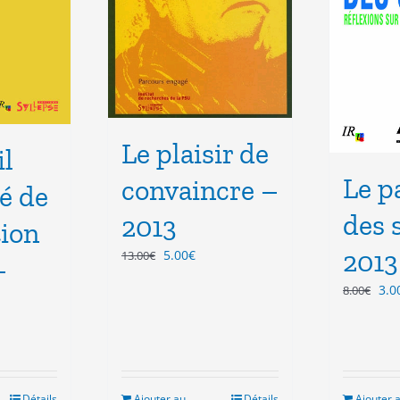
Le plaisir de
il
Le p
convaincre –
é de
des 
2013
tion
2013
Le
Le
5.00
€
13.00
€
–
prix
prix
Le
3.0
8.00
€
initial
actuel
pri
était :
est :
init
13.00€.
5.00€.
étai
8.0
Détails
Ajouter au
Détails
Ajouter 