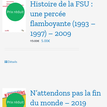
Histoire de la FSU :
une percée
Prix réduit
flamboyante (1993 –
1997) – 2009
Le
Le
5.00
€
15.00
€
prix
prix
initial
actuel
était :
est :
15.00€.
5.00€.
Détails
N’attendons pas la fin
du monde – 2019
Prix réduit