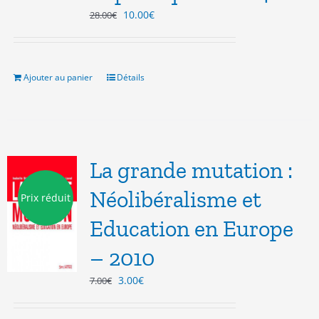
Le
Le
10.00
€
28.00
€
prix
prix
initial
actuel
était :
est :
28.00€.
10.00€.
Ajouter au panier
Détails
La grande mutation :
Néolibéralisme et
Prix réduit
Education en Europe
– 2010
Le
Le
3.00
€
7.00
€
prix
prix
initial
actuel