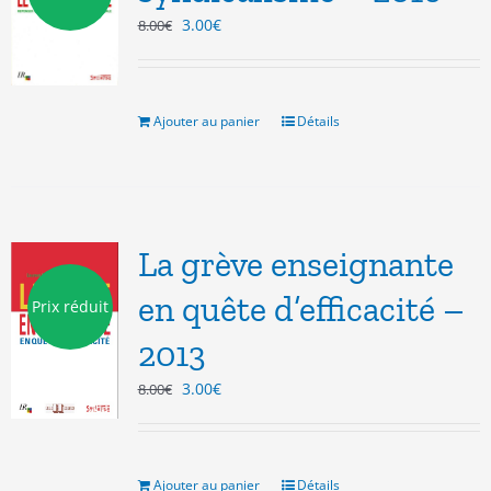
Le
Le
3.00
€
8.00
€
prix
prix
initial
actuel
était :
est :
8.00€.
3.00€.
Ajouter au panier
Détails
La grève enseignante
en quête d’efficacité –
Prix réduit
2013
Le
Le
3.00
€
8.00
€
prix
prix
initial
actuel
était :
est :
8.00€.
3.00€.
Ajouter au panier
Détails