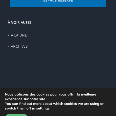
ESPACE RÉSERVÉ
À VOIR AUSSI
À LA UNE
ARCHIVES
Nous utilisons des cookies pour vous offrir la meilleure
expérience sur notre site.
© Institut de recherche de la FSU 2023 | Par
FSU
|
Plan du site
|
You can find out more about which cookies we are using or
Mentions légales
|
Politique de confidentialité
|
CGV
switch them off in
settings
.