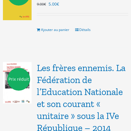
Le
Le
5.00
€
9.00
€
prix
prix
initial
actuel
était :
est :
9.00€.
5.00€.
Ajouter au panier
Détails
Les frères ennemis. La
Fédération de
Prix réduit
l’Education Nationale
et son courant «
unitaire » sous la IVe
République – 2014