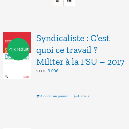
Syndicaliste : C’est
quoi ce travail ?
Prix réduit
Militer à la FSU – 2017
Le
Le
3.00
€
9.00
€
prix
prix
initial
actuel
était :
est :
9.00€.
3.00€.
Ajouter au panier
Détails