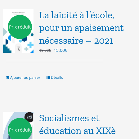
La laïcité à l’école,
pour un apaisement
Prix réduit
nécessaire – 2021
Le
Le
15.00
€
19.00
€
prix
prix
initial
actuel
était :
est :
19.00€.
15.00€.
Ajouter au panier
Détails
Socialismes et
éducation au XIXè
Prix réduit