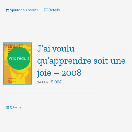
était :
est :
7.00€.
3.00€.
Ajouter au panier
Détails
J’ai voulu
qu’apprendre soit une
Prix réduit
joie – 2008
Le
Le
5.00
€
14.00
€
prix
prix
initial
actuel
était :
est :
14.00€.
5.00€.
Détails