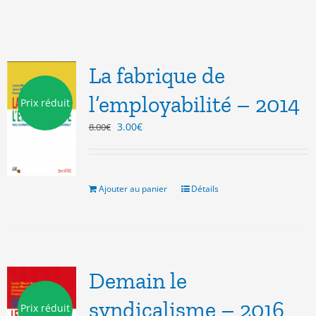
La fabrique de
l’employabilité – 2014
Prix réduit
Le
Le
3.00
€
8.00
€
prix
prix
initial
actuel
était :
est :
8.00€.
3.00€.
Ajouter au panier
Détails
Demain le
syndicalisme – 2016
Prix réduit