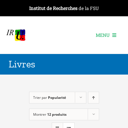
Passer
Institut de Recherches
de la FSU
au
contenu
MENU
L’institut
Livres
Les recherches
Les publications
Les événements
Trier par
Popularité
Montrer
12 produits