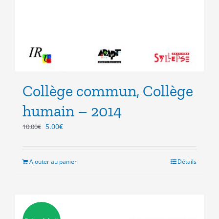
Collège commun, Collège
humain – 2014
Le
Le
5.00
€
10.00
€
prix
prix
initial
actuel
était :
est :
Ajouter au panier
Détails
10.00€.
5.00€.