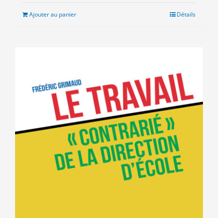
initial
actuel
était :
est :
Ajouter au panier
Détails
7.00€.
3.00€.