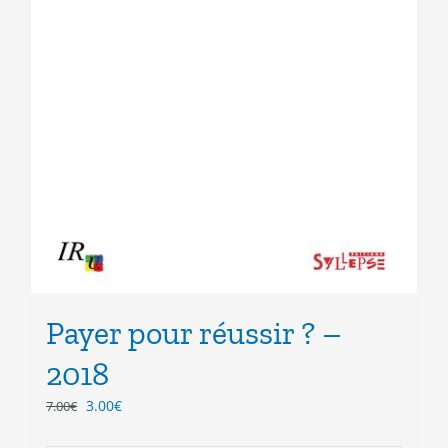
Payer pour réussir ? –
2018
Le
Le
3.00
€
7.00
€
prix
prix