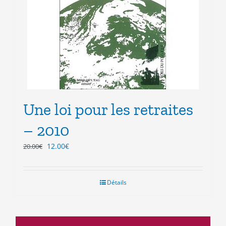
Une loi pour les retraites
– 2010
Le
Le
12.00
€
20.00
€
prix
prix
initial
actuel
était :
est :
Détails
20.00€.
12.00€.