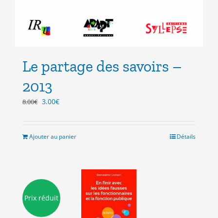
Le partage des savoirs –
2013
Le
Le
3.00
€
8.00
€
prix
prix
initial
actuel
était :
est :
Ajouter au panier
Détails
8.00€.
3.00€.
Prix réduit