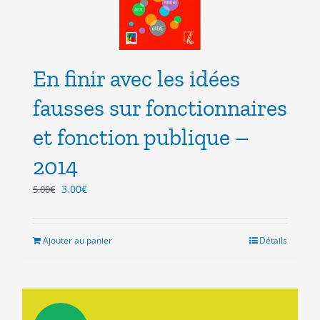
En finir avec les idées
fausses sur fonctionnaires
et fonction publique –
2014
Le
Le
3.00
€
5.00
€
prix
prix
initial
actuel
était :
est :
Ajouter au panier
Détails
5.00€.
3.00€.