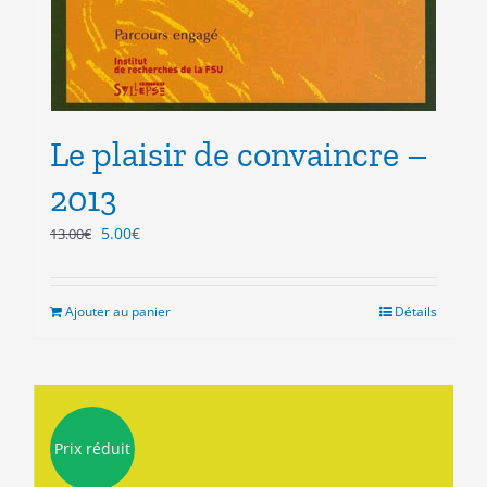
Le plaisir de convaincre –
2013
Le
Le
5.00
€
13.00
€
prix
prix
initial
actuel
était :
est :
Ajouter au panier
Détails
13.00€.
5.00€.
Prix réduit