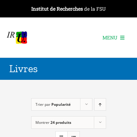
Passer
Institut de Recherches
de la FSU
au
contenu
MENU
L’institut
Livres
Les recherches
Les publications
Les événements
Trier par
Popularité
Montrer
24 produits