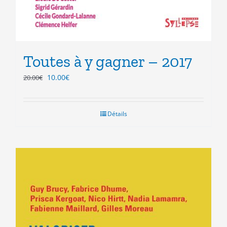
Toutes à y gagner – 2017
Le
Le
10.00
€
20.00
€
prix
prix
initial
actuel
était :
est :
Détails
20.00€.
10.00€.