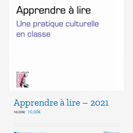
Apprendre à lire – 2021
Le
Le
10.00
€
16.00
€
prix
prix
initial
actuel
était :
est :