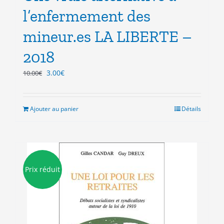
l’enfermement des
mineur.es LA LIBERTE –
2018
Le
Le
3.00
€
10.00
€
prix
prix
initial
actuel
était :
est :
Ajouter au panier
Détails
10.00€.
3.00€.
Prix réduit