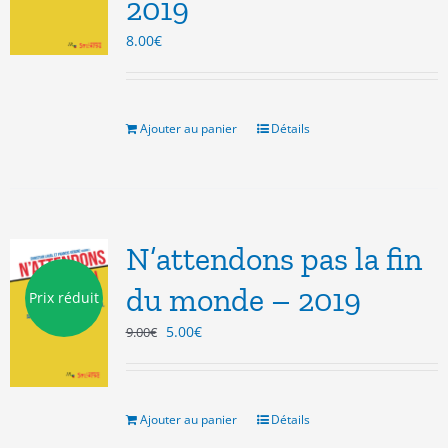
2019
8.00
€
Ajouter au panier
Détails
N’attendons pas la fin
du monde – 2019
Prix réduit
Le
Le
5.00
€
9.00
€
prix
prix
initial
actuel
était :
est :
9.00€.
5.00€.
Ajouter au panier
Détails