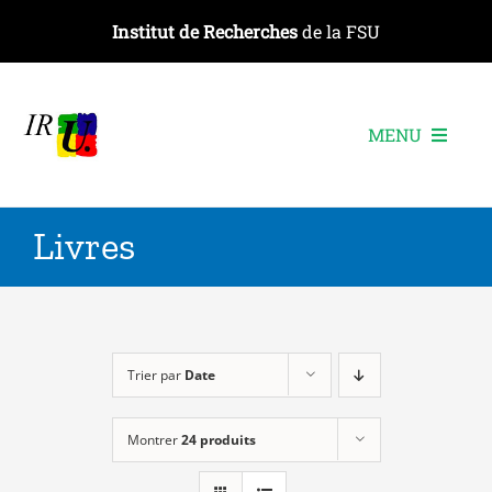
Passer
Institut de Recherches
de la FSU
au
contenu
MENU
L’institut
Livres
Les recherches
Les publications
Les événements
Trier par
Date
Montrer
24 produits