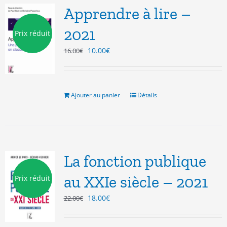
Apprendre à lire –
2021
Prix réduit
Le
Le
10.00
€
16.00
€
prix
prix
initial
actuel
était :
est :
16.00€.
10.00€.
Ajouter au panier
Détails
La fonction publique
au XXIe siècle – 2021
Prix réduit
Le
Le
18.00
€
22.00
€
prix
prix
initial
actuel