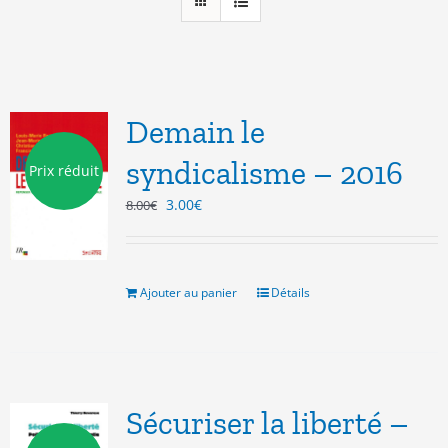
Demain le
syndicalisme – 2016
Prix réduit
Le
Le
3.00
€
8.00
€
prix
prix
initial
actuel
était :
est :
8.00€.
3.00€.
Ajouter au panier
Détails
Sécuriser la liberté –