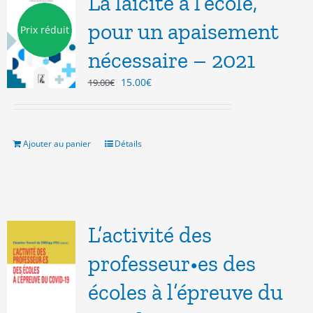
La laïcité à l’école,
pour un apaisement
Prix réduit
nécessaire – 2021
Le
Le
15.00
€
19.00
€
prix
prix
initial
actuel
était :
est :
19.00€.
15.00€.
Ajouter au panier
Détails
L’activité des
professeur•es des
écoles à l’épreuve du