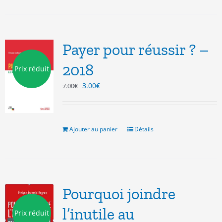
Payer pour réussir ? –
2018
Prix réduit
Le
Le
3.00
€
7.00
€
prix
prix
initial
actuel
était :
est :
7.00€.
3.00€.
Ajouter au panier
Détails
Pourquoi joindre
l’inutile au
Prix réduit