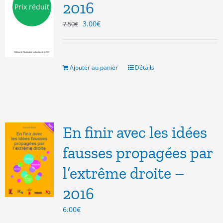
2016
Prix réduit
Le
Le
3.00
€
7.50
€
prix
prix
initial
actuel
était :
est :
7.50€.
3.00€.
Ajouter au panier
Détails
En finir avec les idées
fausses propagées par
l’extrême droite –
2016
6.00
€