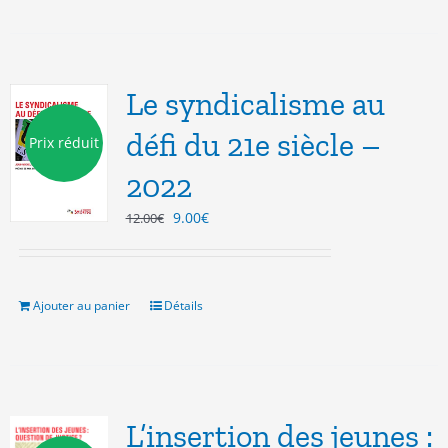
Le syndicalisme au
défi du 21e siècle –
Prix réduit
2022
Le
Le
9.00
€
12.00
€
prix
prix
initial
actuel
était :
est :
12.00€.
9.00€.
Ajouter au panier
Détails
L’insertion des jeunes :