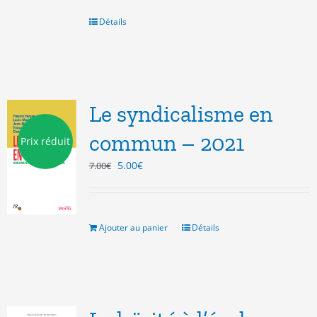
était :
est :
22.00€.
18.00€.
Détails
Le syndicalisme en
commun – 2021
Prix réduit
Le
Le
5.00
€
7.00
€
prix
prix
initial
actuel
était :
est :
7.00€.
5.00€.
Ajouter au panier
Détails