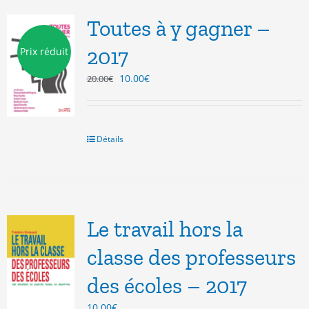
Toutes à y gagner –
2017
Prix réduit
Le
Le
10.00
€
20.00
€
prix
prix
initial
actuel
était :
est :
20.00€.
10.00€.
Détails
Le travail hors la
classe des professeurs
des écoles – 2017
10.00
€