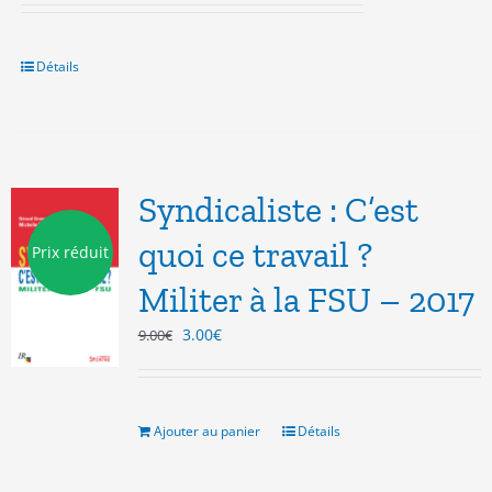
Détails
Syndicaliste : C’est
quoi ce travail ?
Prix réduit
Militer à la FSU – 2017
Le
Le
3.00
€
9.00
€
prix
prix
initial
actuel
était :
est :
9.00€.
3.00€.
Ajouter au panier
Détails