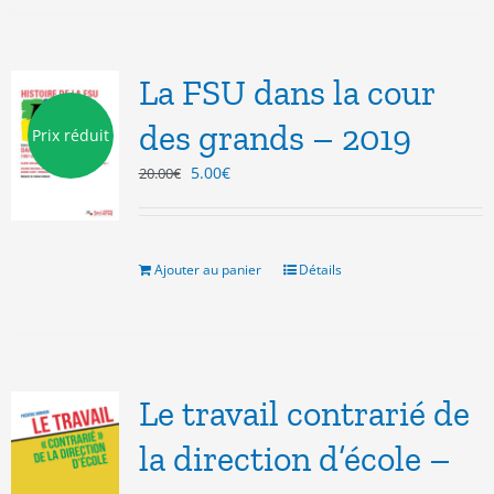
La FSU dans la cour
des grands – 2019
Prix réduit
Le
Le
5.00
€
20.00
€
prix
prix
initial
actuel
était :
est :
20.00€.
5.00€.
Ajouter au panier
Détails
Le travail contrarié de
la direction d’école –