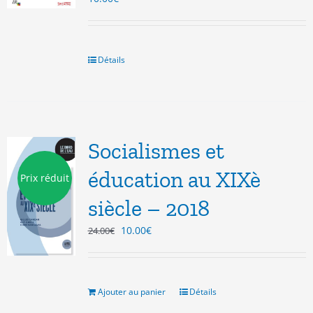
Détails
Socialismes et
éducation au XIXè
Prix réduit
siècle – 2018
Le
Le
10.00
€
24.00
€
prix
prix
initial
actuel
était :
est :
24.00€.
10.00€.
Ajouter au panier
Détails