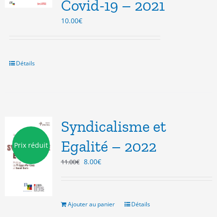
Covid-19 – 2021
10.00
€
Détails
Syndicalisme et
Egalité – 2022
Prix réduit
Le
Le
8.00
€
11.00
€
prix
prix
initial
actuel
était :
est :
11.00€.
8.00€.
Ajouter au panier
Détails