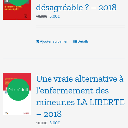
désagréable ? – 2018
Le
Le
5.00
€
10.00
€
prix
prix
initial
actuel
était :
est :
10.00€.
5.00€.
Ajouter au panier
Détails
Une vraie alternative à
l’enfermement des
Prix réduit
mineur.es LA LIBERTE
– 2018
Le
Le
3.00
€
10.00
€