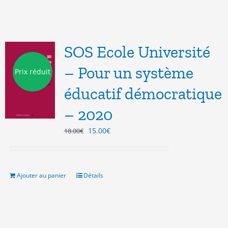
SOS Ecole Université
– Pour un système
Prix réduit
éducatif démocratique
– 2020
Le
Le
15.00
€
18.00
€
prix
prix
initial
actuel
était :
est :
18.00€.
15.00€.
Ajouter au panier
Détails