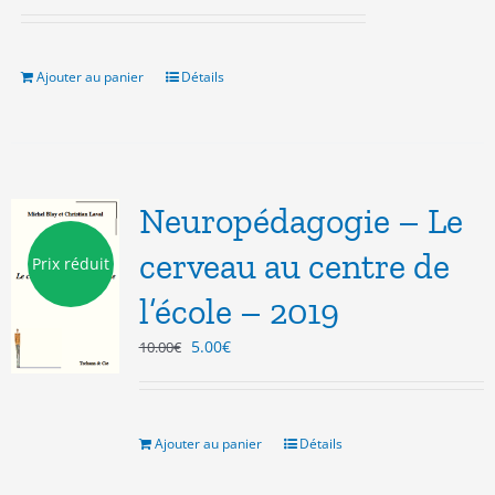
prix
prix
initial
actuel
était :
est :
10.00€.
3.00€.
Ajouter au panier
Détails
Neuropédagogie – Le
cerveau au centre de
Prix réduit
l’école – 2019
Le
Le
5.00
€
10.00
€
prix
prix
initial
actuel
était :
est :
10.00€.
5.00€.
Ajouter au panier
Détails