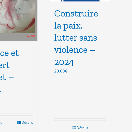
Construire
la paix,
lutter sans
violence –
ce et
2024
ert
20.00
€
et –
4
au
Détails
Détails