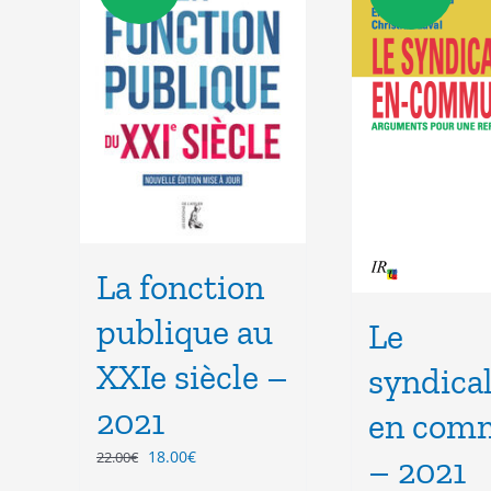
La fonction
publique au
Le
XXIe siècle –
syndica
2021
en com
Le
Le
18.00
€
22.00
€
– 2021
prix
prix