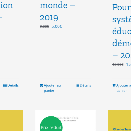
tion
monde –
Pour
–
2019
sys
Le
Le
5.00
€
9.00
€
éduc
prix
prix
initial
actuel
démo
était :
est :
9.00€.
5.00€.
– 20
Le
15
18.00
€
pr
ini
éta
Détails
Ajouter au
Détails
Ajouter 
18
panier
panier
Prix réduit