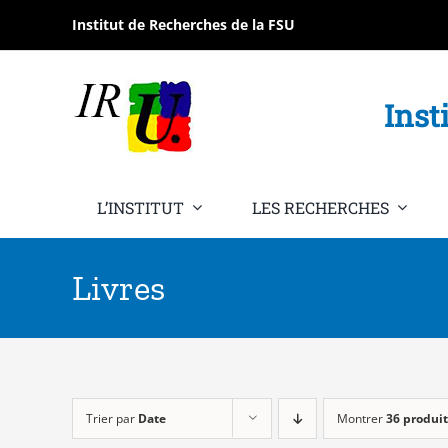
Passer
Institut de Recherches de la FSU
au
contenu
Inst
L’INSTITUT
LES RECHERCHES
Livres
Trier par
Date
Montrer
36 produit