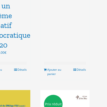
prix
prix
 un
initial
actuel
était :
est :
tème
16.00€.
10.00€.
atif
cratique
20
Le
.00
€
ix
prix
tial
actuel
it :
est :
au
Détails
Ajouter au
Détails
.00€.
15.00€.
panier
Prix réduit