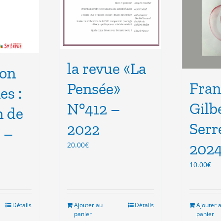
la revue «La
ion
Fran
Pensée»
es :
Gilb
N°412 –
n de
Serr
2022
? –
202
20.00
€
10.00
€
el
Détails
Ajouter au
Détails
Ajouter 
€.
panier
panier