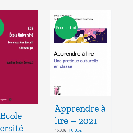
it
Prix réduit
Apprendre à
Ecole
lire – 2021
ersité –
Le
Le
10.00
€
16.00
€