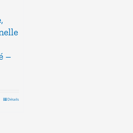
,
nelle
é –
Détails