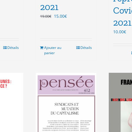
2021
Covi
Le
Le
15.00
€
19.00
€
l
2021
prix
prix
initial
actuel
.
10.00
€
était :
est :
19.00€.
15.00€.
Détails
Ajouter au
Détails
panier