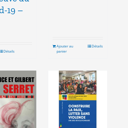
initial
actuel
d-19 –
était :
est :
11.00€.
8.00€.
Ajouter au
Détails
Détails
panier