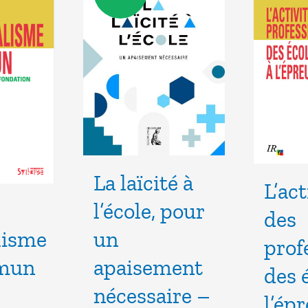
La laïcité à
L’act
l’école, pour
des
lisme
un
prof
mun
apaisement
des 
nécessaire –
l’ép