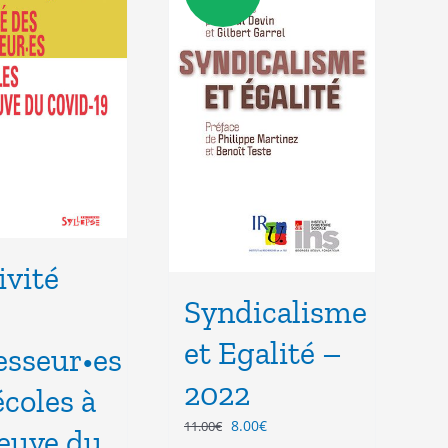
ivité
Syndicalisme
et Egalité –
esseur•es
2022
écoles à
Le
Le
8.00
€
11.00
€
reuve du
prix
prix