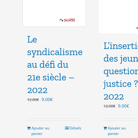
Le
L’insert
syndicalisme
des jeun
au défi du
questio
21e siècle –
justice 
2022
2022
Le
Le
9.00
€
12.00
€
Le
Le
prix
prix
9.00
€
12.00
€
prix
prix
initial
actuel
initial
actu
était :
est :
était :
est :
12.00€.
9.00€.
Ajouter au
Détails
Ajouter au
12.00€.
9.00
panier
panier