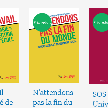
Prix réduit
Prix rédu
il
N’attendons
SOS 
é de
pas la fin du
Univ