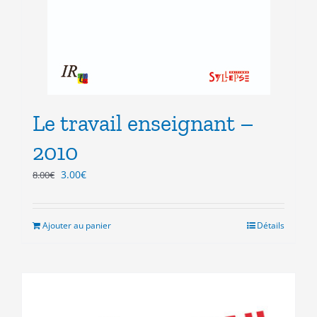
Le travail enseignant –
2010
Le
Le
3.00
€
8.00
€
prix
prix
initial
actuel
était :
est :
Ajouter au panier
Détails
8.00€.
3.00€.