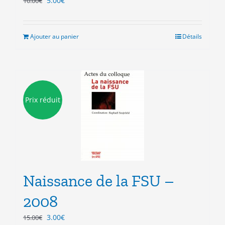
5.00
€
10.00
€
prix
prix
initial
actuel
était :
est :
Ajouter au panier
Détails
10.00€.
5.00€.
Prix réduit
Naissance de la FSU –
2008
Le
Le
3.00
€
15.00
€