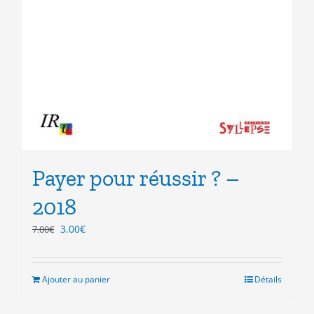
Payer pour réussir ? –
2018
Le
Le
3.00
€
7.00
€
prix
prix
initial
actuel
était :
est :
Ajouter au panier
Détails
7.00€.
3.00€.