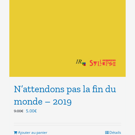
N’attendons pas la fin du
monde – 2019
Le
Le
5.00
€
9.00
€
prix
prix
initial
actuel
était :
est :
Ajouter au panier
Détails