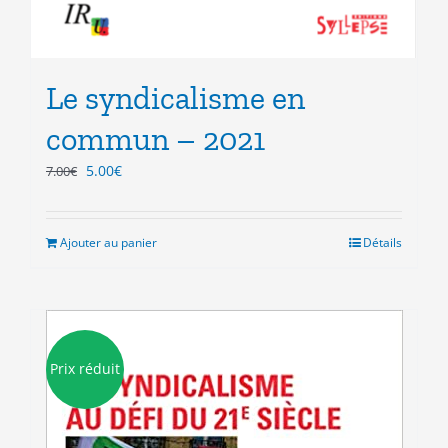
Le syndicalisme en
commun – 2021
Le
Le
5.00
€
7.00
€
prix
prix
initial
actuel
était :
est :
Ajouter au panier
Détails
7.00€.
5.00€.
Prix réduit