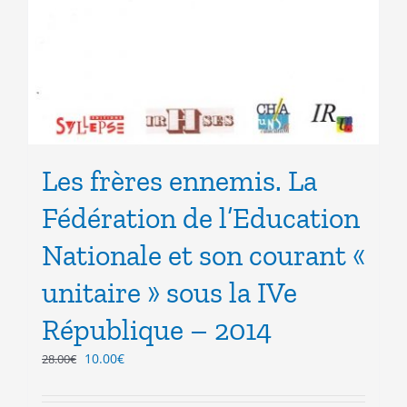
Les frères ennemis. La
Fédération de l’Education
Nationale et son courant «
unitaire » sous la IVe
République – 2014
Le
Le
10.00
€
28.00
€
prix
prix
initial
actuel