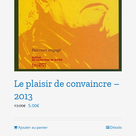
Le plaisir de convaincre –
2013
Le
Le
5.00
€
13.00
€
prix
prix
initial
actuel
était :
est :
Ajouter au panier
Détails
13.00€.
5.00€.