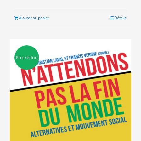
prix
prix
initial
actuel
était :
est :
Ajouter au panier
Détails
15.00€.
3.00€.
Prix réduit