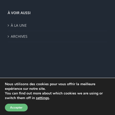
À VOIR AUSSI
À LA UNE
ARCHIVES
Nous utilisons des cookies pour vous offrir la meilleure
expérience sur notre site.
© Institut de recherche de la FSU 2023 | Par
FSU
|
Plan du site
|
You can find out more about which cookies we are using or
Mentions légales
|
Politique de confidentialité
|
CGV
switch them off in
settings
.
Facebook
Accepter