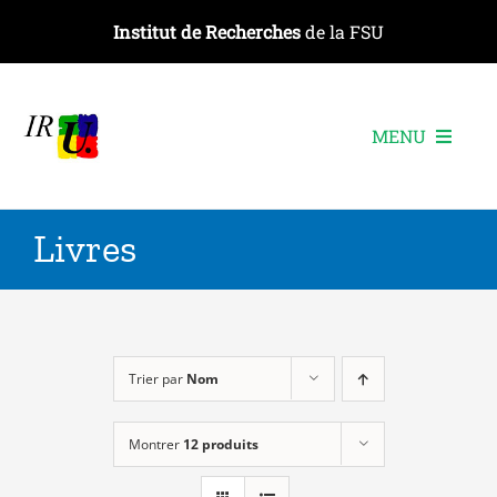
Passer
Institut de Recherches
de la FSU
au
contenu
MENU
L’institut
Livres
Les recherches
Les publications
Les événements
Trier par
Nom
Montrer
12 produits