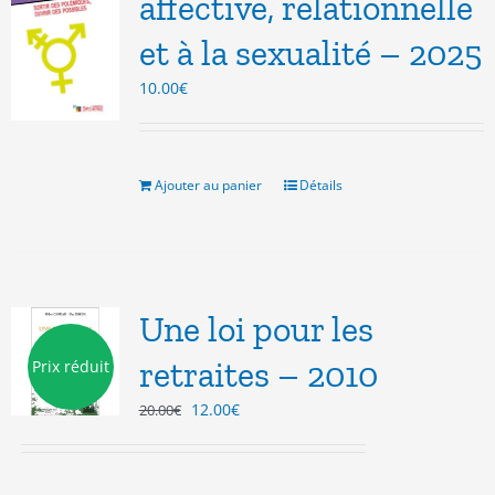
affective, relationnelle
et à la sexualité – 2025
10.00
€
Ajouter au panier
Détails
Une loi pour les
retraites – 2010
Prix réduit
Le
Le
12.00
€
20.00
€
prix
prix
initial
actuel
était :
est :