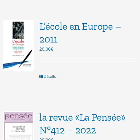
L’école en Europe –
2011
20.00
€
Détails
la revue «La Pensée»
N°412 – 2022
20.00
€