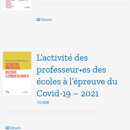
prix
prix
initial
actuel
était :
est :
20.00€.
10.00€.
Détails
L’activité des
professeur•es des
écoles à l’épreuve du
Covid-19 – 2021
10.00
€
Détails