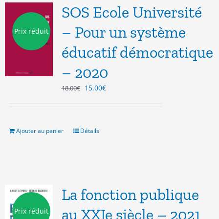
SOS Ecole Université
– Pour un système
Prix réduit
éducatif démocratique
– 2020
Le
Le
15.00
€
18.00
€
prix
prix
initial
actuel
était :
est :
18.00€.
15.00€.
Ajouter au panier
Détails
La fonction publique
au XXIe siècle – 2021
Prix réduit