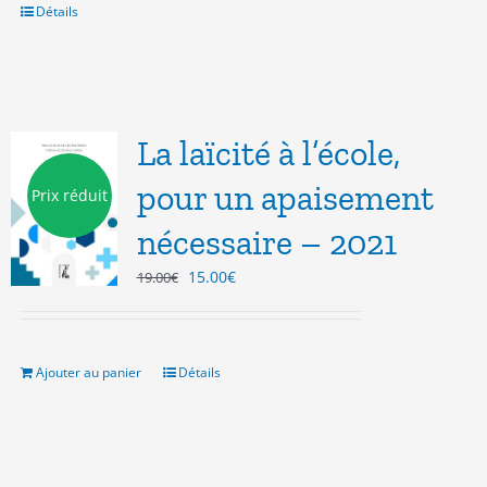
20.00€.
12.00€.
Détails
La laïcité à l’école,
pour un apaisement
Prix réduit
nécessaire – 2021
Le
Le
15.00
€
19.00
€
prix
prix
initial
actuel
était :
est :
19.00€.
15.00€.
Ajouter au panier
Détails