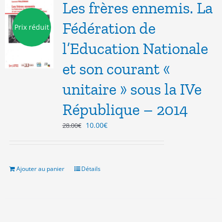
Les frères ennemis. La
Fédération de
Prix réduit
l’Education Nationale
et son courant «
unitaire » sous la IVe
République – 2014
Le
Le
10.00
€
28.00
€
prix
prix
initial
actuel
était :
est :
28.00€.
10.00€.
Ajouter au panier
Détails