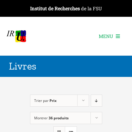
Passer
Institut de Recherches
de la FSU
au
contenu
MENU
L’institut
Livres
Les recherches
Les publications
Les événements
Trier par
Prix
Montrer
36 produits