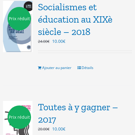
Socialismes et
éducation au XIXè
Prix réduit
siècle – 2018
Le
Le
10.00
€
24.00
€
prix
prix
initial
actuel
était :
est :
24.00€.
10.00€.
Ajouter au panier
Détails
Toutes à y gagner –
2017
Prix réduit
Le
Le
10.00
€
20.00
€