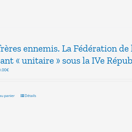
frères ennemis. La Fédération de 
ant « unitaire » sous la IVe Répu
Le
0.00
€
ix
prix
itial
actuel
ait :
est :
.00€.
10.00€.
au panier
Détails