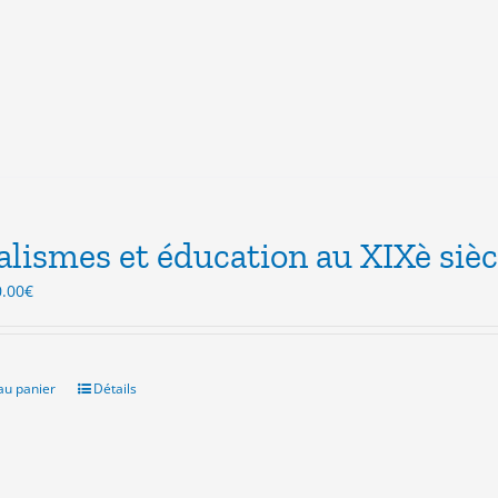
alismes et éducation au XIXè sièc
Le
0.00
€
ix
prix
itial
actuel
ait :
est :
.00€.
10.00€.
au panier
Détails