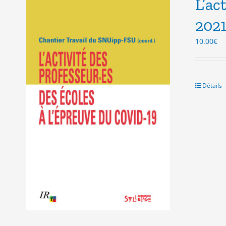
L’ac
202
10.00
€
Détails