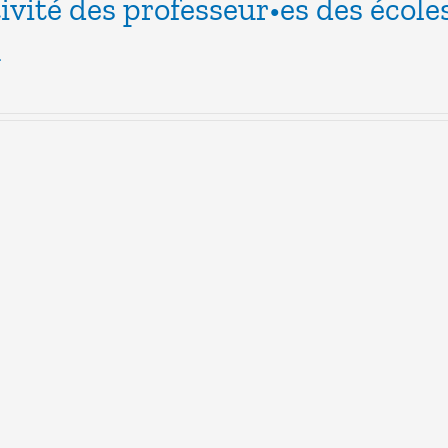
tivité des professeur•es des école
1