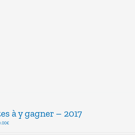
es à y gagner – 2017
Le
0.00
€
ix
prix