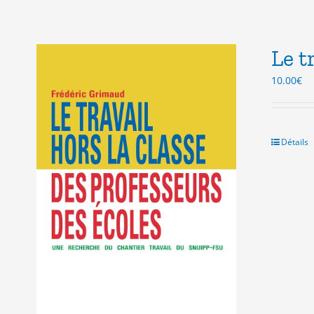
Le t
10.00
€
Détails