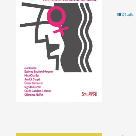
in
ét
20
Détails