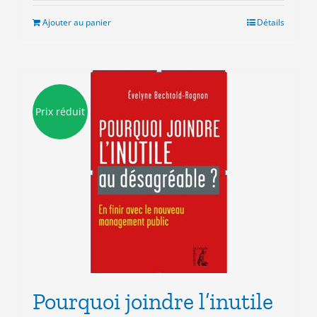
initial
actuel
était :
est :
Ajouter au panier
Détails
7.00€.
3.00€.
Prix réduit
Pourquoi joindre l’inutile