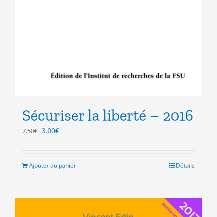
Sécuriser la liberté – 2016
Le
Le
3.00
€
7.50
€
prix
prix
initial
actuel
était :
est :
Ajouter au panier
Détails
7.50€.
3.00€.