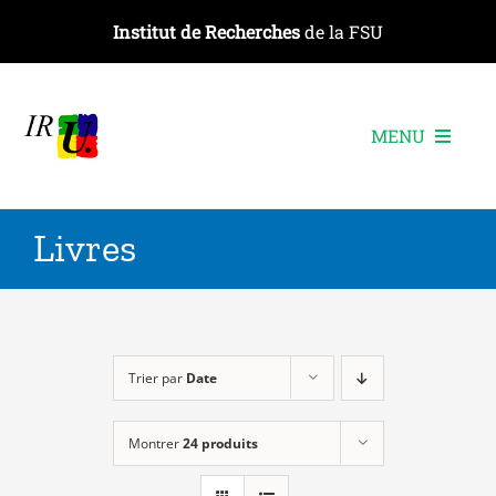
Passer
Institut de Recherches
de la FSU
au
contenu
MENU
L’institut
Livres
Les recherches
Les publications
Les événements
Trier par
Date
Montrer
24 produits