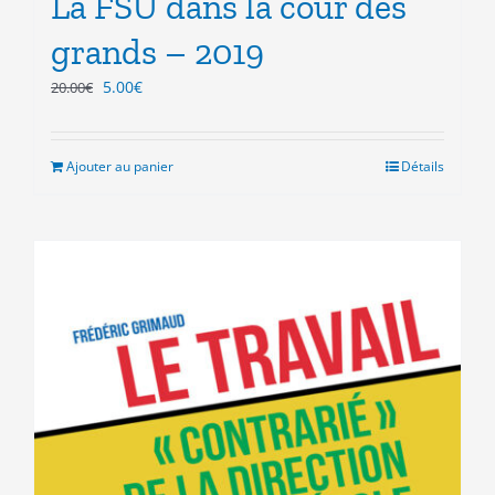
La FSU dans la cour des
grands – 2019
Le
Le
5.00
€
20.00
€
prix
prix
initial
actuel
était :
est :
Ajouter au panier
Détails
20.00€.
5.00€.