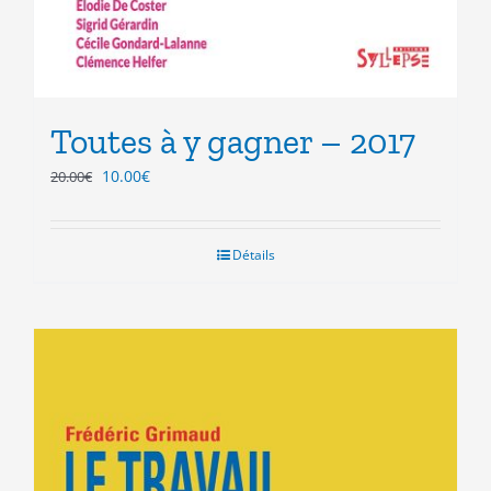
Toutes à y gagner – 2017
Le
Le
10.00
€
20.00
€
prix
prix
initial
actuel
était :
est :
Détails
20.00€.
10.00€.