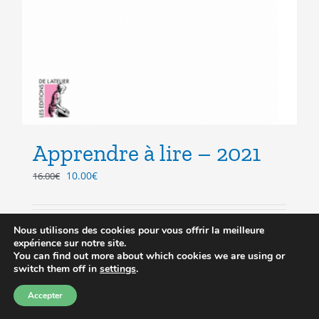
Apprendre à lire – 2021
Le
Le
10.00
€
16.00
€
prix
prix
initial
actuel
était :
est :
Ajouter au panier
Détails
Nous utilisons des cookies pour vous offrir la meilleure
16.00€.
10.00€.
expérience sur notre site.
You can find out more about which cookies we are using or
switch them off in
settings
.
Accepter
Prix réduit