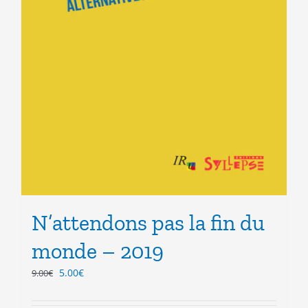
N’attendons pas la fin du
monde – 2019
Le
Le
5.00
€
9.00
€
prix
prix
initial
actuel