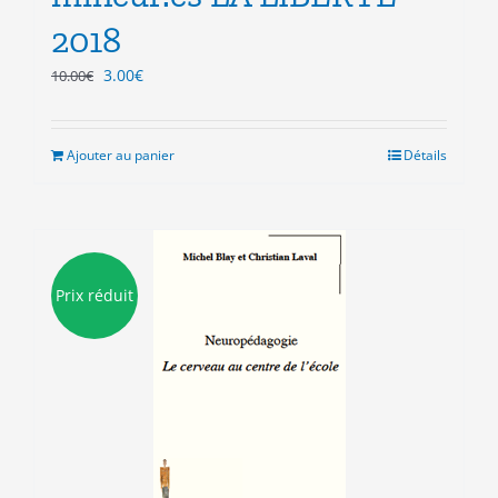
2018
Le
Le
3.00
€
10.00
€
prix
prix
initial
actuel
était :
est :
Ajouter au panier
Détails
10.00€.
3.00€.
Prix réduit