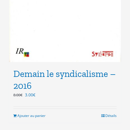
Demain le syndicalisme –
2016
Le
Le
3.00
€
8.00
€
prix
prix
initial
actuel
était :
est :
Ajouter au panier
Détails
8.00€.
3.00€.