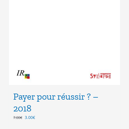
Payer pour réussir ? –
2018
Le
Le
3.00
€
7.00
€
prix
prix