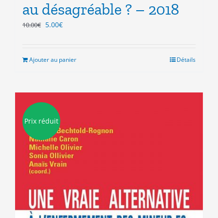
au désagréable ? – 2018
Le
Le
5.00
€
10.00
€
prix
prix
initial
actuel
était :
est :
Ajouter au panier
Détails
10.00€.
5.00€.
Prix réduit