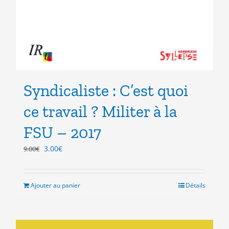
Syndicaliste : C’est quoi
ce travail ? Militer à la
FSU – 2017
Le
Le
3.00
€
9.00
€
prix
prix
initial
actuel
était :
est :
Ajouter au panier
Détails
9.00€.
3.00€.