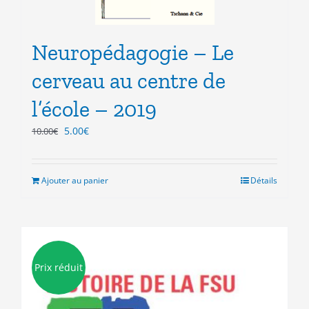
Neuropédagogie – Le
cerveau au centre de
l’école – 2019
Le
Le
5.00
€
10.00
€
prix
prix
initial
actuel
était :
est :
Ajouter au panier
Détails
10.00€.
5.00€.
Prix réduit