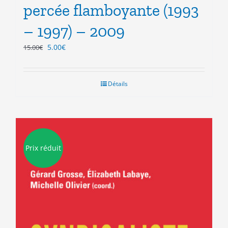
percée flamboyante (1993
– 1997) – 2009
Le
Le
5.00
€
15.00
€
prix
prix
initial
actuel
était :
est :
Détails
15.00€.
5.00€.
Prix réduit