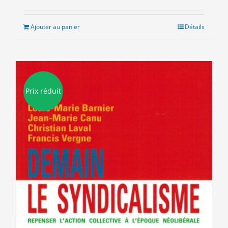
prix
prix
initial
actuel
était :
est :
Ajouter au panier
Détails
8.00€.
3.00€.
Prix réduit