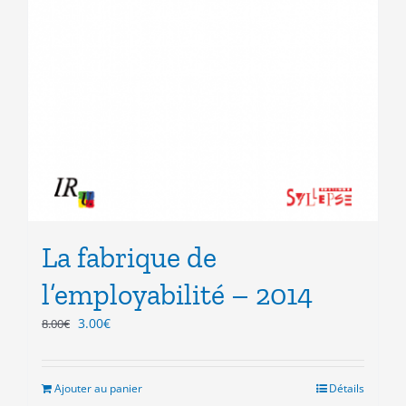
La fabrique de
l’employabilité – 2014
Le
Le
3.00
€
8.00
€
prix
prix
initial
actuel
était :
est :
Ajouter au panier
Détails
8.00€.
3.00€.