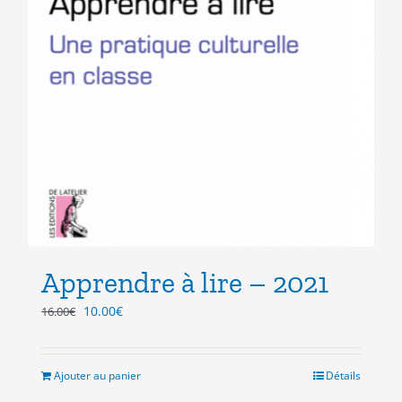
Apprendre à lire – 2021
Le
Le
10.00
€
16.00
€
prix
prix
initial
actuel
était :
est :
Ajouter au panier
Détails
16.00€.
10.00€.