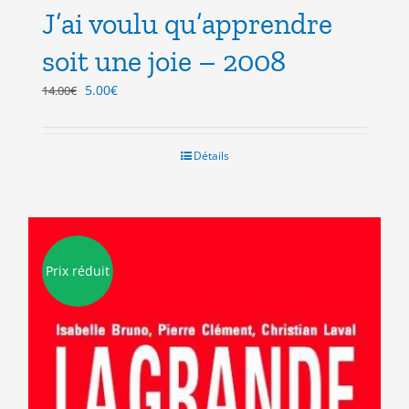
J’ai voulu qu’apprendre
soit une joie – 2008
Le
Le
5.00
€
14.00
€
prix
prix
initial
actuel
était :
est :
Détails
14.00€.
5.00€.
Prix réduit