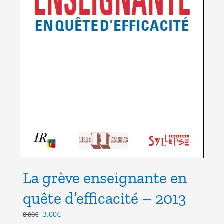
La grève enseignante en
quête d’efficacité – 2013
Le
Le
3.00
€
8.00
€