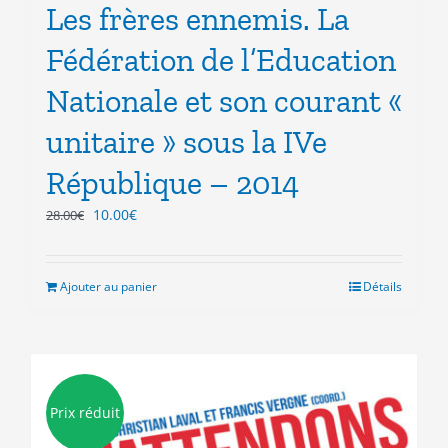
Les frères ennemis. La
Fédération de l’Education
Nationale et son courant «
unitaire » sous la IVe
République – 2014
Le
Le
10.00
€
28.00
€
prix
prix
initial
actuel
était :
est :
Ajouter au panier
Détails
28.00€.
10.00€.
Prix réduit