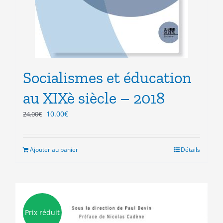
Socialismes et éducation
au XIXè siècle – 2018
Le
Le
10.00
€
24.00
€
prix
prix
initial
actuel
était :
est :
Ajouter au panier
Détails
24.00€.
10.00€.
Prix réduit