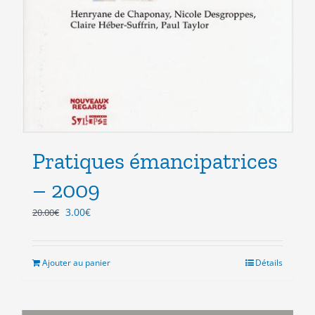
Pratiques émancipatrices
– 2009
Le
Le
3.00
€
20.00
€
prix
prix
initial
actuel
était :
est :
Ajouter au panier
Détails
20.00€.
3.00€.