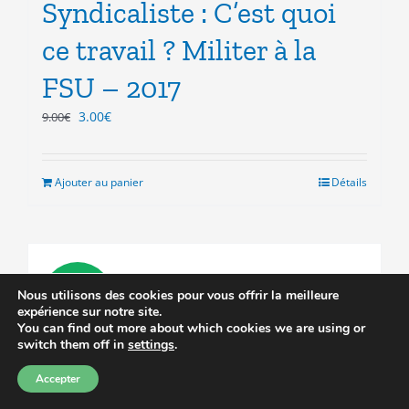
Syndicaliste : C’est quoi
ce travail ? Militer à la
FSU – 2017
Le
Le
3.00
€
9.00
€
prix
prix
initial
actuel
était :
est :
Ajouter au panier
Détails
9.00€.
3.00€.
Nous utilisons des cookies pour vous offrir la meilleure
Prix réduit
expérience sur notre site.
You can find out more about which cookies we are using or
switch them off in
settings
.
Accepter