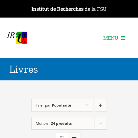
Passer
Institut de Recherches
de la FSU
au
contenu
MENU
L’institut
Livres
Les recherches
Les publications
Les événements
Trier par
Popularité
Montrer
24 produits