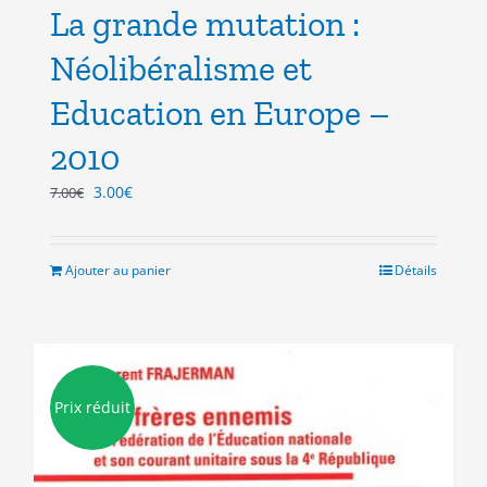
La grande mutation :
Néolibéralisme et
Education en Europe –
2010
Le
Le
3.00
€
7.00
€
prix
prix
initial
actuel
était :
est :
Ajouter au panier
Détails
7.00€.
3.00€.
Prix réduit