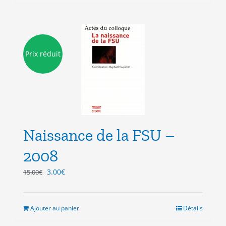
Prix réduit
Naissance de la FSU –
2008
Le
Le
3.00
€
15.00
€
prix
prix
initial
actuel
était :
est :
Ajouter au panier
Détails
15.00€.
3.00€.