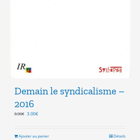
Demain le syndicalisme –
2016
Le
Le
3.00
€
8.00
€
prix
prix
initial
actuel
était :
est :
Ajouter au panier
Détails