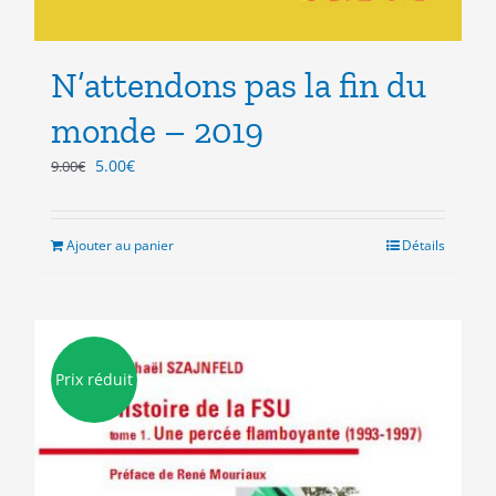
N’attendons pas la fin du
monde – 2019
Le
Le
5.00
€
9.00
€
prix
prix
initial
actuel
était :
est :
Ajouter au panier
Détails
9.00€.
5.00€.
Prix réduit