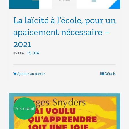
La laïcité à l’école, pour un
apaisement nécessaire –
2021
Le
Le
15.00
€
19.00
€
prix
prix
initial
actuel
était :
est :
Ajouter au panier
Détails
19.00€.
15.00€.
Prix réduit