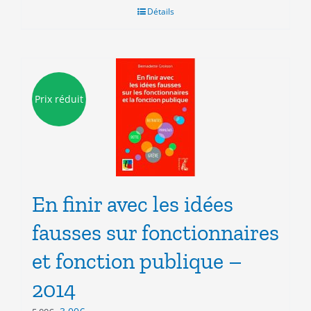
Détails
Prix réduit
En finir avec les idées
fausses sur fonctionnaires
et fonction publique –
2014
Le
Le