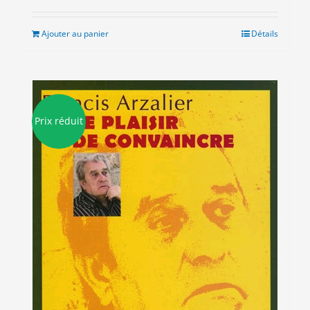
initial
actuel
était :
est :
Ajouter au panier
Détails
8.00€.
3.00€.
Prix réduit