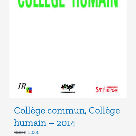
Collège commun, Collège
humain – 2014
Le
Le
5.00
€
10.00
€