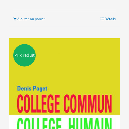
prix
prix
initial
actuel
était :
est :
Ajouter au panier
Détails
8.00€.
3.00€.
Prix réduit