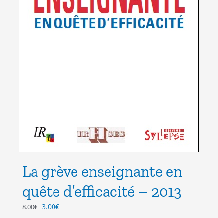
La grève enseignante en
quête d’efficacité – 2013
Le
Le
3.00
€
8.00
€
prix
prix