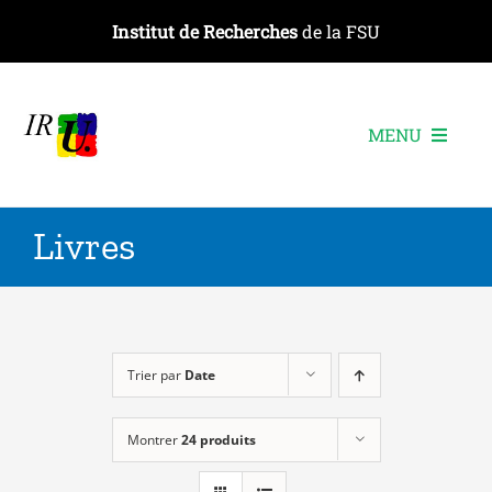
Passer
Institut de Recherches
de la FSU
au
contenu
MENU
L’institut
Livres
Les recherches
Les publications
Les événements
Trier par
Date
Montrer
24 produits