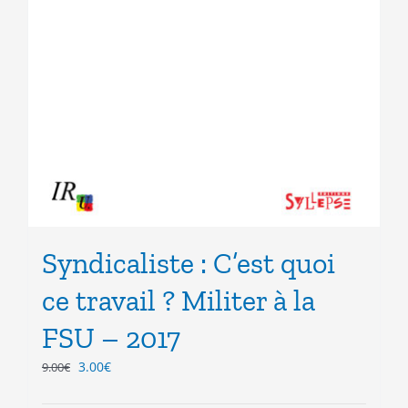
Syndicaliste : C’est quoi
ce travail ? Militer à la
FSU – 2017
Le
Le
3.00
€
9.00
€
prix
prix
initial
actuel