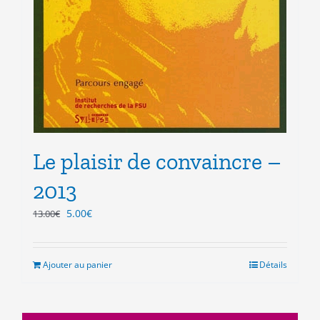
Le plaisir de convaincre –
2013
Le
Le
5.00
€
13.00
€
prix
prix
initial
actuel
était :
est :
Ajouter au panier
Détails
13.00€.
5.00€.