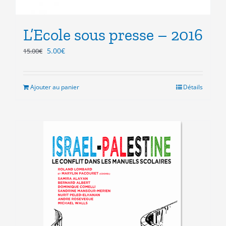
L’Ecole sous presse – 2016
Le
Le
5.00
€
15.00
€
prix
prix
initial
actuel
était :
est :
Ajouter au panier
Détails
15.00€.
5.00€.