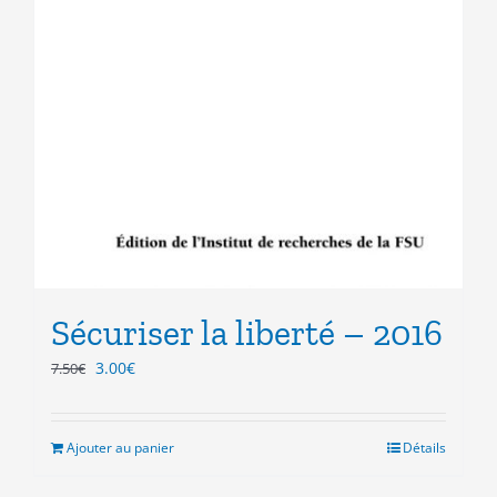
Sécuriser la liberté – 2016
Le
Le
3.00
€
7.50
€
prix
prix
initial
actuel
était :
est :
Ajouter au panier
Détails
7.50€.
3.00€.