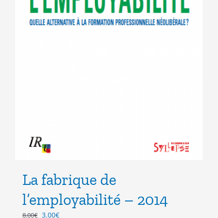
La fabrique de
l’employabilité – 2014
Le
Le
3.00
€
8.00
€