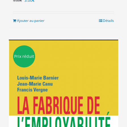
3.00
€
5.00
€
prix
prix
initial
actuel
était :
est :
Ajouter au panier
Détails
5.00€.
3.00€.
Prix réduit