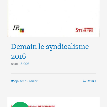
Demain le syndicalisme –
2016
Le
Le
3.00
€
8.00
€
prix
prix
initial
actuel
était :
est :
Ajouter au panier
Détails
8.00€.
3.00€.