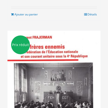
prix
prix
initial
actuel
était :
est :
Ajouter au panier
Détails
10.00€.
5.00€.
Prix réduit