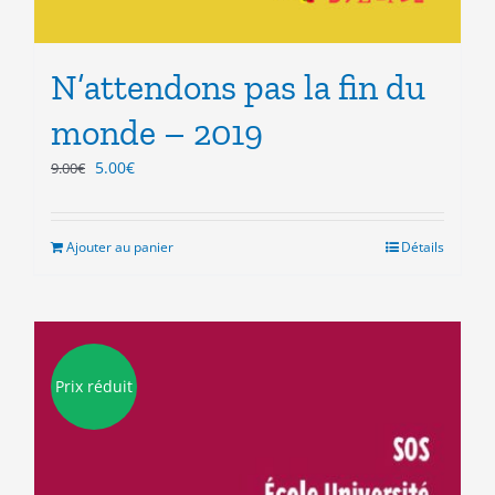
N’attendons pas la fin du
monde – 2019
Le
Le
5.00
€
9.00
€
prix
prix
initial
actuel
était :
est :
Ajouter au panier
Détails
9.00€.
5.00€.
Prix réduit