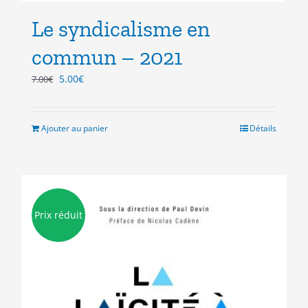
Le syndicalisme en
commun – 2021
Le
Le
5.00
€
7.00
€
prix
prix
initial
actuel
était :
est :
Ajouter au panier
Détails
7.00€.
5.00€.
Prix réduit