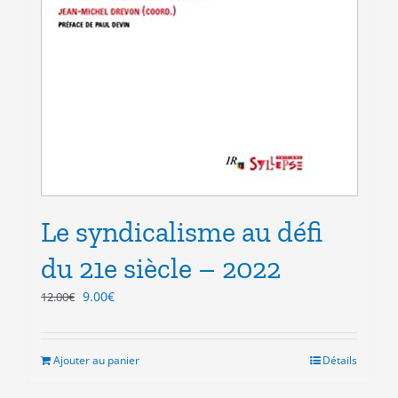
Le syndicalisme au défi
du 21e siècle – 2022
Le
Le
9.00
€
12.00
€
prix
prix
initial
actuel
était :
est :
Ajouter au panier
Détails
12.00€.
9.00€.