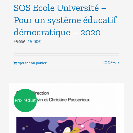
SOS Ecole Université –
Pour un système éducatif
démocratique – 2020
Le
Le
15.00
€
18.00
€
prix
prix
initial
actuel
était :
est :
Ajouter au panier
Détails
18.00€.
15.00€.
Prix réduit