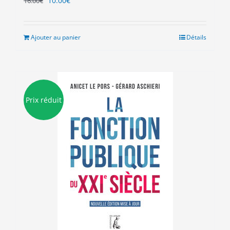
10.00
€
16.00
€
prix
prix
initial
actuel
était :
est :
Ajouter au panier
Détails
16.00€.
10.00€.
Prix réduit