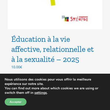
Éducation à la vie
affective, relationnelle et
à la sexualité – 2025
10.00
€
Nous utilisons des cookies pour vous offrir la meilleure
expérience sur notre site.
Ajouter au panier
Détails
You can find out more about which cookies we are using or
switch them off in
settings
.
Accepter
Précédent
1
2