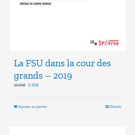
La FSU dans la cour des
grands – 2019
Le
Le
5.00
€
20.00
€
prix
prix
initial
actuel
était :
est :
Ajouter au panier
Détails
20.00€.
5.00€.