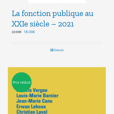
La fonction publique au
XXIe siècle – 2021
Le
Le
18.00
€
22.00
€
prix
prix
initial
actuel
était :
est :
Détails
22.00€.
18.00€.
Prix réduit