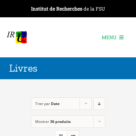
Passer
Institut de Recherches
de la FSU
au
contenu
MENU
L’institut
Livres
Les recherches
Les publications
Les événements
Trier par
Date
Montrer
36 produits