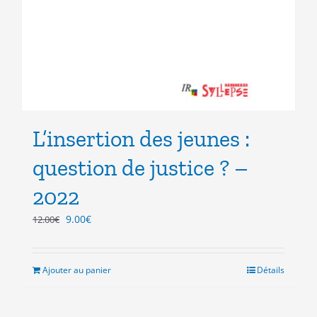
L’insertion des jeunes :
question de justice ? –
2022
Le
Le
9.00
€
12.00
€
prix
prix
initial
actuel
était :
est :
Ajouter au panier
Détails
12.00€.
9.00€.