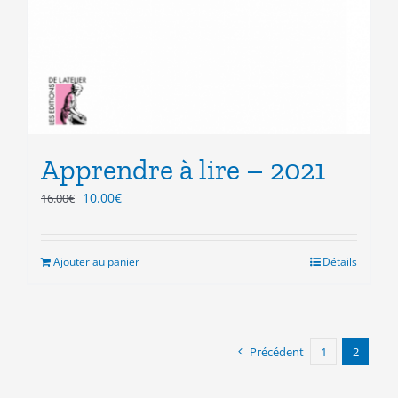
Apprendre à lire – 2021
Le
Le
10.00
€
16.00
€
prix
prix
initial
actuel
était :
est :
Ajouter au panier
Détails
16.00€.
10.00€.
Précédent
1
2