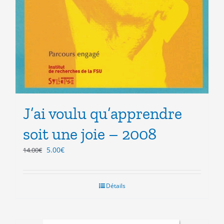
J’ai voulu qu’apprendre
soit une joie – 2008
Le
Le
5.00
€
14.00
€
prix
prix
initial
actuel
était :
est :
Détails
14.00€.
5.00€.