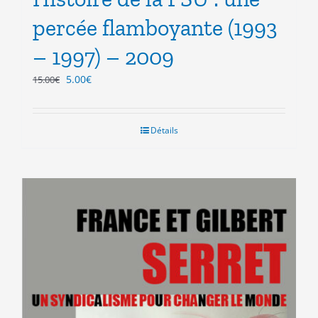
percée flamboyante (1993
– 1997) – 2009
Le
Le
5.00
€
15.00
€
prix
prix
initial
actuel
était :
est :
Détails
15.00€.
5.00€.