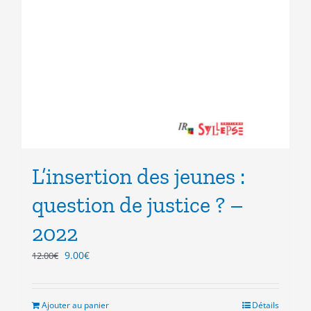
L’insertion des jeunes :
question de justice ? –
2022
Le
Le
9.00
€
12.00
€
prix
prix
initial
actuel
était :
est :
Ajouter au panier
Détails