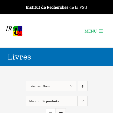
Passer
Institut de Recherches
de la FSU
au
contenu
MENU
L’institut
Livres
Les recherches
Les publications
Les événements
Trier par
Nom
Montrer
36 produits