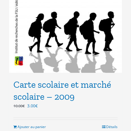
Carte scolaire et marché
scolaire – 2009
Le
Le
3.00
€
10.00
€
prix
prix
initial
actuel
était :
est :
Ajouter au panier
Détails