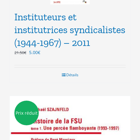
Instituteurs et
institutrices syndicalistes
(1944-1967) – 2011
Le
Le
5.00
€
21.50
€
prix
prix
initial
actuel
était :
est :
Détails
21.50€.
5.00€.
Prix réduit