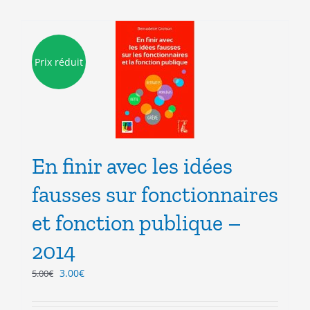
Prix réduit
En finir avec les idées
fausses sur fonctionnaires
et fonction publique –
2014
Le
Le
3.00
€
5.00
€
prix
prix
initial
actuel