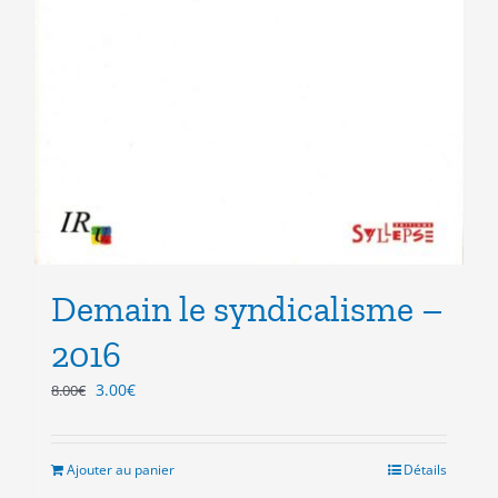
Demain le syndicalisme –
2016
Le
Le
3.00
€
8.00
€
prix
prix
initial
actuel
était :
est :
Ajouter au panier
Détails
8.00€.
3.00€.