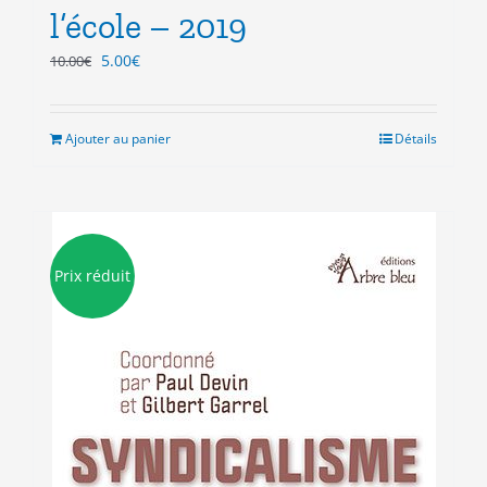
l’école – 2019
Le
Le
5.00
€
10.00
€
prix
prix
initial
actuel
était :
est :
Ajouter au panier
Détails
10.00€.
5.00€.
Prix réduit