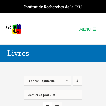
Passer
Institut de Recherches
de la FSU
au
contenu
MENU
L’institut
Livres
Les recherches
Les publications
Les événements
Trier par
Popularité
Montrer
36 produits