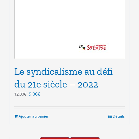
Le syndicalisme au défi
du 21e siècle – 2022
Le
Le
9.00
€
12.00
€
prix
prix
initial
actuel
était :
est :
Ajouter au panier
Détails
12.00€.
9.00€.