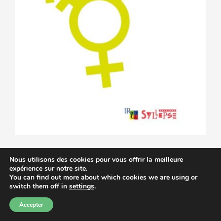
Éducation à la vie
Nous utilisons des cookies pour vous offrir la meilleure
expérience sur notre site.
affective, relationnelle et
You can find out more about which cookies we are using or
switch them off in
settings
.
à la sexualité – 2025
Accepter
10.00
€