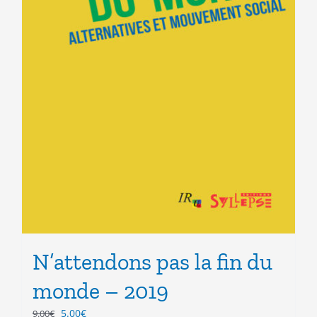
N’attendons pas la fin du
monde – 2019
Le
Le
5.00
€
9.00
€