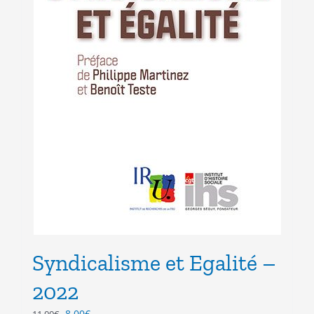
Syndicalisme et Egalité –
2022
Le
Le
8.00
€
11.00
€