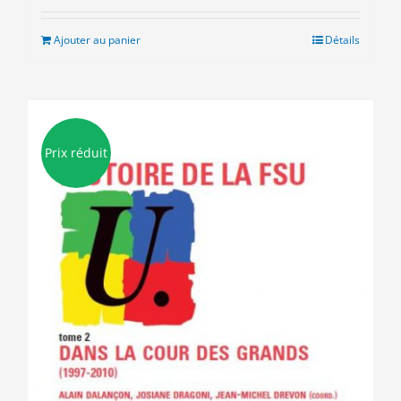
initial
actuel
était :
est :
Ajouter au panier
Détails
9.00€.
3.00€.
Prix réduit