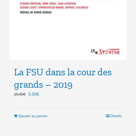
La FSU dans la cour des
grands – 2019
Le
Le
5.00
€
20.00
€
prix
prix
initial
actuel
était :
est :
Ajouter au panier
Détails
20.00€.
5.00€.