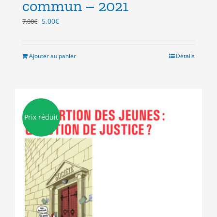
commun – 2021
Le
Le
5.00
€
7.00
€
prix
prix
initial
actuel
était :
est :
Ajouter au panier
Détails
7.00€.
5.00€.
Prix réduit