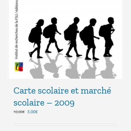
Carte scolaire et marché
scolaire – 2009
Le
Le
3.00
€
10.00
€
prix
prix
initial
actuel
était :
est :