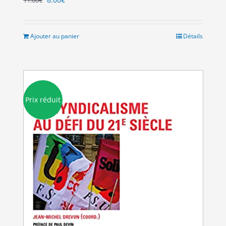
prix
prix
initial
actuel
était :
est :
Ajouter au panier
Détails
11.00€.
8.00€.
Prix réduit