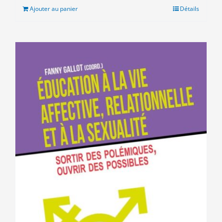
était :
est :
Ajouter au panier
Détails
10.00€.
5.00€.