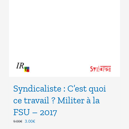
Syndicaliste : C’est quoi
ce travail ? Militer à la
FSU – 2017
Le
Le
3.00
€
9.00
€
prix
prix