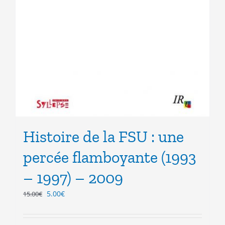
Histoire de la FSU : une
percée flamboyante (1993
– 1997) – 2009
Le
Le
5.00
€
15.00
€
prix
prix
initial
actuel