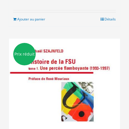
prix
prix
initial
actuel
était :
est :
Ajouter au panier
Détails
9.00€.
5.00€.
Prix réduit