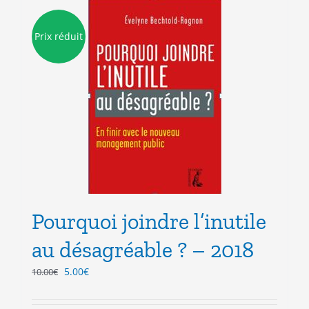
Prix réduit
Pourquoi joindre l’inutile
au désagréable ? – 2018
Le
Le
5.00
€
10.00
€
prix
prix
initial
actuel