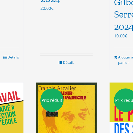
Gilb
x
20.00
€
uel
Serr
 :
00€.
202
10.00
€
Détails
Ajouter 
Détails
panier
Prix réduit
Prix rédu