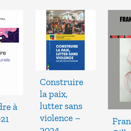
Construire
la paix,
lutter sans
re à
violence –
021
Fran
2024