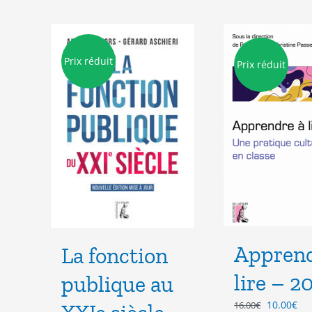
Prix réduit
Prix réduit
Apprend
La fonction
lire – 2
publique au
Le
Le
10.00
€
16.00
€