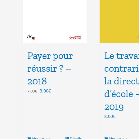
Payer pour
Le trava
réussir ? –
contrari
2018
la direc
Le
Le
3.00
€
d’école 
7.00
€
prix
prix
2019
initial
actuel
était :
est :
8.00
€
7.00€.
3.00€.
Ajouter au
Détails
Ajouter au