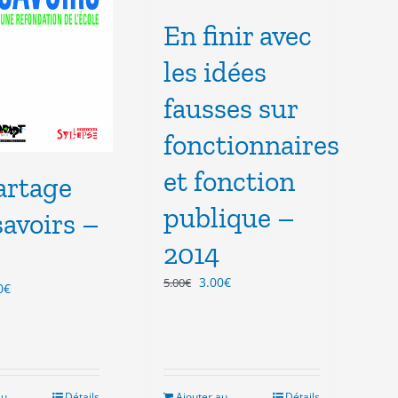
En finir avec
les idées
fausses sur
fonctionnaires
et fonction
artage
publique –
savoirs –
2014
Le
Le
3.00
€
5.00
€
Le
0
€
prix
prix
x
prix
initial
actuel
ial
actuel
était :
est :
t :
est :
5.00€.
3.00€.
0€.
3.00€.
au
Détails
Ajouter au
Détails