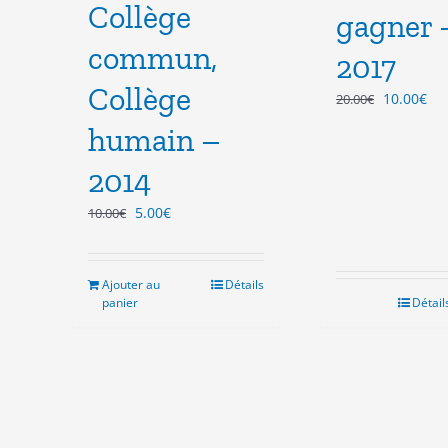
Collège
gagner 
commun,
2017
Collège
Le
Le
10.00
€
20.00
€
prix
pri
humain –
initial
act
était :
est
2014
20.00€.
10.
Le
Le
5.00
€
10.00
€
prix
prix
initial
actuel
était :
est :
Ajouter au
Détails
10.00€.
5.00€.
panier
Détail