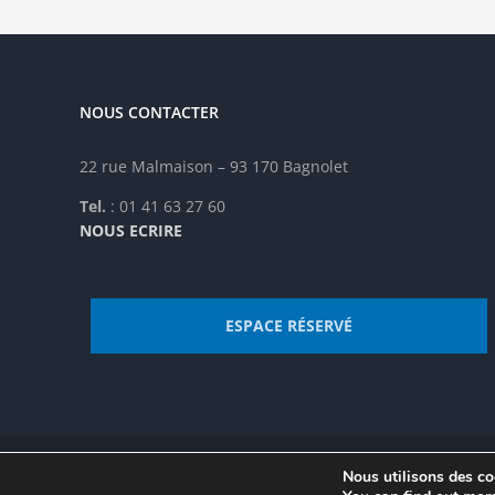
NOUS CONTACTER
22 rue Malmaison – 93 170 Bagnolet
Tel.
: 01 41 63 27 60
NOUS ECRIRE
ESPACE RÉSERVÉ
Nous utilisons des coo
© Institut de recherche de la FSU 2023 | Par
FSU
|
Plan du site