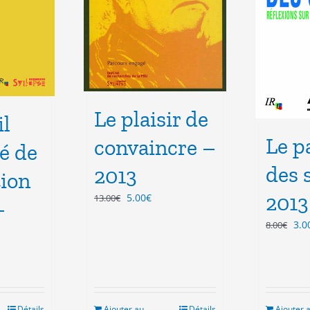
Le plaisir de
il
Le p
convaincre –
é de
des 
2013
tion
2013
Le
Le
5.00
€
13.00
€
–
prix
prix
Le
3.0
8.00
€
initial
actuel
pri
était :
est :
init
13.00€.
5.00€.
étai
8.0
Détails
Ajouter au
Détails
Ajouter 