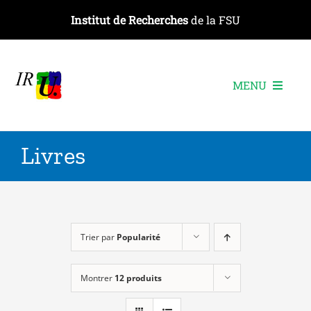
Passer
Institut de Recherches
de la FSU
au
contenu
MENU
L’institut
Livres
Les recherches
Les publications
Les événements
Trier par
Popularité
Montrer
12 produits