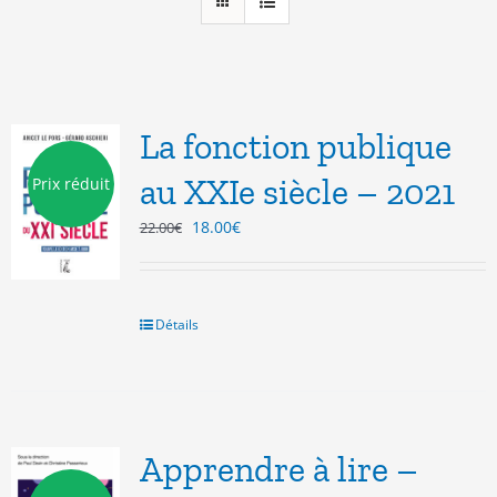
La fonction publique
au XXIe siècle – 2021
Prix réduit
Le
Le
18.00
€
22.00
€
prix
prix
initial
actuel
était :
est :
22.00€.
18.00€.
Détails
Apprendre à lire –