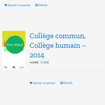
5.00€.
3.00€.
Ajouter au panier
Détails
Collège commun,
Collège humain –
Prix réduit
2014
Le
Le
5.00
€
10.00
€
prix
prix
initial
actuel
était :
est :
10.00€.
5.00€.
Ajouter au panier
Détails