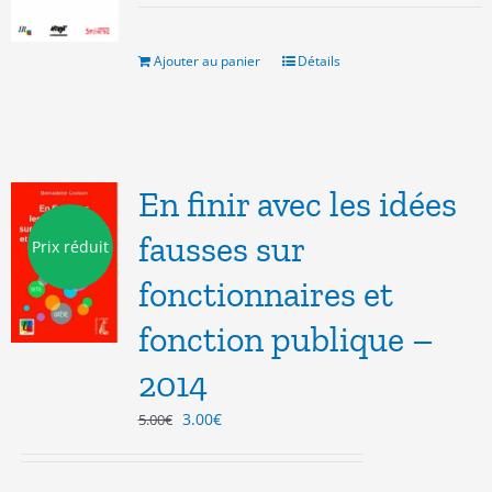
initial
actuel
était :
est :
8.00€.
3.00€.
Ajouter au panier
Détails
En finir avec les idées
fausses sur
Prix réduit
fonctionnaires et
fonction publique –
2014
Le
Le
3.00
€
5.00
€
prix
prix
initial
actuel
était :
est :