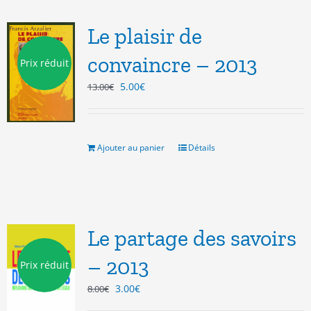
Le plaisir de
convaincre – 2013
Prix réduit
Le
Le
5.00
€
13.00
€
prix
prix
initial
actuel
était :
est :
13.00€.
5.00€.
Ajouter au panier
Détails
Le partage des savoirs
– 2013
Prix réduit
Le
Le
3.00
€
8.00
€
prix
prix