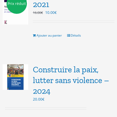
2021
Prix réduit
Le
Le
10.00
€
16.00
€
prix
prix
initial
actuel
était :
est :
16.00€.
10.00€.
Ajouter au panier
Détails
Construire la paix,
lutter sans violence –
2024
20.00
€