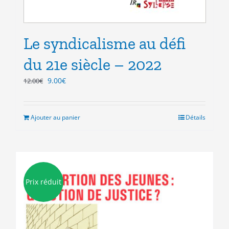
Le syndicalisme au défi
du 21e siècle – 2022
Le
Le
9.00
€
12.00
€
prix
prix
initial
actuel
était :
est :
Ajouter au panier
Détails
12.00€.
9.00€.
Prix réduit