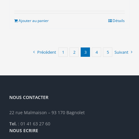
prix
prix
initial
actuel
était :
est :
Ajouter au panier
Détails
16.00€.
10.00€.
Précédent
1
2
3
4
5
Suivant
NOUS CONTACTER
22 rue Malmaison – 93 170 Bagnolet
Tel.
: 01 41 63 27 60
NOUS ECRIRE