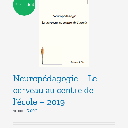
Prix réduit
Neuropédagogie – Le
cerveau au centre de
l’école – 2019
Le
Le
5.00
€
10.00
€
prix
prix
initial
actuel