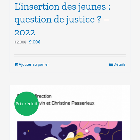
L’insertion des jeunes :
question de justice ? –
2022
Le
Le
9.00
€
12.00
€
prix
prix
initial
actuel
était :
est :
Ajouter au panier
Détails
12.00€.
9.00€.
Prix réduit