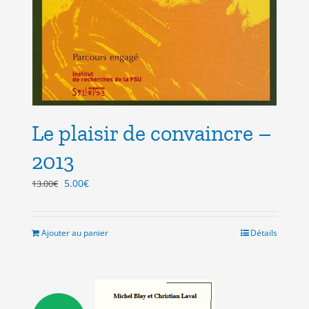
Le plaisir de convaincre –
2013
Le
Le
5.00
€
13.00
€
prix
prix
initial
actuel
était :
est :
Ajouter au panier
Détails
13.00€.
5.00€.