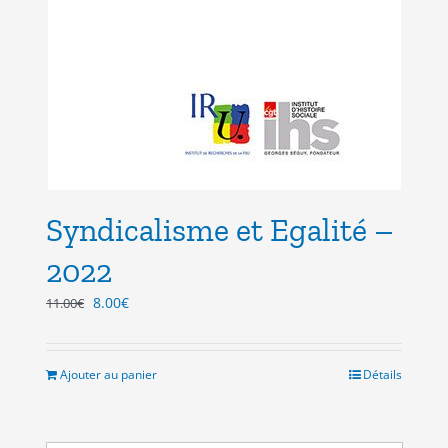
Syndicalisme et Egalité –
2022
Le
Le
8.00
€
11.00
€
prix
prix
initial
actuel
était :
est :
Ajouter au panier
Détails
11.00€.
8.00€.