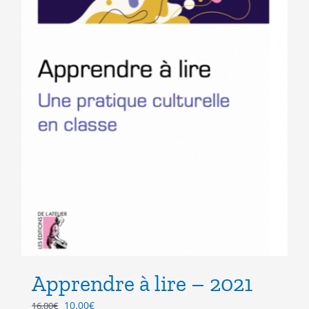
Apprendre à lire – 2021
Le
Le
10.00
€
16.00
€