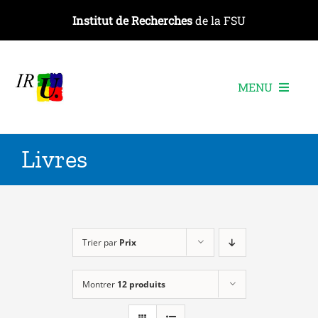
Passer
Institut de Recherches
de la FSU
au
contenu
MENU
L’institut
Livres
Les recherches
Les publications
Les événements
Trier par
Prix
Montrer
12 produits