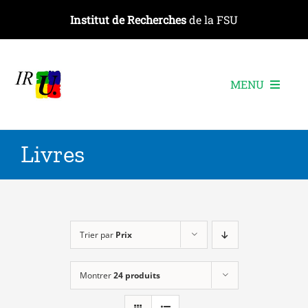
Passer
Institut de Recherches
de la FSU
au
contenu
MENU
L’institut
Livres
Les recherches
Les publications
Les événements
Trier par
Prix
Montrer
24 produits