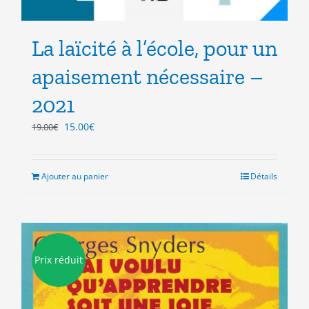
La laïcité à l’école, pour un
apaisement nécessaire –
2021
Le
Le
15.00
€
19.00
€
prix
prix
initial
actuel
était :
est :
Ajouter au panier
Détails
19.00€.
15.00€.
Prix réduit