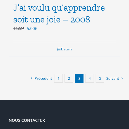
J’ai voulu qu’apprendre
soit une joie – 2008
Le
Le
5.00
€
14.00
€
prix
prix
initial
actuel
était :
est :
Détails
14.00€.
5.00€.
Précédent
1
2
3
4
5
Suivant
NOUS CONTACTER