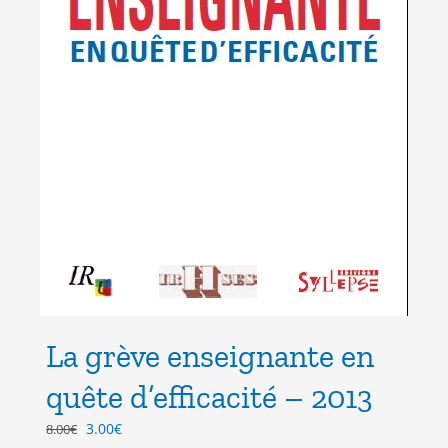
La grève enseignante en
quête d’efficacité – 2013
Le
Le
3.00
€
8.00
€