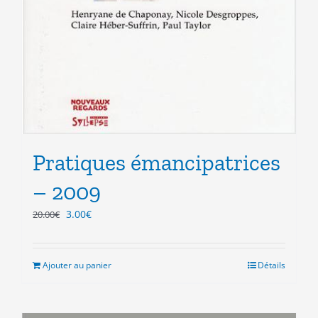
Pratiques émancipatrices
– 2009
Le
Le
3.00
€
20.00
€
prix
prix
initial
actuel
était :
est :
Ajouter au panier
Détails
20.00€.
3.00€.