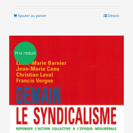
prix
prix
initial
actuel
était :
est :
Ajouter au panier
Détails
8.00€.
3.00€.
Prix réduit