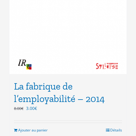
La fabrique de
l’employabilité – 2014
Le
Le
3.00
€
8.00
€
prix
prix
initial
actuel
était :
est :
Ajouter au panier
Détails
8.00€.
3.00€.