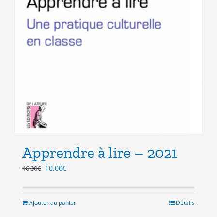
Apprendre à lire – 2021
Le
Le
10.00
€
16.00
€
prix
prix
initial
actuel
était :
est :
Ajouter au panier
Détails
16.00€.
10.00€.