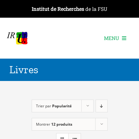
Passer
Institut de Recherches
de la FSU
au
contenu
MENU
L’institut
Livres
Les recherches
Les publications
Les événements
Trier par
Popularité
Montrer
12 produits