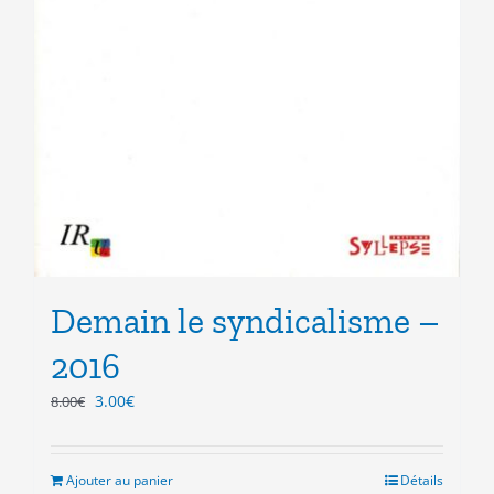
Demain le syndicalisme –
2016
Le
Le
3.00
€
8.00
€
prix
prix
initial
actuel
était :
est :
Ajouter au panier
Détails