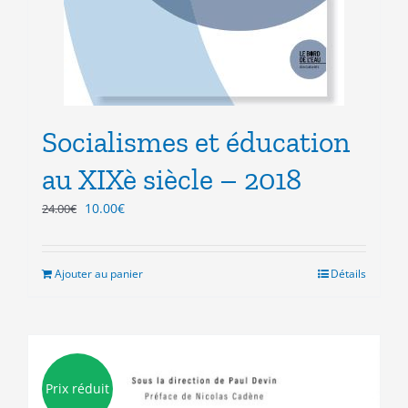
Socialismes et éducation
au XIXè siècle – 2018
Le
Le
10.00
€
24.00
€
prix
prix
initial
actuel
était :
est :
Ajouter au panier
Détails
24.00€.
10.00€.
Prix réduit