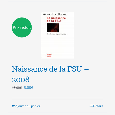
Prix réduit
Naissance de la FSU –
2008
Le
Le
3.00
€
15.00
€
prix
prix
initial
actuel
était :
est :
Ajouter au panier
Détails
15.00€.
3.00€.