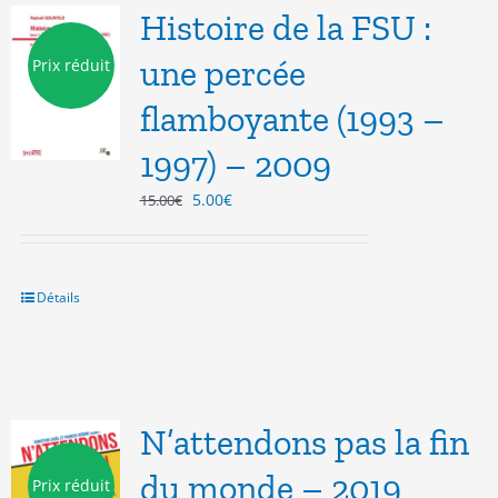
Histoire de la FSU :
une percée
Prix réduit
flamboyante (1993 –
1997) – 2009
Le
Le
5.00
€
15.00
€
prix
prix
initial
actuel
était :
est :
15.00€.
5.00€.
Détails
N’attendons pas la fin
du monde – 2019
Prix réduit