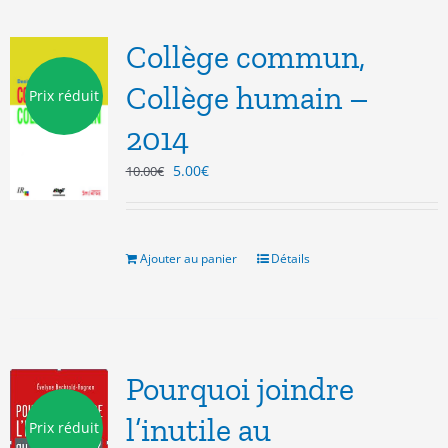
Collège commun,
Collège humain –
Prix réduit
2014
Le
Le
5.00
€
10.00
€
prix
prix
initial
actuel
était :
est :
10.00€.
5.00€.
Ajouter au panier
Détails
Pourquoi joindre
l’inutile au
Prix réduit