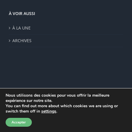
À VOIR AUSSI
À LA UNE
ARCHIVES
Nous utilisons des cookies pour vous offrir la meilleure
expérience sur notre site.
© Institut de recherche de la FSU 2023 | Par
FSU
|
Plan du site
|
You can find out more about which cookies we are using or
Mentions légales
|
Politique de confidentialité
|
CGV
switch them off in
settings
.
Facebook
Accepter