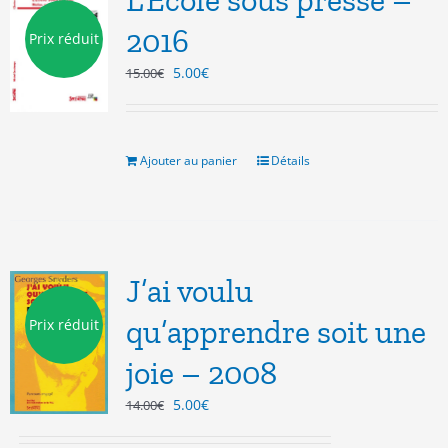
L’Ecole sous presse –
2016
Prix réduit
Le
Le
5.00
€
15.00
€
prix
prix
initial
actuel
était :
est :
15.00€.
5.00€.
Ajouter au panier
Détails
J’ai voulu
qu’apprendre soit une
Prix réduit
joie – 2008
Le
Le
5.00
€
14.00
€
prix
prix
initial
actuel