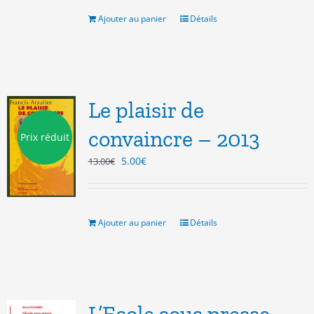
était :
est :
10.00€.
5.00€.
Ajouter au panier
Détails
Le plaisir de
convaincre – 2013
Prix réduit
Le
Le
5.00
€
13.00
€
prix
prix
initial
actuel
était :
est :
13.00€.
5.00€.
Ajouter au panier
Détails