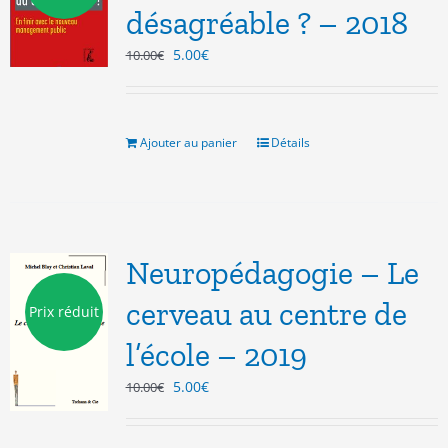
désagréable ? – 2018
Le
Le
5.00
€
10.00
€
prix
prix
initial
actuel
était :
est :
10.00€.
5.00€.
Ajouter au panier
Détails
Neuropédagogie – Le
cerveau au centre de
Prix réduit
l’école – 2019
Le
Le
5.00
€
10.00
€
prix
prix
initial
actuel