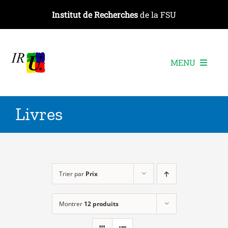
Passer
Institut de Recherches
de la FSU
au
contenu
MENU
L’institut
Livres
Les recherches
Les publications
Les événements
Trier par
Prix
Montrer
12 produits