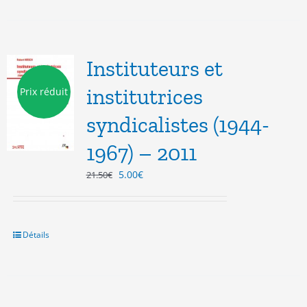
Instituteurs et
institutrices
Prix réduit
syndicalistes (1944-
1967) – 2011
Le
Le
5.00
€
21.50
€
prix
prix
initial
actuel
était :
est :
21.50€.
5.00€.
Détails