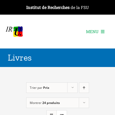
Passer
Institut de Recherches
de la FSU
au
contenu
MENU
L’institut
Livres
Les recherches
Les publications
Les événements
Trier par
Prix
Montrer
24 produits