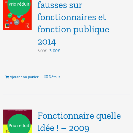
fausses sur
Prix réduit
fonctionnaires et
fonction publique –
2014
Le
Le
3.00
€
5.00
€
prix
prix
initial
actuel
était :
est :
5.00€.
3.00€.
Ajouter au panier
Détails
Fonctionnaire quelle
idée ! – 2009
Prix réduit