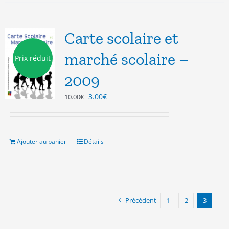
Carte scolaire et
marché scolaire –
Prix réduit
2009
Le
Le
3.00
€
10.00
€
prix
prix
initial
actuel
était :
est :
10.00€.
3.00€.
Ajouter au panier
Détails
Précédent
1
2
3