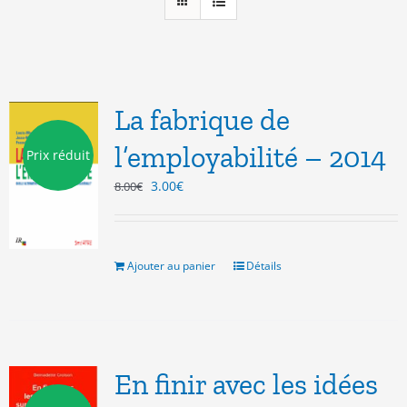
La fabrique de
l’employabilité – 2014
Prix réduit
Le
Le
3.00
€
8.00
€
prix
prix
initial
actuel
était :
est :
8.00€.
3.00€.
Ajouter au panier
Détails
En finir avec les idées