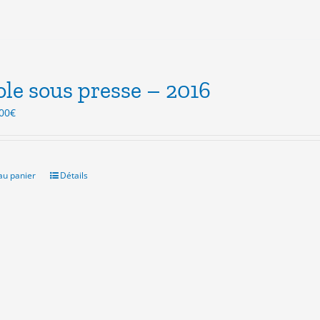
ole sous presse – 2016
Le
00
€
ix
prix
itial
actuel
ait :
est :
.00€.
5.00€.
au panier
Détails