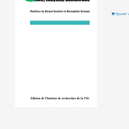
init
étai
7.5
Ajouter 