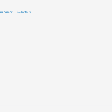
ial
actuel
t :
est :
0€.
3.00€.
au panier
Détails