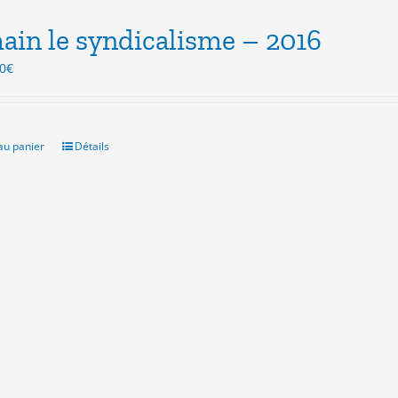
in le syndicalisme – 2016
Le
0
€
x
prix
ial
actuel
t :
est :
0€.
3.00€.
au panier
Détails