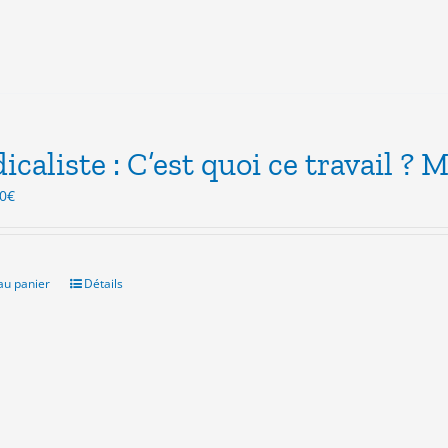
icaliste : C’est quoi ce travail ? M
Le
0
€
x
prix
ial
actuel
t :
est :
0€.
3.00€.
au panier
Détails