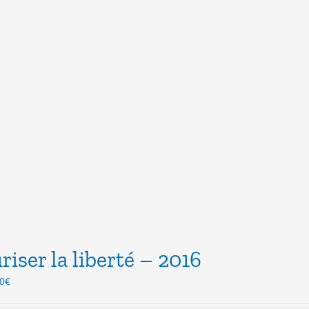
riser la liberté – 2016
Le
0
€
x
prix