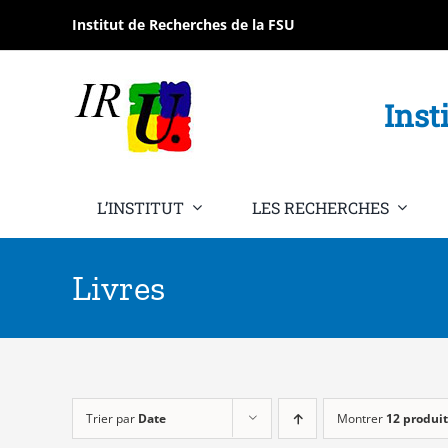
Passer
Institut de Recherches de la FSU
au
contenu
Inst
L’INSTITUT
LES RECHERCHES
Livres
Trier par
Date
Montrer
12 produit