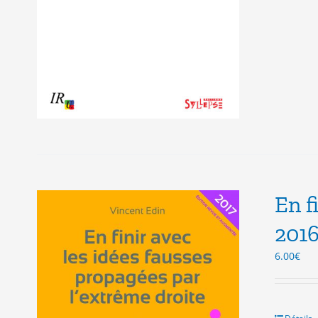
En f
201
6.00
€