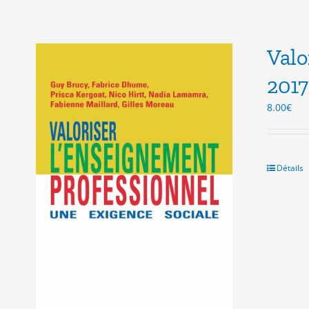
Valo
2017
8.00
€
Détails