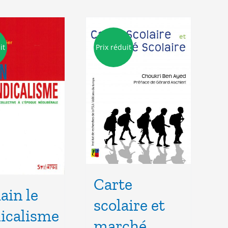
it
Prix réduit
Carte
in le
scolaire et
icalisme
marché