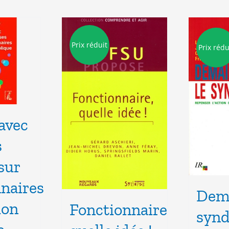
Prix réduit
Prix rédu
 avec
s
sur
nnaires
Dema
ion
Fonctionnaire
synd