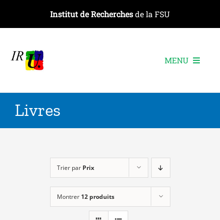
Passer
Institut de Recherches
de la FSU
au
contenu
MENU
L’institut
Livres
Les recherches
Les publications
Les événements
Trier par
Prix
Montrer
12 produits