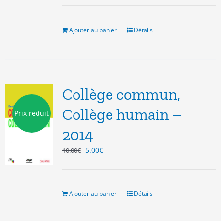
initial
actuel
était :
est :
10.00€.
5.00€.
Ajouter au panier
Détails
Collège commun,
Collège humain –
Prix réduit
2014
Le
Le
5.00
€
10.00
€
prix
prix
initial
actuel
était :
est :
10.00€.
5.00€.
Ajouter au panier
Détails