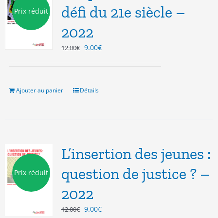
défi du 21e siècle –
Prix réduit
2022
Le
Le
9.00
€
12.00
€
prix
prix
initial
actuel
était :
est :
12.00€.
9.00€.
Ajouter au panier
Détails
L’insertion des jeunes :
question de justice ? –
Prix réduit
2022
Le
Le
9.00
€
12.00
€