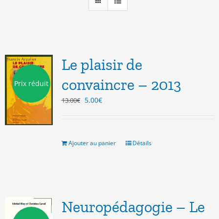
Le plaisir de
convaincre – 2013
Prix réduit
Le
Le
5.00
€
13.00
€
prix
prix
initial
actuel
était :
est :
13.00€.
5.00€.
Ajouter au panier
Détails
Neuropédagogie – Le