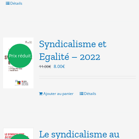
Détails
Syndicalisme et
Egalité – 2022
Prix réduit
Le
Le
8.00
€
11.00
€
prix
prix
initial
actuel
était :
est :
11.00€.
8.00€.
Ajouter au panier
Détails
Le syndicalisme au