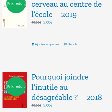
cerveau au centre de
Prix réduit
l’école – 2019
Le
Le
5.00
€
10.00
€
prix
prix
initial
actuel
était :
est :
10.00€.
5.00€.
Ajouter au panier
Détails
Pourquoi joindre
l’inutile au
Prix réduit
désagréable ? – 2018
Le
Le
5.00
€
10.00
€
prix
prix