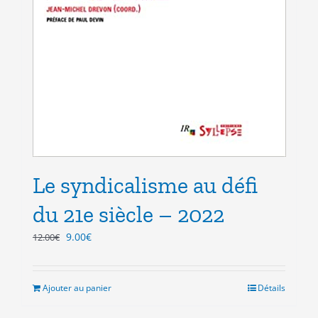
Le syndicalisme au défi
du 21e siècle – 2022
Le
Le
9.00
€
12.00
€
prix
prix
initial
actuel
était :
est :
Ajouter au panier
Détails
12.00€.
9.00€.