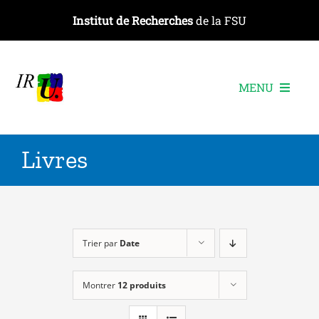
Passer
Institut de Recherches
de la FSU
au
contenu
MENU
L’institut
Livres
Les recherches
Les publications
Les événements
Trier par
Date
Montrer
12 produits