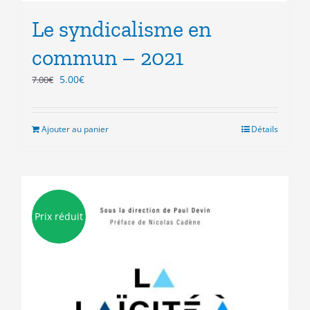
Le syndicalisme en
commun – 2021
Le
Le
5.00
€
7.00
€
prix
prix
initial
actuel
était :
est :
Ajouter au panier
Détails
7.00€.
5.00€.
Prix réduit