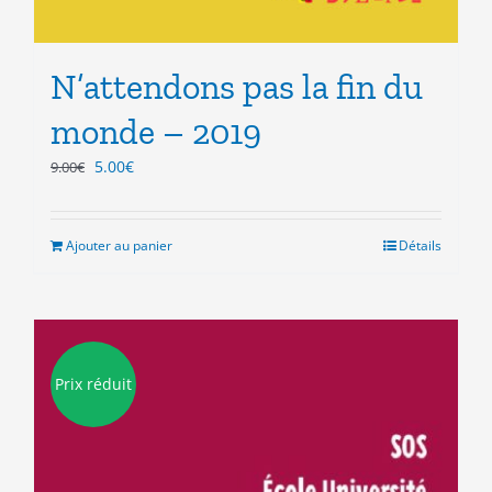
N’attendons pas la fin du
monde – 2019
Le
Le
5.00
€
9.00
€
prix
prix
initial
actuel
était :
est :
Ajouter au panier
Détails
9.00€.
5.00€.
Prix réduit