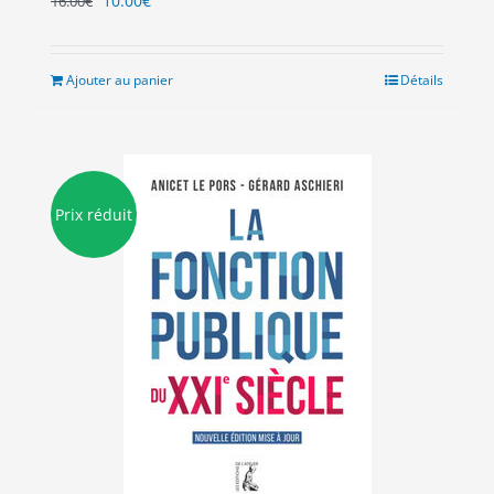
10.00
€
16.00
€
prix
prix
initial
actuel
était :
est :
Ajouter au panier
Détails
16.00€.
10.00€.
Prix réduit