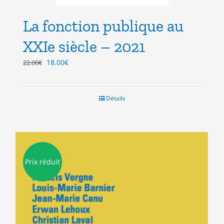
La fonction publique au
XXIe siècle – 2021
Le
Le
18.00
€
22.00
€
prix
prix
initial
actuel
était :
est :
Détails
22.00€.
18.00€.
Prix réduit