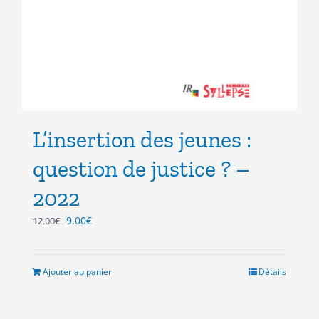
L’insertion des jeunes :
question de justice ? –
2022
Le
Le
9.00
€
12.00
€
prix
prix
initial
actuel
était :
est :
Ajouter au panier
Détails
12.00€.
9.00€.