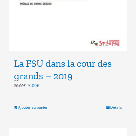
La FSU dans la cour des
grands – 2019
Le
Le
5.00
€
20.00
€
prix
prix
initial
actuel
était :
est :
Ajouter au panier
Détails
20.00€.
5.00€.