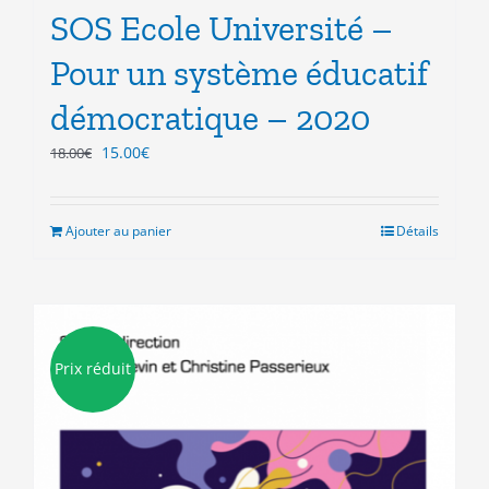
SOS Ecole Université –
Pour un système éducatif
démocratique – 2020
Le
Le
15.00
€
18.00
€
prix
prix
initial
actuel
était :
est :
Ajouter au panier
Détails
18.00€.
15.00€.
Prix réduit