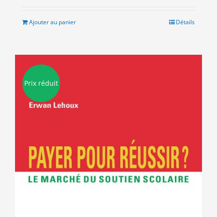
initial
actuel
était :
est :
Ajouter au panier
Détails
10.00€.
5.00€.
Prix réduit