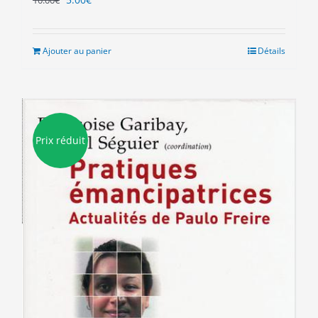
10.00
€
prix
prix
initial
actuel
était :
est :
Ajouter au panier
Détails
10.00€.
5.00€.
Prix réduit