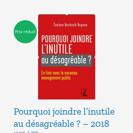
Prix réduit
Pourquoi joindre l’inutile
au désagréable ? – 2018
Le
Le
5.00
€