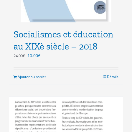
Socialismes et éducation
au XIXè siècle – 2018
Le
Le
10.00
€
24.00
€
prix
prix
initial
actuel
était :
est :
Ajouter au panier
Détails
24.00€.
10.00€.