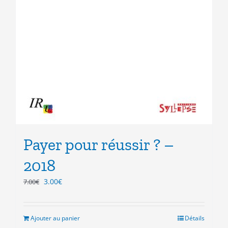
Payer pour réussir ? –
2018
Le
Le
3.00
€
7.00
€
prix
prix
initial
actuel
était :
est :
Ajouter au panier
Détails
7.00€.
3.00€.