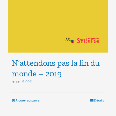
N’attendons pas la fin du
monde – 2019
Le
Le
5.00
€
9.00
€
prix
prix
initial
actuel
était :
est :
Ajouter au panier
Détails
9.00€.
5.00€.