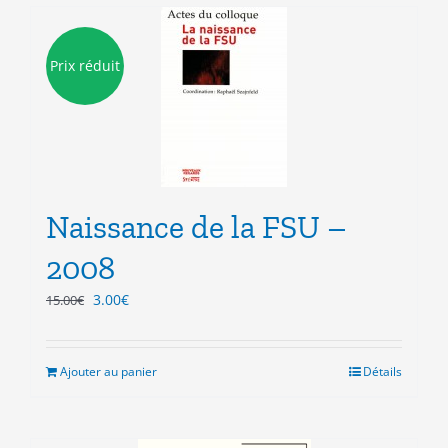
Prix réduit
Naissance de la FSU –
2008
Le
Le
3.00
€
15.00
€
prix
prix
initial
actuel
était :
est :
Ajouter au panier
Détails
15.00€.
3.00€.