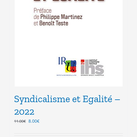
Syndicalisme et Egalité –
2022
Le
Le
8.00
€
11.00
€
prix
prix
initial
actuel