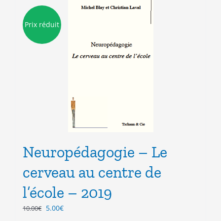
Prix réduit
Neuropédagogie – Le
cerveau au centre de
l’école – 2019
Le
Le
5.00
€
10.00
€
prix
prix