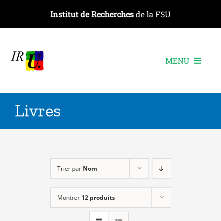
Passer
Institut de Recherches
de la FSU
au
contenu
MENU
L’institut
Livres
Les recherches
Les publications
Les événements
Trier par
Nom
Montrer
12 produits