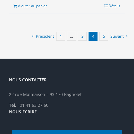
était :
est :
Ajouter au panier
Détails
11.00€.
8.00€.
Précédent
1
…
3
4
5
Suivant
NOUS CONTACTER
22 rue Malmaison – 93 170 Bagnolet
Tel.
: 01 41 63 27 60
NOUS ECRIRE