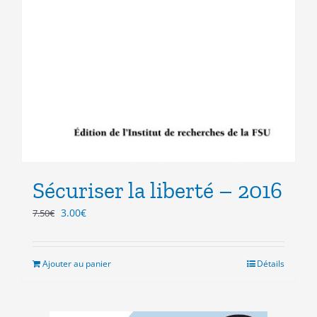
Sécuriser la liberté – 2016
Le
Le
3.00
€
7.50
€
prix
prix
initial
actuel
était :
est :
Ajouter au panier
Détails
7.50€.
3.00€.