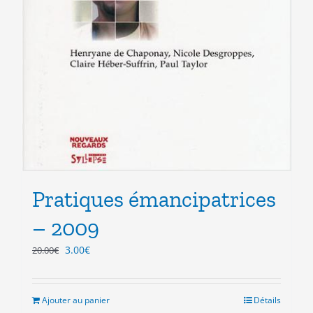
Pratiques émancipatrices
– 2009
Le
Le
3.00
€
20.00
€
prix
prix
initial
actuel
était :
est :
Ajouter au panier
Détails
20.00€.
3.00€.