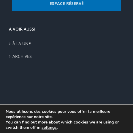
ESPACE RÉSERVÉ
À VOIR AUSSI
À LA UNE
ARCHIVES
Nous utilisons des cookies pour vous offrir la meilleure
expérience sur notre site.
© Institut de recherche de la FSU 2023 | Par
FSU
|
Plan du site
|
You can find out more about which cookies we are using or
Mentions légales
|
Politique de confidentialité
|
CGV
switch them off in
settings
.