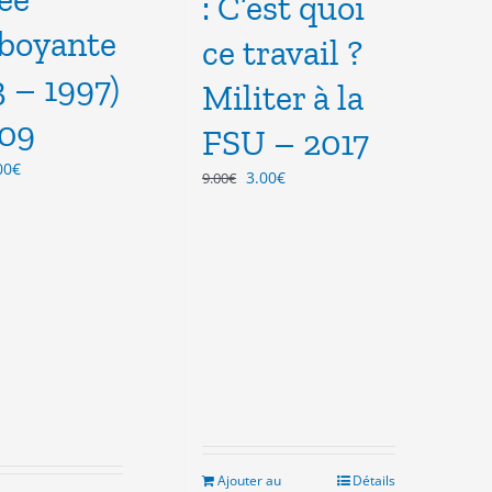
: C’est quoi
boyante
ce travail ?
3 – 1997)
Militer à la
09
FSU – 2017
Le
00
€
Le
Le
3.00
€
9.00
€
ix
prix
prix
prix
tial
actuel
initial
actuel
it :
est :
était :
est :
.00€.
5.00€.
9.00€.
3.00€.
Ajouter au
Détails