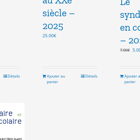
Le
siècle –
synd
2025
en 
25.00
€
– 20
Le
5.0
7.00
€
pri
init
étai
Détails
Ajouter au
Détails
Ajouter 
7.0
panier
panier