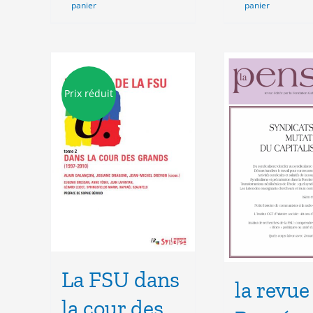
28.00€.
10.
panier
panier
Prix réduit
La FSU dans
la revue
la cour des