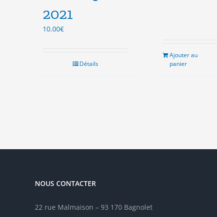
initial
actu
2021
était :
est :
10.00€.
3.00
10.00
€
Ajouter au
Détails
panier
NOUS CONTACTER
22 rue Malmaison – 93 170 Bagnolet