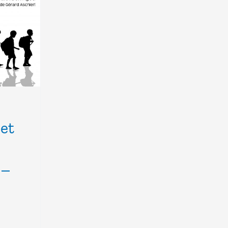
 et
 –