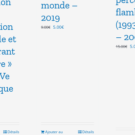
ion
monde –
flam
2019
(199
tion
Le
Le
5.00
€
9.00
€
prix
prix
– 20
e et
initial
actuel
Le
5.
était :
est :
15.00
€
rant
pr
9.00€.
5.00€.
ini
re »
éta
15
IVe
que
x
uel
 :
Détails
Ajouter au
Détails