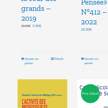
Pensée»
grands –
N°412 –
2019
2022
Le
Le
5.00
€
20.00
€
20.00
€
prix
prix
initial
actuel
était :
est :
20.00€.
5.00€.
Ajouter au
Détails
Ajouter au
panier
panier
Prix réduit