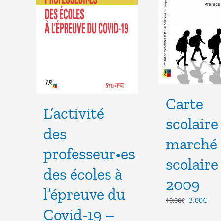
Carte
L’activité
scolaire
des
marché
professeur•es
scolaire
des écoles à
2009
l’épreuve du
Le
Le
3.00
€
10.00
€
Covid-19 –
prix
prix