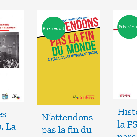
Prix rédu
Prix réduit
Hist
es
N’attendons
la F
. La
pas la fin du
perc