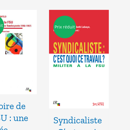
it
Prix réduit
oire de
SU : une
Syndicaliste
ée