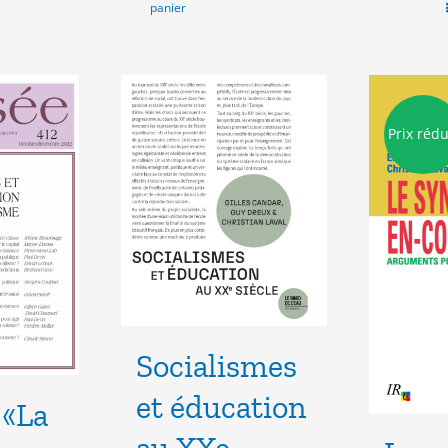
00€.
panier
Prix rédu
Socialismes
et éducation
 «La
au XXe