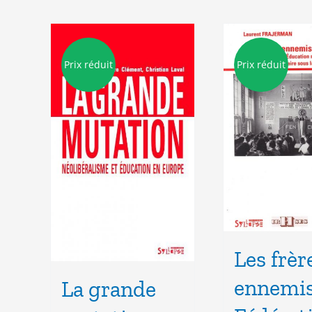
Prix réduit
Prix réduit
Les frèr
ennemis
La grande