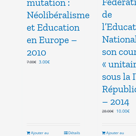
Fédérat
mutation :
de
Néolibéralisme
l’Educa
et Education
National
en Europe –
son cou
2010
« unitai
Le
Le
3.00
€
7.00
€
prix
prix
sous la 
initial
actuel
était :
est :
Républi
7.00€.
3.00€.
– 2014
Le
Le
10.00
€
28.00
€
prix
pri
initial
act
était :
est
Ajouter au
Détails
Ajouter au