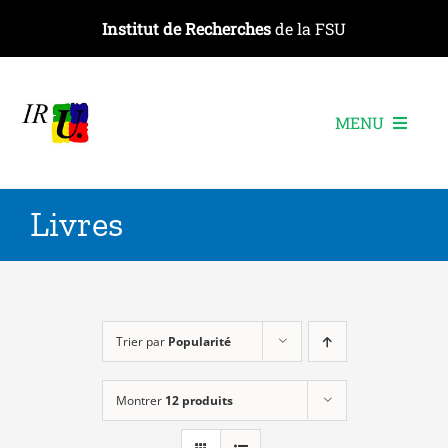
Passer
Institut de Recherches
de la FSU
au
contenu
MENU
L’institut
Livres
Les recherches
Les publications
Les événements
Trier par
Popularité
Montrer
12 produits