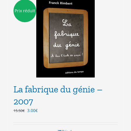
Prix réduit
La fabrique du génie –
2007
Le
Le
3.00
€
15.50
€
prix
prix
initial
actuel
était :
est :