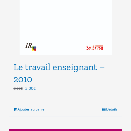
Le travail enseignant –
2010
Le
Le
3.00
€
8.00
€
prix
prix
initial
actuel
était :
est :
Ajouter au panier
Détails
8.00€.
3.00€.