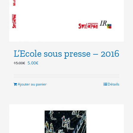
L’Ecole sous presse – 2016
Le
Le
5.00
€
15.00
€
prix
prix
initial
actuel
était :
est :
Ajouter au panier
Détails
15.00€.
5.00€.