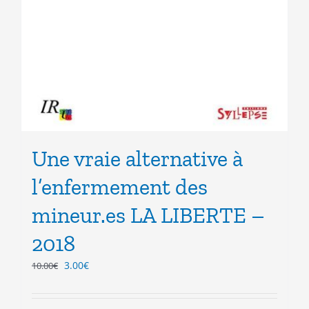
Une vraie alternative à
l’enfermement des
mineur.es LA LIBERTE –
2018
Le
Le
3.00
€
10.00
€
prix
prix
initial
actuel