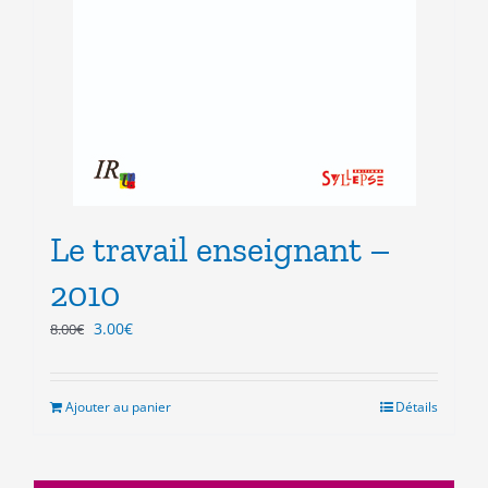
Le travail enseignant –
2010
Le
Le
3.00
€
8.00
€
prix
prix
initial
actuel
était :
est :
Ajouter au panier
Détails
8.00€.
3.00€.