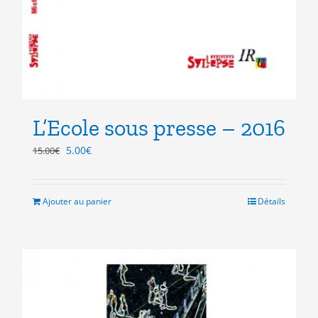
L’Ecole sous presse – 2016
Le
Le
5.00
€
15.00
€
prix
prix
initial
actuel
était :
est :
Ajouter au panier
Détails
15.00€.
5.00€.