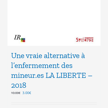
Une vraie alternative à
l’enfermement des
mineur.es LA LIBERTE –
2018
Le
Le
3.00
€
10.00
€
prix
prix
initial
actuel