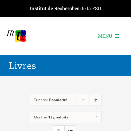
Passer
Institut de Recherches
de la FSU
au
contenu
MENU
L’institut
Livres
Les recherches
Les publications
Les événements
Trier par
Popularité
Montrer
12 produits