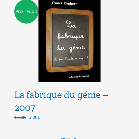
Prix réduit
La fabrique du génie –
2007
Le
Le
3.00
€
15.50
€
prix
prix
initial
actuel
était :
est :