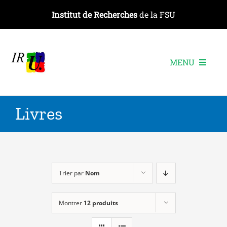
Passer
Institut de Recherches
de la FSU
au
contenu
MENU
L’institut
Livres
Les recherches
Les publications
Les événements
Trier par
Nom
Montrer
12 produits