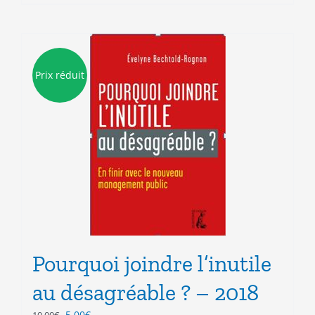
Prix réduit
Pourquoi joindre l’inutile
au désagréable ? – 2018
Le
Le
5.00
€