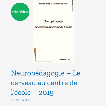
Prix réduit
Neuropédagogie – Le
cerveau au centre de
l’école – 2019
Le
Le
5.00
€
10.00
€
prix
prix