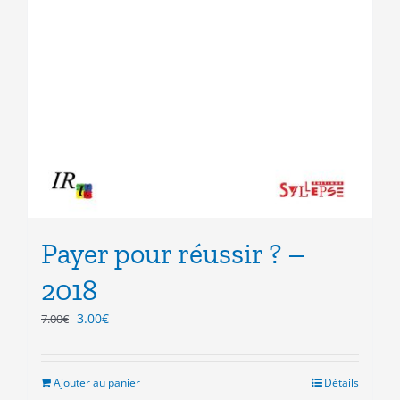
Payer pour réussir ? –
2018
Le
Le
3.00
€
7.00
€
prix
prix
initial
actuel
était :
est :
Ajouter au panier
Détails
7.00€.
3.00€.