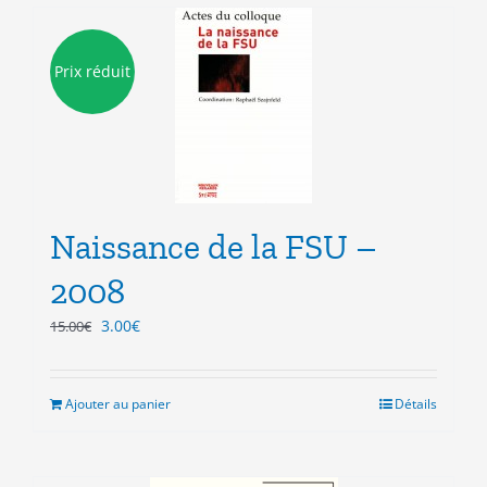
Prix réduit
Naissance de la FSU –
2008
Le
Le
3.00
€
15.00
€
prix
prix
initial
actuel
était :
est :
Ajouter au panier
Détails
15.00€.
3.00€.