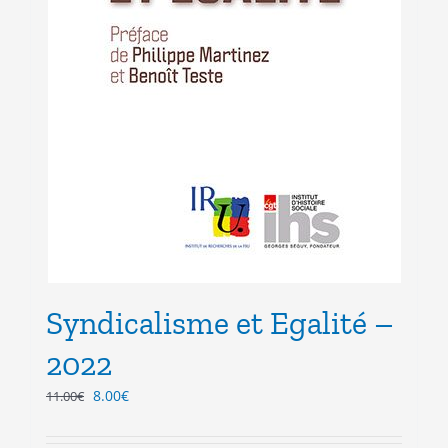
Syndicalisme et Egalité –
2022
Le
Le
8.00
€
11.00
€
prix
prix
initial
actuel