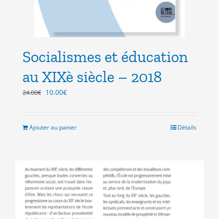
Socialismes et éducation
au XIXè siècle – 2018
Le
Le
10.00
€
24.00
€
prix
prix
initial
actuel
était :
est :
Ajouter au panier
Détails
24.00€.
10.00€.