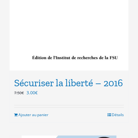
Sécuriser la liberté – 2016
Le
Le
3.00
€
7.50
€
prix
prix
initial
actuel
était :
est :
Ajouter au panier
Détails
7.50€.
3.00€.