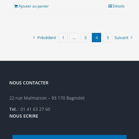
était :
est :
Ajouter au panier
Détails
11.00€.
8.00€.
Précédent
1
…
3
4
5
Suivant
NOUS CONTACTER
22 rue Malmaison – 93 170 Bagnolet
Tel.
: 01 41 63 27 60
NOUS ECRIRE