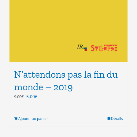
N’attendons pas la fin du
monde – 2019
Le
Le
5.00
€
9.00
€
prix
prix
initial
actuel
était :
est :
Ajouter au panier
Détails
9.00€.
5.00€.