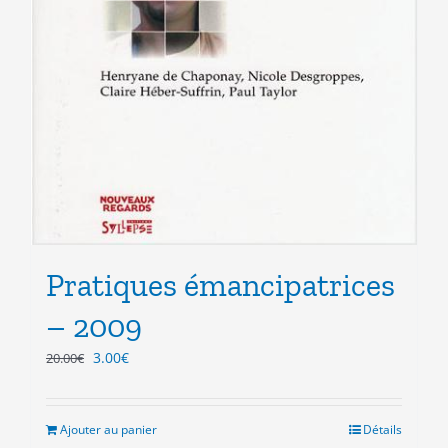
Pratiques émancipatrices
– 2009
Le
Le
3.00
€
20.00
€
prix
prix
initial
actuel
était :
est :
Ajouter au panier
Détails
20.00€.
3.00€.