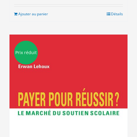
initial
actuel
était :
est :
Ajouter au panier
Détails
10.00€.
5.00€.
Prix réduit