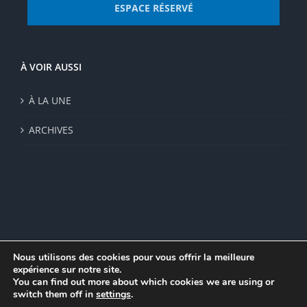
ESPACE RÉSERVÉ
À VOIR AUSSI
À LA UNE
ARCHIVES
Nous utilisons des cookies pour vous offrir la meilleure
expérience sur notre site.
© Institut de recherche de la FSU 2023 | Par
FSU
|
Plan du site
|
You can find out more about which cookies we are using or
Mentions légales
|
Politique de confidentialité
|
CGV
switch them off in
settings
.