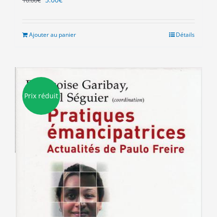
10.00
€
prix
prix
initial
actuel
était :
est :
Ajouter au panier
Détails
10.00€.
5.00€.
Prix réduit