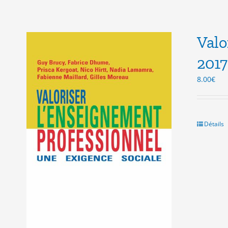
Valo
2017
8.00
€
Détails