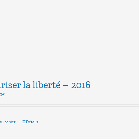
riser la liberté – 2016
Le
0
€
x
prix
ial
actuel
t :
est :
0€.
3.00€.
au panier
Détails