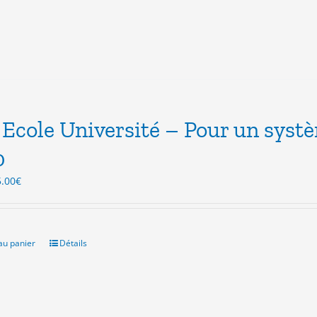
Ecole Université – Pour un syst
0
Le
5.00
€
ix
prix
itial
actuel
ait :
est :
.00€.
15.00€.
au panier
Détails