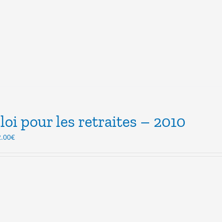
loi pour les retraites – 2010
Le
2.00
€
ix
prix
itial
actuel
ait :
est :
.00€.
12.00€.