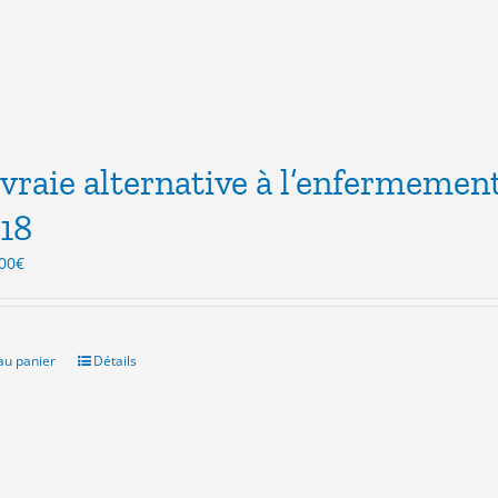
vraie alternative à l’enfermeme
18
Le
00
€
ix
prix
itial
actuel
ait :
est :
.00€.
3.00€.
au panier
Détails