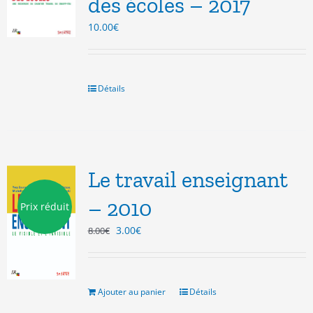
des écoles – 2017
10.00
€
Détails
Le travail enseignant
– 2010
Prix réduit
Le
Le
3.00
€
8.00
€
prix
prix
initial
actuel
était :
est :
8.00€.
3.00€.
Ajouter au panier
Détails