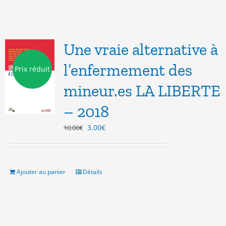
Une vraie alternative à
l’enfermement des
Prix réduit
mineur.es LA LIBERTE
– 2018
Le
Le
3.00
€
10.00
€
prix
prix
initial
actuel
était :
est :
10.00€.
3.00€.
Ajouter au panier
Détails