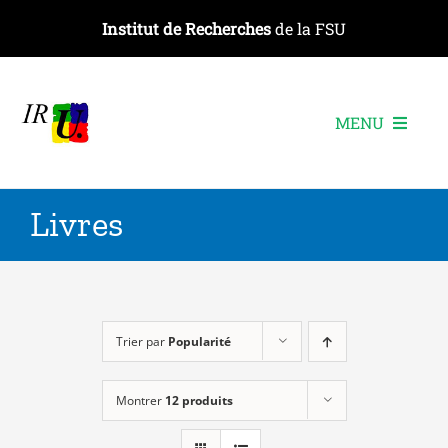
Passer
Institut de Recherches
de la FSU
au
contenu
MENU
L’institut
Livres
Les recherches
Les publications
Les événements
Trier par
Popularité
Montrer
12 produits