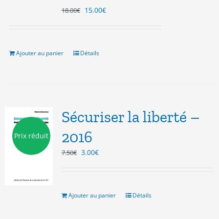
Le
Le
15.00
€
18.00
€
prix
prix
initial
actuel
était :
est :
18.00€.
15.00€.
Ajouter au panier
Détails
Sécuriser la liberté –
2016
Prix réduit
Le
Le
3.00
€
7.50
€
prix
prix
initial
actuel
était :
est :
7.50€.
3.00€.
Ajouter au panier
Détails