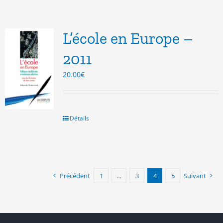
L’école en Europe –
2011
20.00
€
Détails
Précédent
1
…
3
4
5
Suivant