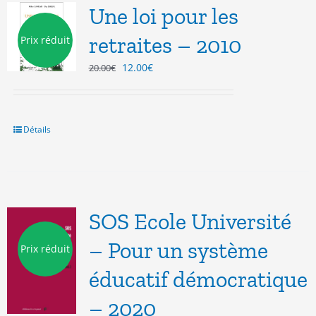
Une loi pour les
retraites – 2010
Prix réduit
Le
Le
12.00
€
20.00
€
prix
prix
initial
actuel
était :
est :
20.00€.
12.00€.
Détails
SOS Ecole Université
– Pour un système
Prix réduit
éducatif démocratique
– 2020