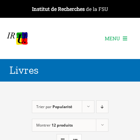
Passer
Institut de Recherches
de la FSU
au
contenu
MENU
L’institut
Livres
Les recherches
Les publications
Les événements
Trier par
Popularité
Montrer
12 produits