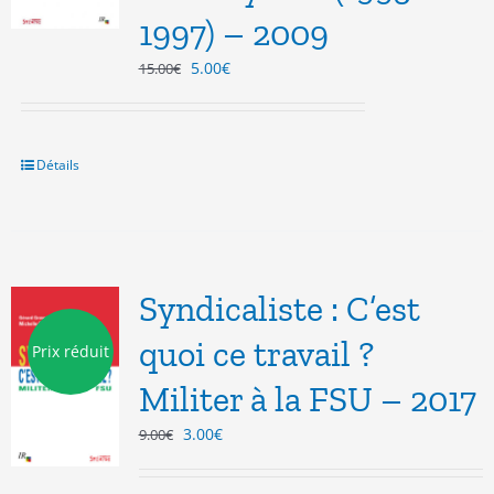
1997) – 2009
Le
Le
5.00
€
15.00
€
prix
prix
initial
actuel
était :
est :
15.00€.
5.00€.
Détails
Syndicaliste : C’est
quoi ce travail ?
Prix réduit
Militer à la FSU – 2017
Le
Le
3.00
€
9.00
€
prix
prix
initial
actuel