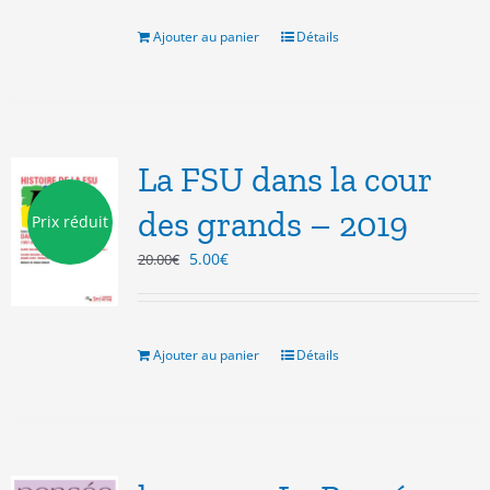
était :
est :
9.00€.
3.00€.
Ajouter au panier
Détails
La FSU dans la cour
des grands – 2019
Prix réduit
Le
Le
5.00
€
20.00
€
prix
prix
initial
actuel
était :
est :
20.00€.
5.00€.
Ajouter au panier
Détails