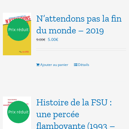
N’attendons pas la fin
du monde – 2019
Prix réduit
Le
Le
5.00
€
9.00
€
prix
prix
initial
actuel
était :
est :
9.00€.
5.00€.
Ajouter au panier
Détails
Histoire de la FSU :
une percée
Prix réduit
flamboyante (1993 –