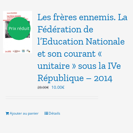
Les frères ennemis. La
Fédération de
Prix réduit
l’Education Nationale
et son courant «
unitaire » sous la IVe
République – 2014
Le
Le
10.00
€
28.00
€
prix
prix
initial
actuel
était :
est :
28.00€.
10.00€.
Ajouter au panier
Détails