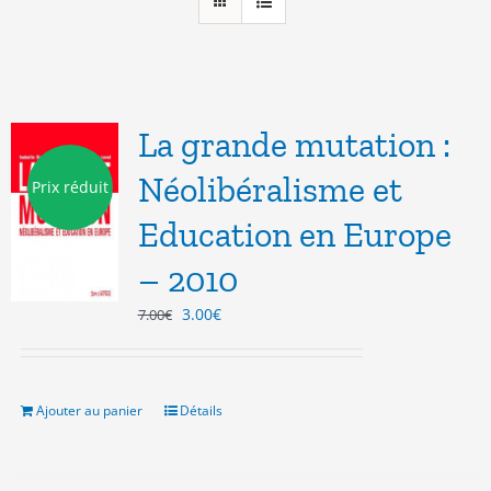
La grande mutation :
Néolibéralisme et
Prix réduit
Education en Europe
– 2010
Le
Le
3.00
€
7.00
€
prix
prix
initial
actuel
était :
est :
7.00€.
3.00€.
Ajouter au panier
Détails