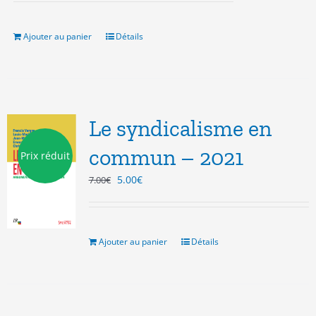
Ajouter au panier
Détails
Le syndicalisme en
commun – 2021
Prix réduit
Le
Le
5.00
€
7.00
€
prix
prix
initial
actuel
était :
est :
7.00€.
5.00€.
Ajouter au panier
Détails