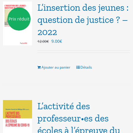
L’insertion des jeunes :
question de justice ? –
Prix réduit
2022
Le
Le
9.00
€
12.00
€
prix
prix
initial
actuel
était :
est :
12.00€.
9.00€.
Ajouter au panier
Détails
L’activité des
professeur•es des
écoles à l’épreuve du