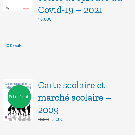
Covid-19 – 2021
10.00
€
Détails
Carte scolaire et
marché scolaire –
Prix réduit
2009
Le
Le
3.00
€
10.00
€
prix
prix
initial
actuel