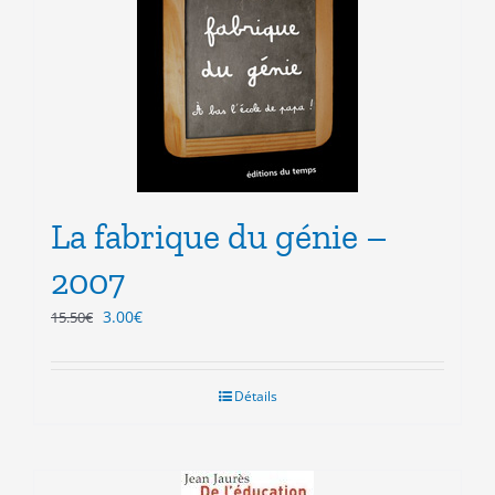
La fabrique du génie –
2007
Le
Le
3.00
€
15.50
€
prix
prix
initial
actuel
était :
est :
Détails
15.50€.
3.00€.