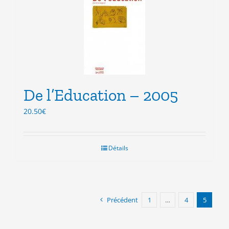
De l’Education – 2005
20.50
€
Détails
Précédent
1
…
4
5