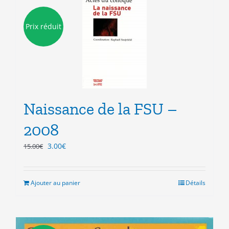
Prix réduit
Naissance de la FSU –
2008
Le
Le
3.00
€
15.00
€
prix
prix
initial
actuel
était :
est :
Ajouter au panier
Détails
15.00€.
3.00€.