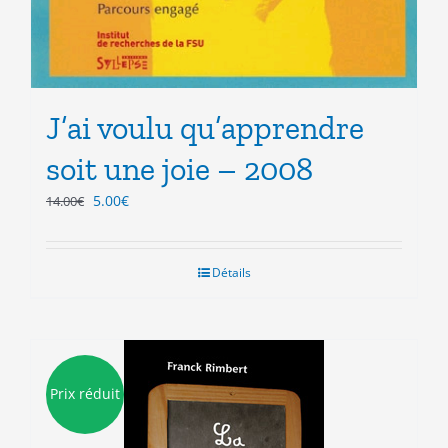
J’ai voulu qu’apprendre
soit une joie – 2008
Le
Le
5.00
€
14.00
€
prix
prix
initial
actuel
était :
est :
Détails
14.00€.
5.00€.
Prix réduit