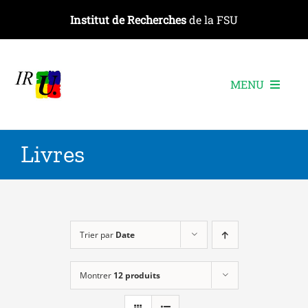
Passer
Institut de Recherches
de la FSU
au
contenu
MENU
L’institut
Livres
Les recherches
Les publications
Les événements
Trier par
Date
Montrer
12 produits