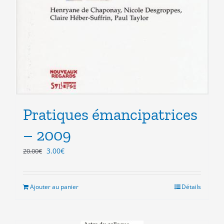
Pratiques émancipatrices
– 2009
Le
Le
3.00
€
20.00
€
prix
prix
initial
actuel
était :
est :
Ajouter au panier
Détails
20.00€.
3.00€.