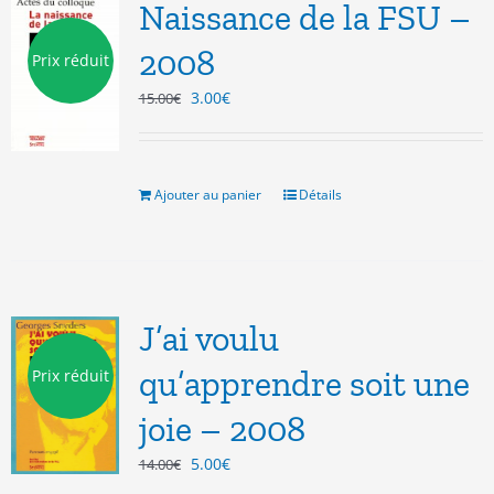
Naissance de la FSU –
2008
Prix réduit
Le
Le
3.00
€
15.00
€
prix
prix
initial
actuel
était :
est :
15.00€.
3.00€.
Ajouter au panier
Détails
J’ai voulu
qu’apprendre soit une
Prix réduit
joie – 2008
Le
Le
5.00
€
14.00
€
prix
prix