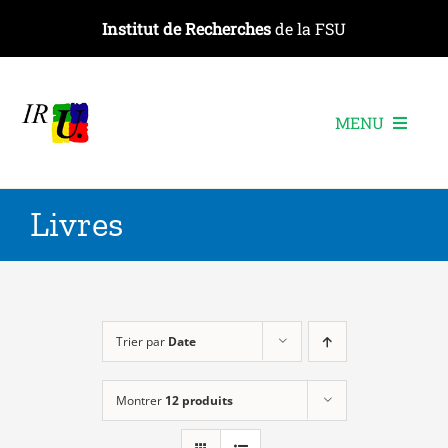
Passer
Institut de Recherches
de la FSU
au
contenu
MENU
L’institut
Livres
Les recherches
Les publications
Les événements
Trier par
Date
Montrer
12 produits