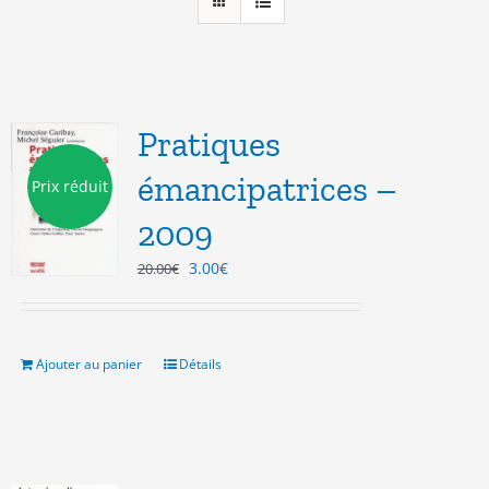
Pratiques
émancipatrices –
Prix réduit
2009
Le
Le
3.00
€
20.00
€
prix
prix
initial
actuel
était :
est :
20.00€.
3.00€.
Ajouter au panier
Détails