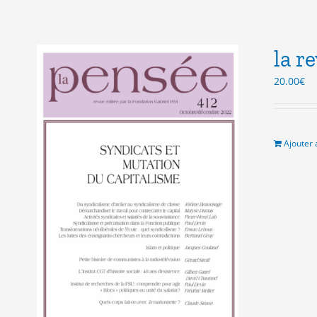
la r
20.00
€
Ajouter 