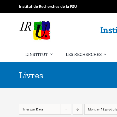
Passer
Institut de Recherches de la FSU
au
contenu
Inst
L’INSTITUT
LES RECHERCHES
Livres
Trier par
Date
Montrer
12 produit