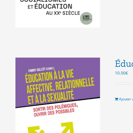
Éduc
10.00
€
Ajouter 