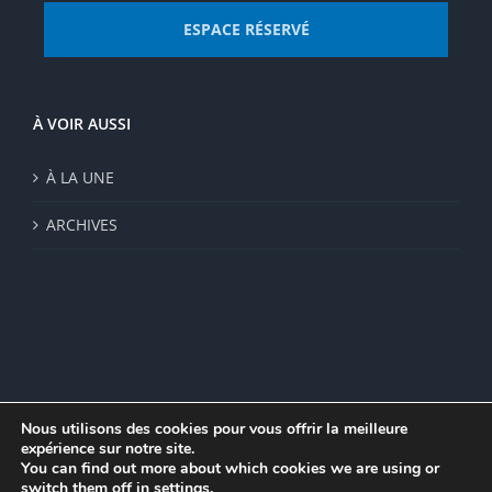
ESPACE RÉSERVÉ
À VOIR AUSSI
À LA UNE
ARCHIVES
Nous utilisons des cookies pour vous offrir la meilleure
expérience sur notre site.
© Institut de recherche de la FSU 2023 | Par
FSU
|
Plan du site
|
You can find out more about which cookies we are using or
Mentions légales
|
Politique de confidentialité
|
CGV
switch them off in
settings
.