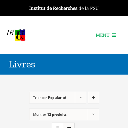
Passer
Institut de Recherches
de la FSU
au
contenu
MENU
L’institut
Livres
Les recherches
Les publications
Les événements
Trier par
Popularité
Montrer
12 produits