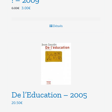
Le
Le
3.00
€
6.00
€
prix
prix
initial
actuel
était :
est :
Détails
6.00€.
3.00€.
De l’Education – 2005
20.50
€