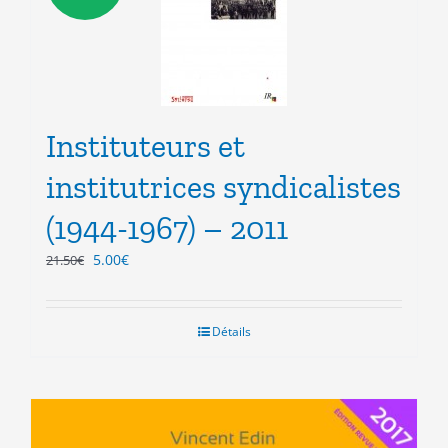
Instituteurs et
institutrices syndicalistes
(1944-1967) – 2011
Le
Le
5.00
€
21.50
€
prix
prix
initial
actuel
était :
est :
Détails
21.50€.
5.00€.