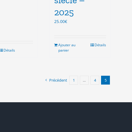
2025
25.00
€
Ajouter au
Détails
Détails
panier
Précédent
1
…
4
5