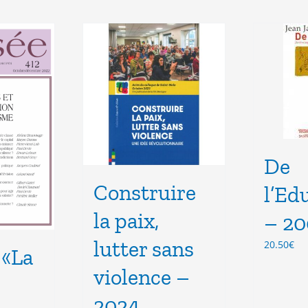
De
Construire
l’Ed
la paix,
– 20
lutter sans
20.50
€
 «La
violence –
2024