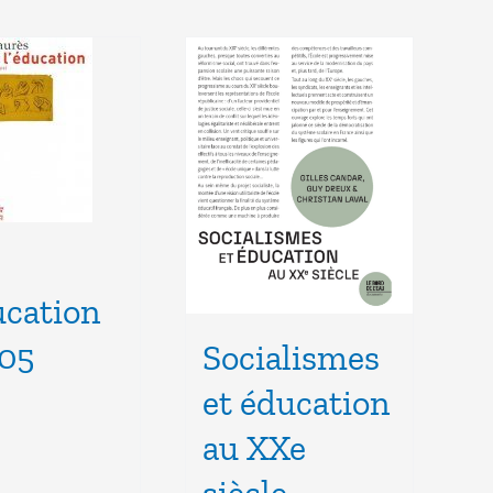
ucation
05
Socialismes
et éducation
au XXe
siècle –